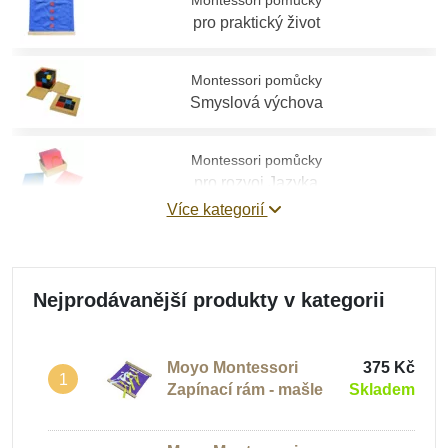
Montessori pomůcky
pro praktický život
Montessori pomůcky
Smyslová výchova
Montessori pomůcky
pro rozvoj Jazyka
Více kategorií
Montessori pomůcky
Matematika
Nejprodávanější produkty v kategorii
Montessori pomůcky
Biologie
Moyo Montessori
375 Kč
1
Zapínací rám - mašle
Skladem
Montessori pomůcky
Zeměpis