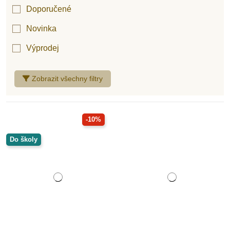
Doporučené
Novinka
Nienhuis Montessori
Výprodej
Zobrazit všechny filtry
-10%
Do školy