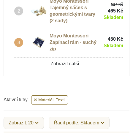
Moyo Montessori
517 Kč
Tajemný sáček s
Montessori pomůcky
465 Kč
2
geometrickými tvary
Kosmická výchova
Skladem
(2 sady)
Montessori pomůcky
Moyo Montessori
450 Kč
tácy, puzzle a ostatní
Zapínací rám - suchý
3
Skladem
zip
Montessori Nábytek
Zobrazit další
Montessori pomůcky
výhodné balíčky
Aktivní filtry
Materiál: Textil
Montessori pomůcky
pro výuku barev
Zobrazit: 20
Řadit podle: Skladem
Moyo Montessori