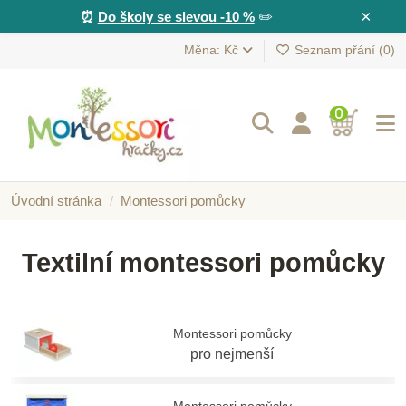
×
⏰
Do školy se slevou -10 %
✏️
Měna: Kč
Seznam přání (
0
)
0
Úvodní stránka
Montessori pomůcky
Textilní montessori pomůcky
Montessori pomůcky
pro nejmenší