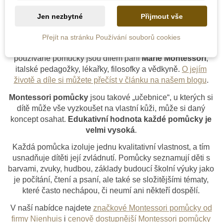
Není zde žádné zboží.
Jen nezbytné
Přijmout vše
Montessori pomůcky
Přejít na stránku Používání souborů cookies
pro výuku barev
Stejně jako celá metoda Montessori, tak i všechny
používané pomůcky jsou dílem paní
Marie Montessori
,
italské pedagožky, lékařky, filosofky a vědkyně.
O jejím
Moyo Montessori
životě a díle si můžete přečíst v článku na našem blogu
.
Montessori pomůcky
jsou takové „učebnice“, u kterých si
dítě může vše vyzkoušet na vlastní kůži, může si daný
Nienhuis Montessori
koncept osahat.
Edukativní hodnota každé pomůcky je
velmi vysoká
.
Každá pomůcka izoluje jednu kvalitativní vlastnost, a tím
usnadňuje dítěti její zvládnutí. Pomůcky seznamují děti s
barvami, zvuky, hudbou, základy budoucí školní výuky jako
je počítání, čtení a psaní, ale také se složitějšími tématy,
které často nechápou, či neumí ani někteří dospělí.
V naší nabídce najdete
značkové Montessori pomůcky od
firmy Nienhuis
i
cenově dostupnější Montessori pomůcky