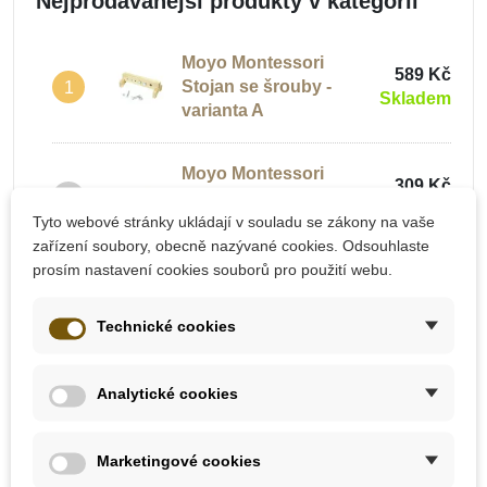
Nejprodávanější produkty v kategorii
Montessori pomůcky
Biologie
Moyo Montessori
589 Kč
Stojan se šrouby -
1
Skladem
varianta A
Montessori pomůcky
Zeměpis
Moyo Montessori
309 Kč
Montessori pomůcky
Dřevěné šrouby a
2
Skladem
Kosmická výchova
matky
Tyto webové stránky ukládají v souladu se zákony na vaše
zařízení soubory, obecně nazývané cookies. Odsouhlaste
prosím nastavení cookies souborů pro použití webu.
Montessori pomůcky
Moyo Montessori
218 Kč
tácy, puzzle a ostatní
3
Puzzle - Strom
Skladem
Technické cookies
Montessori Nábytek
Zobrazit další
Analytické cookies
Montessori pomůcky
Marketingové cookies
výhodné balíčky