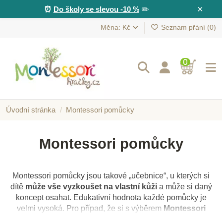
×
⏰
Do školy se slevou -10 %
✏️
Měna: Kč
Seznam přání (
0
)
0
Úvodní stránka
Montessori pomůcky
Montessori pomůcky
Montessori pomůcky jsou takové „učebnice“, u kterých si
dítě
může vše vyzkoušet na vlastní kůži
a může si daný
koncept osahat. Edukativní hodnota každé pomůcky je
velmi vysoká. Pro případ, že si s výběrem
Montessori
pomůcek
nevíte rady, připravili jsme pro vás článek
Jak