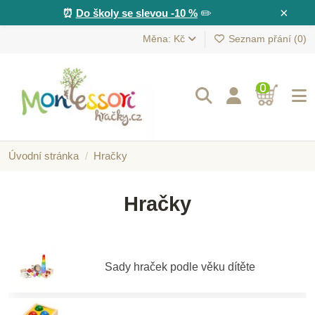
×
⏰
Do školy se slevou -10 %
✏️
Měna: Kč
Seznam přání (
0
)
0
Úvodní stránka
Hračky
Hračky
Sady hraček podle věku dítěte