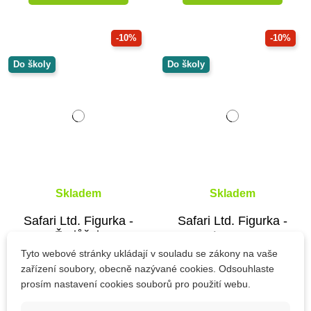
-10%
-10%
Do školy
Do školy
Skladem
Skladem
Safari Ltd. Figurka -
Safari Ltd. Figurka -
Žralůček
Langur
Tyto webové stránky ukládají v souladu se zákony na vaše
zařízení soubory, obecně nazývané cookies. Odsouhlaste
prosím nastavení cookies souborů pro použití webu.
212 Kč
200 Kč
236 Kč
222 Kč