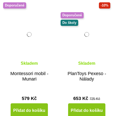
Doporučené
-10%
Doporučené
Do školy
Skladem
Skladem
Montessori mobil -
PlanToys Pexeso -
Munari
Nálady
579 Kč
653 Kč
725 Kč
Přidat do košíku
Přidat do košíku