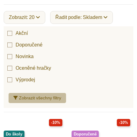
Zobrazit: 20
Řadit podle: Skladem
Hračky pro děti od 2 let
Akční
Doporučené
Hračky pro děti od 3 let
Novinka
Oceněné hračky
Hračky pro děti od 4 let
Výprodej
Hračky pro děti od 5 let
Zobrazit všechny filtry
Hračky pro děti od 6 let
-10%
-10%
Do školy
Doporučené