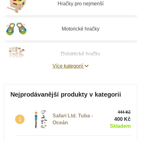
Hračky pro nejmenší
Motorické hračky
Didaktické hračky
Více kategorií
Vzdělávací hračky
Nejprodávanější produkty v kategorii
Stavebnice
444 Kč
Safari Ltd. Tuba -
400 Kč
1
Oceán
Skladem
Hry a hlavolamy