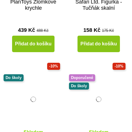
PlanToys Zlomkové
Safari Ltd. Figurka -
krychle
Tučňák skalní
439 Kč
158 Kč
488 Kč
175 Kč
Přidat do košíku
Přidat do košíku
-10%
-10%
Do školy
Doporučené
Do školy