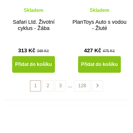
Skladem
Skladem
Safari Ltd. Životní
PlanToys Auto s vodou
cyklus - Žába
- Žluté
313 Kč
427 Kč
348 Kč
475 Kč
Přidat do košíku
Přidat do košíku
1
2
3
…
128