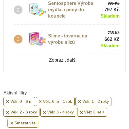
Sentosphere Výroba
885 Kč
mýdla a pěny do
797 Kč
2
Praktický život
koupele
Skladem
735 Kč
Hračky typu Montessori
Slime - továrna na
662 Kč
3
výrobu slizů
Skladem
Kreativní tvoření
Zobrazit další
Hračky pro miminka
Aktivní filtry
Věk: 0 - 6 m
Věk: 6 m - 1 rok
Věk: 1 - 2 roky
Hračky od 6 měsíců
Věk: 2 - 3 roky
Věk: 3 - 4 roky
Věk: 6 let +
Smazat vše
Hračky pro děti 1 rok