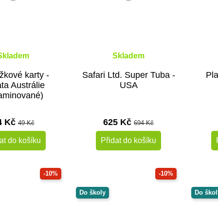
Skladem
Skladem
žkové karty -
Safari Ltd. Super Tuba -
Pl
ata Austrálie
USA
laminované)
4 Kč
625 Kč
49 Kč
694 Kč
at do košíku
Přidat do košíku
-10%
-10%
Do školy
Do škol