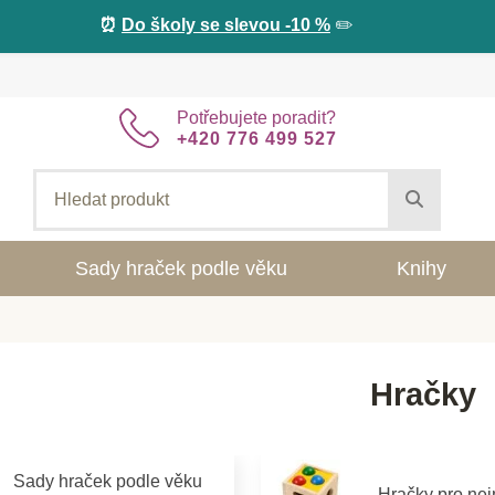
⏰
Do školy se slevou -10 %
✏️
Potřebujete poradit?
+420 776 499 527
Sady hraček podle věku
Knihy
Hračky
Sady hraček podle věku
Hračky pro ne