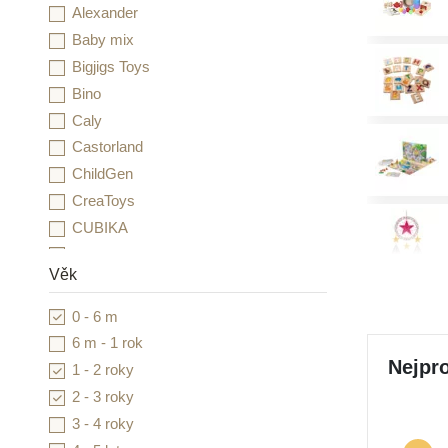
Alexander
Baby mix
Bigjigs Toys
Bino
Caly
Castorland
ChildGen
CreaToys
CUBIKA
Detoa
Věk
Djeco
Duhová kočka
0 - 6 m
Dvě děti
6 m - 1 rok
Educo
Nejpro
1 - 2 roky
Esence
2 - 3 roky
Essdee
3 - 4 roky
Folia