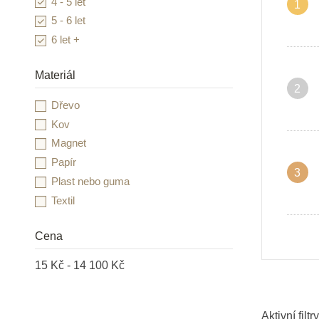
4 - 5 let
1
Goki
5 - 6 let
Grafix
6 let +
Heimess
HOLZTIGER
Materiál
2
Infantino
Dřevo
INFOA
Kov
Janod
Magnet
JIRI MODELS a.s.
Papír
Kidedu
3
Plast nebo guma
Kid O
Textil
Learning Resources
Lesní svět
Cena
Little Dutch
Lucy & Leo
15 Kč - 14 100 Kč
LUDI
Mandaly pro děti
Aktivní filtry