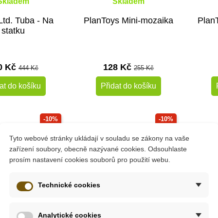
Skladem
Skladem
Ltd. Tuba - Na
PlanToys Mini-mozaika
Plan
statku
0 Kč
128 Kč
444 Kč
255 Kč
at do košíku
Přidat do košíku
-10%
-10%
é
Do školy
Do škol
Tyto webové stránky ukládají v souladu se zákony na vaše
zařízení soubory, obecně nazývané cookies. Odsouhlaste
prosím nastavení cookies souborů pro použití webu.
Technické cookies
Analytické cookies