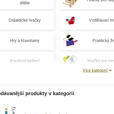
dítěte
Didaktické hračky
Vzdělávací h
Hry a hlavolamy
Praktický ži
Kreativní tvoření
Hračky pro mi
Více kategorií
Hračky pro děti 1 rok
Hračky pro děti 
dávanější produkty v kategorii
Hračky pro děti od 4 let
Hračky pro děti 