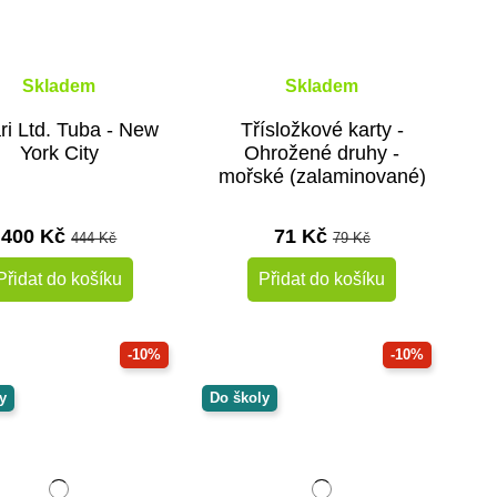
Skladem
Skladem
ri Ltd. Tuba - New
Třísložkové karty -
York City
Ohrožené druhy -
mořské (zalaminované)
400 Kč
71 Kč
444 Kč
79 Kč
Přidat do košíku
Přidat do košíku
-10%
-10%
y
Do školy