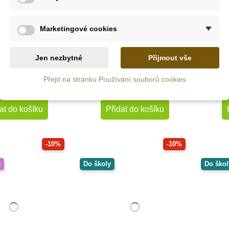
Skladem
Skladem
Marketingové cookies
oys Pexeso -
Sentosphere Vůně světa
Saf
Nálady
Jen nezbytné
Přijmout vše
Přejít na stránku Používání souborů cookies
3 Kč
926 Kč
725 Kč
1 029 Kč
at do košíku
Přidat do košíku
-10%
-10%
é
Do školy
Do škol