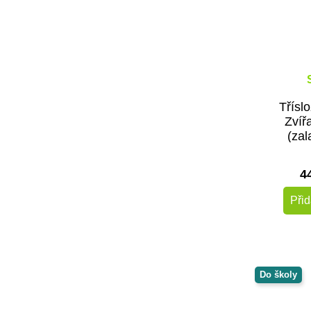
Tříslo
Zvíř
(za
4
Přid
Do školy