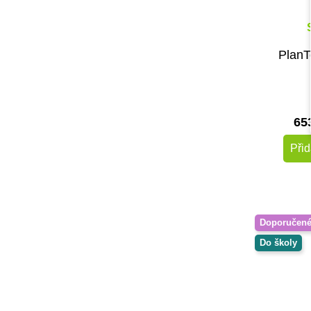
PlanT
65
Přid
Doporučen
Do školy