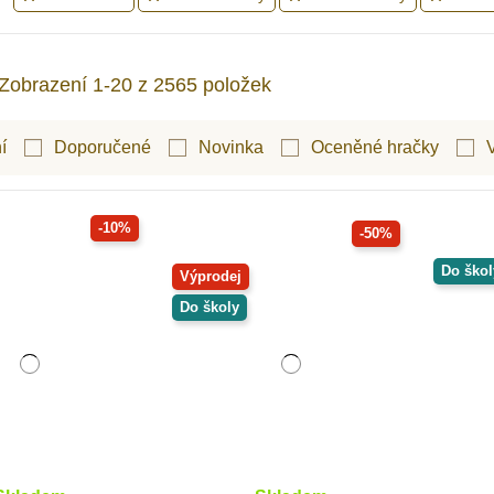
Zobrazení 1-20 z 2565 položek
í
Doporučené
Novinka
Oceněné hračky
-10%
-50%
Do škol
Výprodej
Do školy