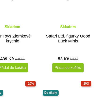
Skladem
Skladem
anToys Zlomkové
Safari Ltd. figurky Good
krychle
Luck Minis
439 Kč
53 Kč
488 Kč
59 Kč
Přidat do košíku
Přidat do košíku
-10%
-10%
y
Do školy