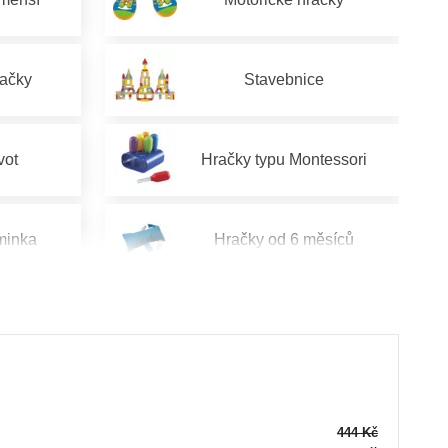
račky
Stavebnice
vot
Hračky typu Montessori
minka
Hračky od 6 měsíců
od 2 let
Hračky pro děti od 3 let
od 5 let
Hračky pro děti od 6 let
444 Kč