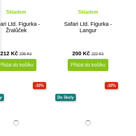
Skladem
Skladem
ari Ltd. Figurka -
Safari Ltd. Figurka -
Žralůček
Langur
212 Kč
200 Kč
236 Kč
222 Kč
Přidat do košíku
Přidat do košíku
-10%
-10%
y
Do školy