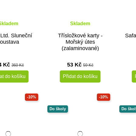
Skladem
Skladem
 Ltd. Sluneční
Třísložkové karty -
Safa
soustava
Mořský útes
(zalaminované)
4 Kč
53 Kč
360 Kč
59 Kč
at do košíku
Přidat do košíku
-10%
-10%
Do školy
Do škol