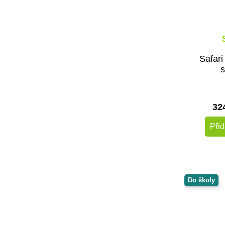
Safari
32
Přid
Do školy