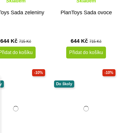
Skladem
Skladem
Toys Sada zeleniny
PlanToys Sada ovoce
644 Kč
644 Kč
715 Kč
715 Kč
Přidat do košíku
Přidat do košíku
-10%
-10%
y
Do školy