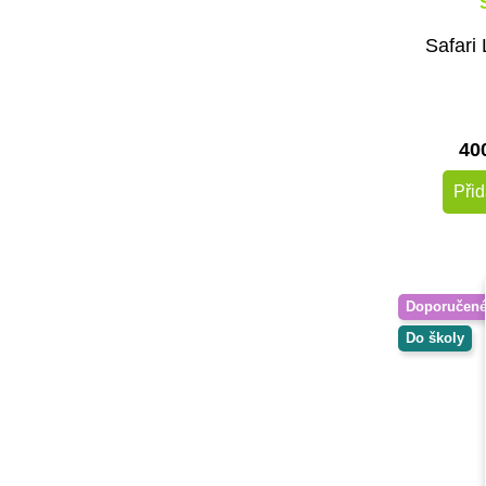
Sentosphere
Small Foot
Safari 
Svojtka & CO
Taf Toys
Toys for Life
40
Viga
Voltík
Přid
vytvarnehracky.cz
Černá na bílé
Doporučen
Do školy