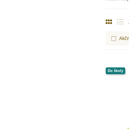
MontessoriHracky.cz
Moulin Roty
Moyo Montessori
MyMoo
Nakladatelství Slovart
Akčn
NEW BABY
Nienhuis Montessori
NoulyToys
Opinel
Oxybul
Do školy
Petit Boum
Pikola
PlanToys
Play Box
Poketo
Royal Langnickel
Safari Ltd.