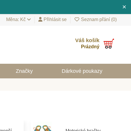
×
Měna: Kč
Přihlásit se
Seznam přání (
0
)
Váš košík
Prázdný
Značky
Dárkové poukazy
jmenší
Motorické hračky