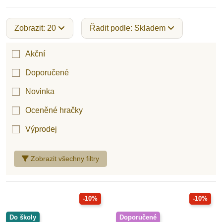
Zobrazit: 20
Řadit podle: Skladem
Hračky pro děti od 2 let
Akční
Doporučené
Hračky pro děti od 3 let
Novinka
Oceněné hračky
Hračky pro děti od 4 let
Výprodej
Hračky pro děti od 5 let
Zobrazit všechny filtry
Hračky pro děti od 6 let
-10%
-10%
Do školy
Doporučené