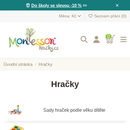
×
⏰
Do školy se slevou -10 %
✏️
Měna: Kč
Seznam přání (
0
)
0
Úvodní stránka
Hračky
Hračky
Sady hraček podle věku dítěte