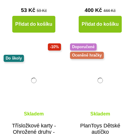
53 Kč
400 Kč
59 Kč
444 Kč
Přidat do košíku
Přidat do košíku
-10%
Doporučené
Oceněné hračky
Do školy
Skladem
Skladem
Třísložkové karty -
PlanToys Dětské
Ohrožené druhy -
autíčko