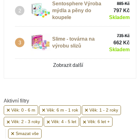
Sentosphere Výroba
885 Kč
mýdla a pěny do
797 Kč
2
Praktický život
koupele
Skladem
735 Kč
Hračky typu Montessori
Slime - továrna na
662 Kč
3
výrobu slizů
Skladem
Kreativní tvoření
Zobrazit další
Hračky pro miminka
Aktivní filtry
Věk: 0 - 6 m
Věk: 6 m - 1 rok
Věk: 1 - 2 roky
Hračky od 6 měsíců
Věk: 2 - 3 roky
Věk: 4 - 5 let
Věk: 6 let +
Smazat vše
Hračky pro děti 1 rok