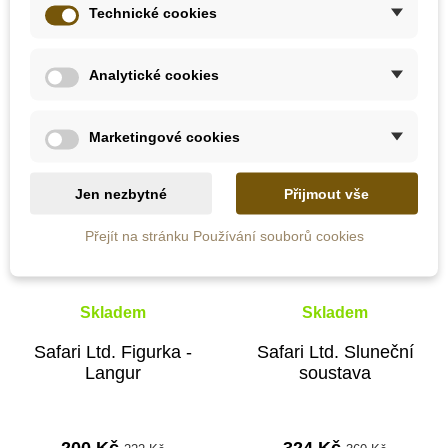
Přidat do košíku
Přidat do košíku
Technické cookies
Analytické cookies
-10%
-10%
Do školy
Doporučené
Marketingové cookies
Do školy
Jen nezbytné
Přijmout vše
Přejít na stránku Používání souborů cookies
Skladem
Skladem
Safari Ltd. Figurka -
Safari Ltd. Sluneční
Langur
soustava