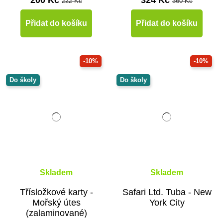
200 Kč
324 Kč
222 Kč
360 Kč
Přidat do košíku
Přidat do košíku
-10%
-10%
Do školy
Do školy
Skladem
Skladem
Třísložkové karty -
Safari Ltd. Tuba - New
Mořský útes
York City
(zalaminované)