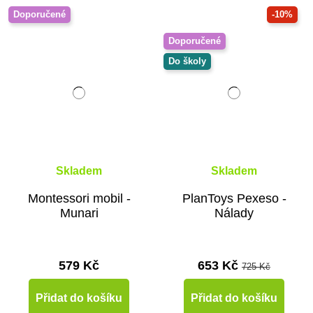
Doporučené
-10%
Doporučené
Do školy
Skladem
Skladem
Montessori mobil -
PlanToys Pexeso -
Munari
Nálady
579 Kč
653 Kč
725 Kč
Přidat do košíku
Přidat do košíku