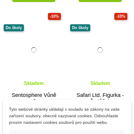
-10%
-10%
Do školy
Do školy
Skladem
Skladem
Sentosphere Vůně
Safari Ltd. Figurka -
světa
Žralůček
Tyto webové stránky ukládají v souladu se zákony na vaše
zařízení soubory, obecně nazývané cookies. Odsouhlaste
prosím nastavení cookies souborů pro použití webu.
926 Kč
212 Kč
1 029 Kč
236 Kč