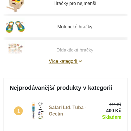
Hračky pro nejmenší
Motorické hračky
Didaktické hračky
Více kategorií
Vzdělávací hračky
Nejprodávanější produkty v kategorii
Stavebnice
444 Kč
Safari Ltd. Tuba -
400 Kč
1
Oceán
Skladem
Hry a hlavolamy