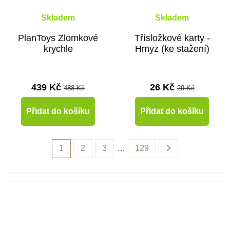
Skladem
Skladem
PlanToys Zlomkové
Třísložkové karty -
krychle
Hmyz (ke stažení)
439 Kč
26 Kč
488 Kč
29 Kč
Přidat do košíku
Přidat do košíku
1
2
3
…
129