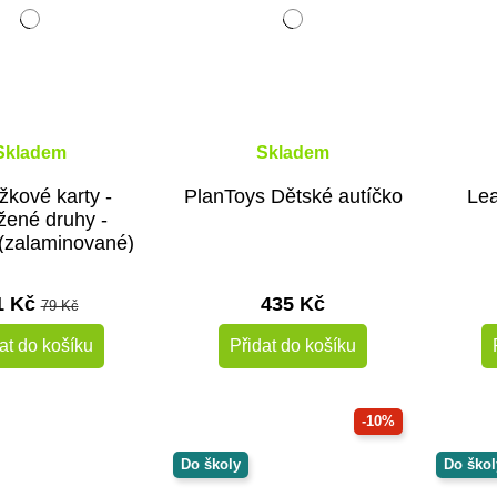
Skladem
Skladem
žkové karty -
PlanToys Dětské autíčko
Lea
žené druhy -
(zalaminované)
1 Kč
435 Kč
79 Kč
at do košíku
Přidat do košíku
-10%
Do školy
Do škol