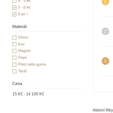
4 - 5 let
1
Goki
5 - 6 let
Grafix
6 let +
Heimess
HOLZTIGER
Materiál
2
Infantino
Dřevo
INFOA
Kov
Janod
Magnet
JIRI MODELS a.s.
Papír
Kidedu
3
Plast nebo guma
Kid O
Textil
Learning Resources
Lesní svět
Cena
Little Dutch
Lucy & Leo
15 Kč - 14 100 Kč
LUDI
Mandaly pro děti
Aktivní filtry