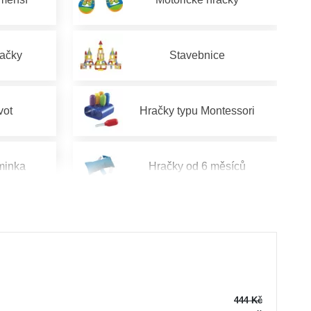
račky
Stavebnice
vot
Hračky typu Montessori
minka
Hračky od 6 měsíců
od 2 let
Hračky pro děti od 3 let
od 5 let
Hračky pro děti od 6 let
444 Kč