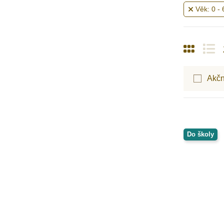
MontessoriHracky.cz
Věk: 0 - 
Moulin Roty
Moyo Montessori
MyMoo
Nakladatelství Slovart
NEW BABY
Akčn
Nienhuis Montessori
NoulyToys
Opinel
Oxybul
Do školy
Petit Boum
Pikola
PlanToys
Play Box
Poketo
Royal Langnickel
Safari Ltd.