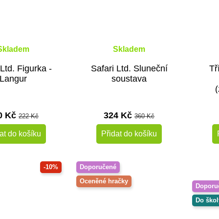
Skladem
Skladem
 Ltd. Figurka -
Safari Ltd. Sluneční
Tř
Langur
soustava
0 Kč
324 Kč
222 Kč
360 Kč
at do košíku
Přidat do košíku
-10%
Doporučené
Oceněné hračky
Doporu
Do škol