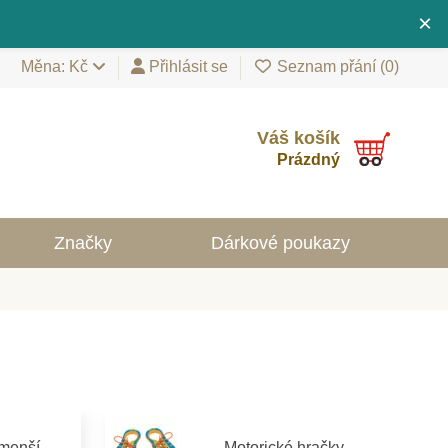
×
Měna: Kč
Přihlásit se
Seznam přání (
0
)
Váš košík
Prázdný
Značky
Dárkové poukazy
jmenší
Motorické hračky