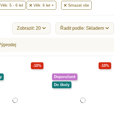
Věk: 5 - 6 let
Věk: 6 let +
Smazat vše
Zobrazit: 20
Řadit podle: Skladem
Výprodej
-10%
-10%
y
Doporučené
Do školy