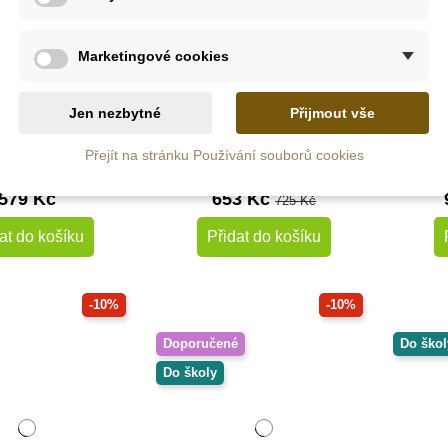
Marketingové cookies
Skladem
Skladem
ssori mobil -
PlanToys Pexeso -
Sento
Jen nezbytné
Přijmout vše
Munari
Nálady
Přejít na stránku Používání souborů cookies
579 Kč
653 Kč
725 Kč
at do košíku
Přidat do košíku
-10%
-10%
Doporučené
Do škol
Do školy