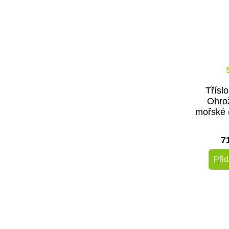
Tříslo
Ohro
mořské 
7
Přid