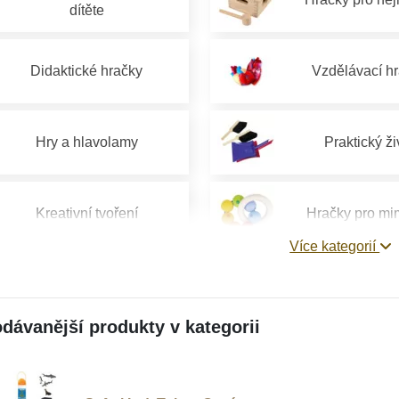
dítěte
Didaktické hračky
Vzdělávací h
Hry a hlavolamy
Praktický ži
Kreativní tvoření
Hračky pro mi
Více kategorií
Hračky pro děti 1 rok
Hračky pro děti 
dávanější produkty v kategorii
Hračky pro děti od 4 let
Hračky pro děti 