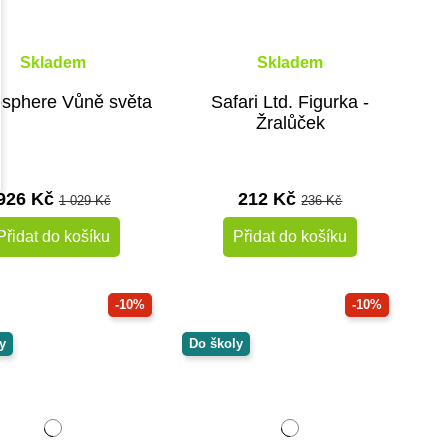
Skladem
Skladem
sphere Vůně světa
Safari Ltd. Figurka -
Žralůček
926 Kč
212 Kč
1 029 Kč
236 Kč
Přidat do košíku
Přidat do košíku
-10%
-10%
y
Do školy