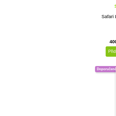
Sentosphere
Small Foot
Svojtka & CO
Safari 
Taf Toys
Toys for Life
Viga
40
Voltík
vytvarnehracky.cz
Přid
Černá na bílé
Doporučen