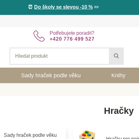
⏰
Do školy se slevou -10 %
✏️
Potřebujete poradit?
+420 776 499 527
Sady hraček podle věku
Knihy
Hračky
Sady hraček podle věku
Hračky pro ne