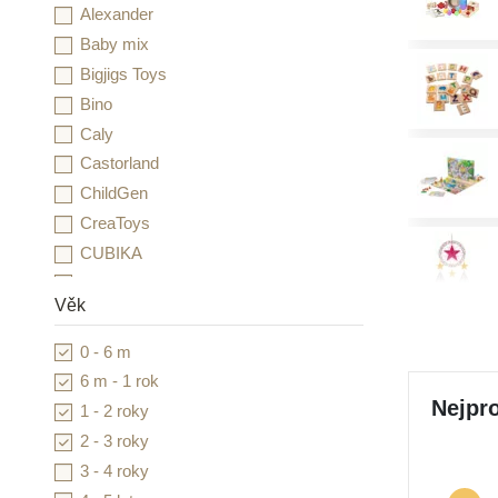
Alexander
Baby mix
Bigjigs Toys
Bino
Caly
Castorland
ChildGen
CreaToys
CUBIKA
Detoa
Věk
Djeco
Duhová kočka
0 - 6 m
Dvě děti
6 m - 1 rok
Educo
Nejpro
1 - 2 roky
Esence
2 - 3 roky
Essdee
3 - 4 roky
Folia