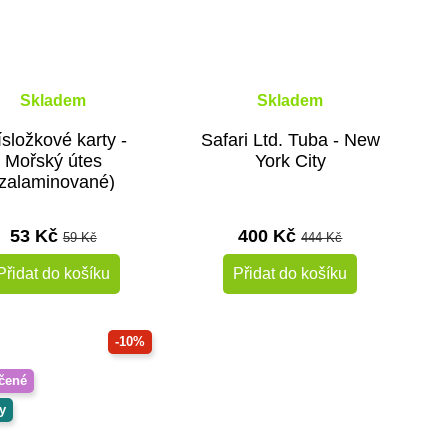
Skladem
Skladem
ísložkové karty -
Safari Ltd. Tuba - New
Mořský útes
York City
(zalaminované)
53 Kč
400 Kč
59 Kč
444 Kč
Přidat do košíku
Přidat do košíku
-10%
čené
y