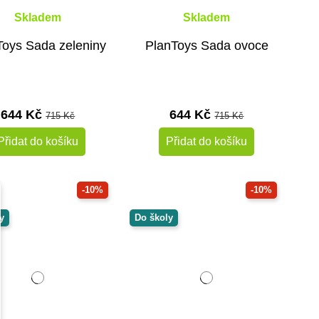
Skladem
Skladem
Toys Sada zeleniny
PlanToys Sada ovoce
644 Kč
644 Kč
715 Kč
715 Kč
Přidat do košíku
Přidat do košíku
-10%
-10%
y
Do školy