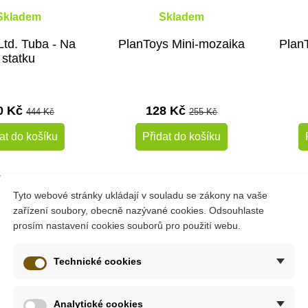
Skladem
Skladem
Ltd. Tuba - Na
PlanToys Mini-mozaika
Plan
statku
0 Kč
128 Kč
444 Kč
255 Kč
at do košíku
Přidat do košíku
é
-10%
Tyto webové stránky ukládají v souladu se zákony na vaše
zařízení soubory, obecně nazývané cookies. Odsouhlaste
Doporučené
Do škol
prosím nastavení cookies souborů pro použití webu.
Do školy
Technické cookies
Analytické cookies