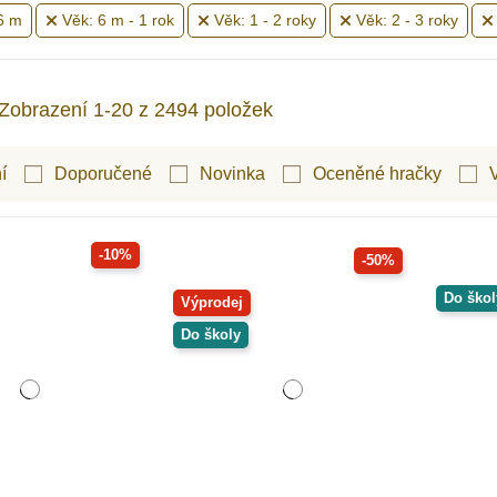
6 m
Věk: 6 m - 1 rok
Věk: 1 - 2 roky
Věk: 2 - 3 roky
Zobrazení 1-20 z 2494 položek
í
Doporučené
Novinka
Oceněné hračky
-10%
-50%
Do škol
Výprodej
Do školy