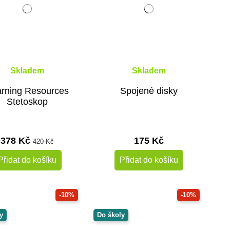
Skladem
Skladem
rning Resources
Spojené disky
Stetoskop
378 Kč
175 Kč
420 Kč
Přidat do košíku
Přidat do košíku
-10%
-10%
y
Do školy