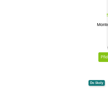
Monte
Přid
Do školy