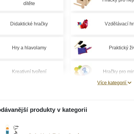
dítěte
Didaktické hračky
Vzdělávací h
Hry a hlavolamy
Praktický ži
Kreativní tvoření
Hračky pro mi
Více kategorií
Hračky pro děti 1 rok
Hračky pro děti 
dávanější produkty v kategorii
Hračky pro děti od 4 let
Hračky pro děti 