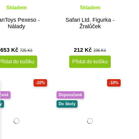
Skladem
Skladem
anToys Pexeso -
Safari Ltd. Figurka -
Nálady
Žralůček
653 Kč
212 Kč
725 Kč
236 Kč
Přidat do košíku
Přidat do košíku
-10%
-10%
čené
Doporučené
y
Do školy