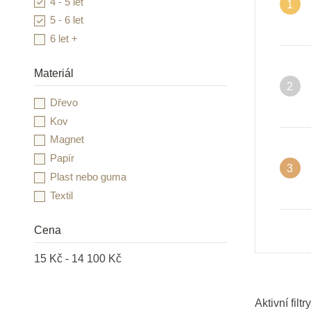
4 - 5 let
1
Heimess
5 - 6 let
HOLZTIGER
6 let +
Infantino
INFOA
Materiál
2
Janod
Dřevo
JIRI MODELS a.s.
Kov
Kidedu
Magnet
Learning Resources
Papír
Lesní svět
3
Plast nebo guma
Little Dutch
Textil
Lucy & Leo
LUDI
Cena
Mandaly pro děti
MontessoriHracky.cz
15 Kč - 14 100 Kč
Moulin Roty
Moyo Montessori
Aktivní filtry