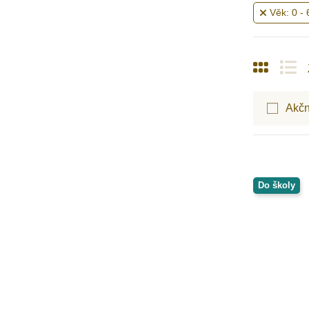
MyMoo
Věk: 0 - 
Nakladatelství Slovart
NEW BABY
Nienhuis Montessori
Opinel
Oxybul
Akčn
Petit Boum
PlanToys
Play Box
Poketo
Do školy
Safari Ltd.
Sentosphere
Small Foot
Svojtka & CO
Taf Toys
Toys for Life
Viga