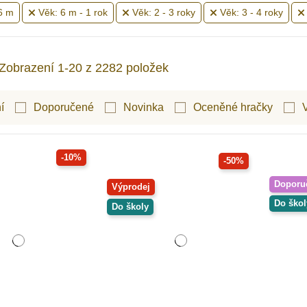
6 m
Věk: 6 m - 1 rok
Věk: 2 - 3 roky
Věk: 3 - 4 roky
Zobrazení 1-20 z 2282 položek
í
Doporučené
Novinka
Oceněné hračky
-10%
-50%
Doporu
Výprodej
Do škol
Do školy