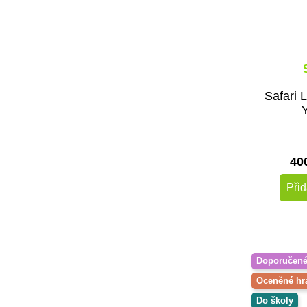
Safari 
Y
40
Přid
Doporučen
Oceněné hr
Do školy