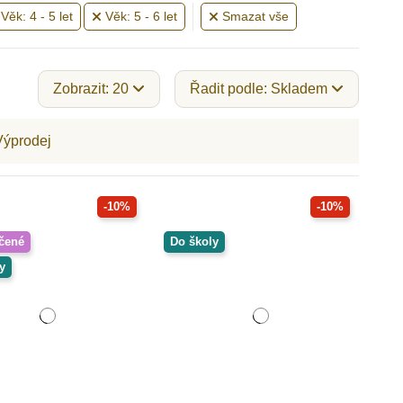
Věk: 4 - 5 let
Věk: 5 - 6 let
Smazat vše
Zobrazit: 20
Řadit podle: Skladem
Výprodej
-10%
-10%
čené
Do školy
y