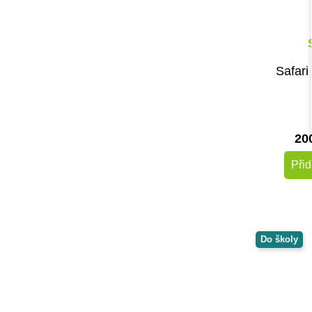
Safari
20
Přid
Do školy