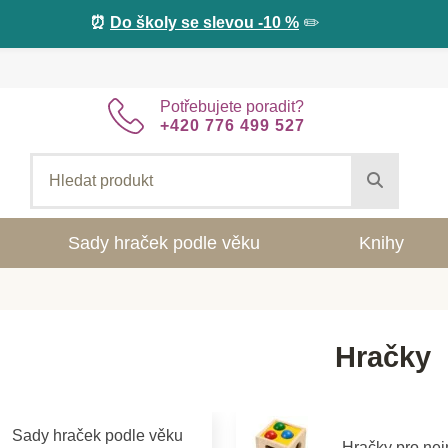
⏰
Do školy se slevou -10 %
✏️
Potřebujete poradit?
+420 776 499 527
Sady hraček podle věku
Knihy
Hračky
Sady hraček podle věku
Hračky pro ne