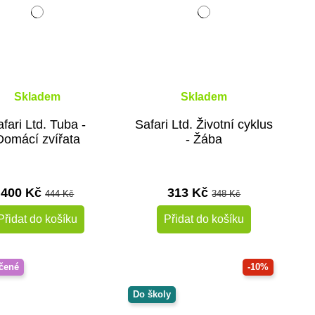
Skladem
Skladem
fari Ltd. Tuba -
Safari Ltd. Životní cyklus
Domácí zvířata
- Žába
400 Kč
313 Kč
444 Kč
348 Kč
Přidat do košíku
Přidat do košíku
čené
-10%
Do školy