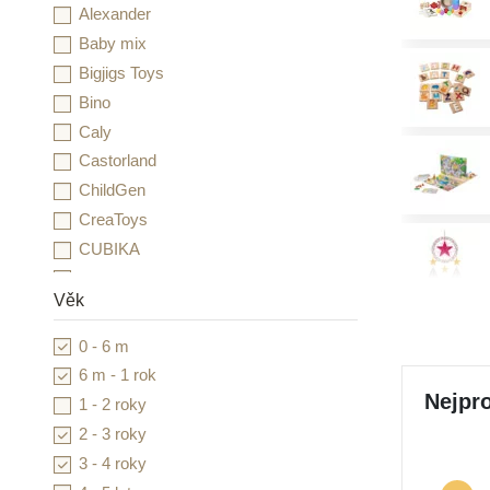
Alexander
Baby mix
Bigjigs Toys
Bino
Caly
Castorland
ChildGen
CreaToys
CUBIKA
Detoa
Věk
Djeco
Duhová kočka
0 - 6 m
Dvě děti
6 m - 1 rok
Educo
Nejpro
1 - 2 roky
Folia
2 - 3 roky
Goki
3 - 4 roky
Grafix