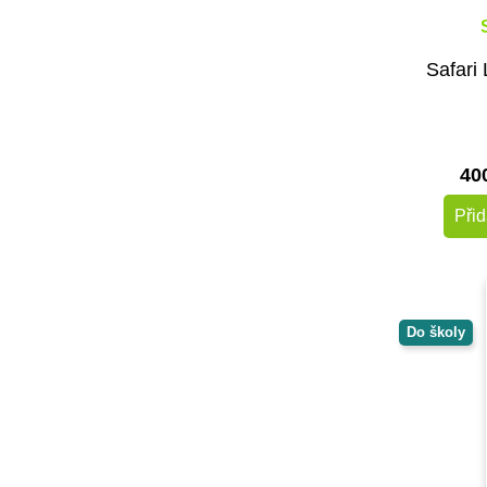
Voltík
vytvarnehracky.cz
Černá na bílé
Safari 
40
Přid
Do školy