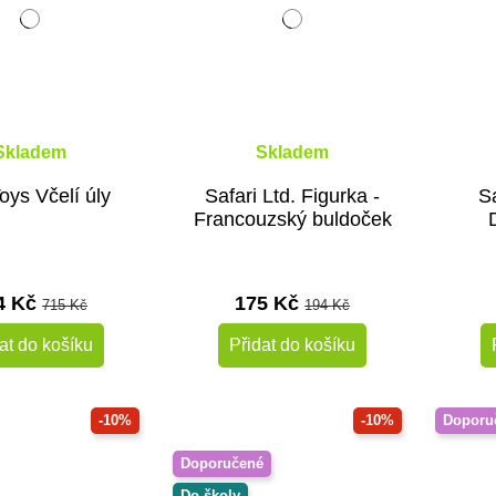
Skladem
Skladem
oys Včelí úly
Safari Ltd. Figurka -
Sa
Francouzský buldoček
4 Kč
175 Kč
715 Kč
194 Kč
at do košíku
Přidat do košíku
-10%
-10%
Doporu
Doporučené
Do školy