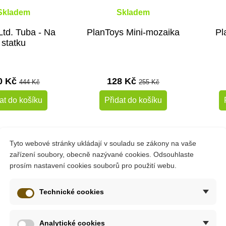
Skladem
Skladem
Ltd. Tuba - Na
PlanToys Mini-mozaika
Pl
statku
0 Kč
128 Kč
444 Kč
255 Kč
at do košíku
Přidat do košíku
-10%
-10%
Tyto webové stránky ukládají v souladu se zákony na vaše
zařízení soubory, obecně nazývané cookies. Odsouhlaste
Do školy
Doporu
prosím nastavení cookies souborů pro použití webu.
Do škol
Technické cookies
Analytické cookies