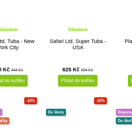
Skladem
Skladem
Ltd. Tuba - New
Safari Ltd. Super Tuba -
Pl
ork City
USA
0 Kč
625 Kč
444 Kč
694 Kč
at do košíku
Přidat do košíku
-10%
-10%
é
Do školy
Doporu
ačky
Do škol