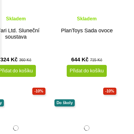
Skladem
Skladem
ari Ltd. Sluneční
PlanToys Sada ovoce
soustava
324 Kč
644 Kč
360 Kč
715 Kč
Přidat do košíku
Přidat do košíku
-10%
-10%
y
Do školy