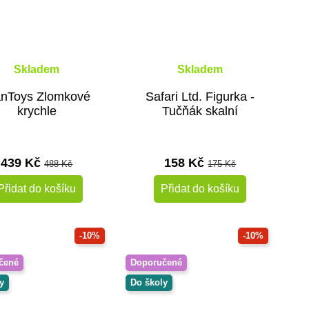
Skladem
Skladem
anToys Zlomkové
Safari Ltd. Figurka -
krychle
Tučňák skalní
439 Kč
158 Kč
488 Kč
175 Kč
Přidat do košíku
Přidat do košíku
-10%
-10%
čené
Doporučené
y
Do školy