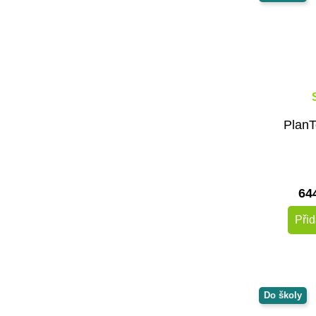
PlanT
64
Přid
Do školy