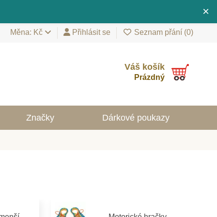
×
Měna: Kč
Přihlásit se
Seznam přání (
0
)
Váš košík
Prázdný
Značky
Dárkové poukazy
jmenší
Motorické hračky