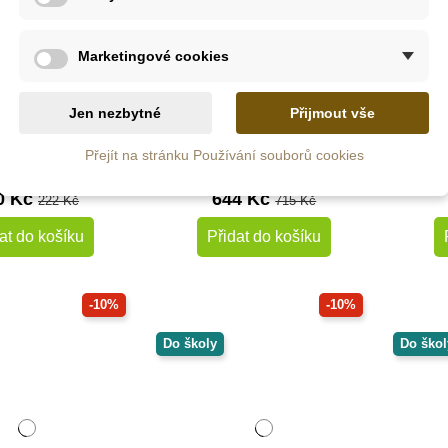
Marketingové cookies
Skladem
Skladem
 Ltd. Figurka -
PlanToys Sada zeleniny
Saf
Jen nezbytné
Přijmout vše
Langur
Přejít na stránku Používání souborů cookies
0 Kč
644 Kč
222 Kč
715 Kč
at do košíku
Přidat do košíku
-10%
-10%
Do školy
Do škol