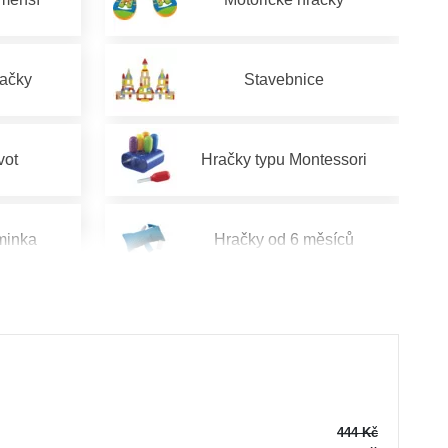
račky
Stavebnice
vot
Hračky typu Montessori
minka
Hračky od 6 měsíců
od 2 let
Hračky pro děti od 3 let
od 5 let
Hračky pro děti od 6 let
444 Kč