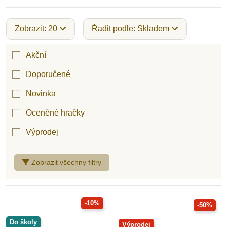
Zobrazit: 20
Řadit podle: Skladem
Hračky pro děti od 2 let
Akční
Doporučené
Hračky pro děti od 3 let
Novinka
Oceněné hračky
Hračky pro děti od 4 let
Výprodej
Hračky pro děti od 5 let
Zobrazit všechny filtry
Hračky pro děti od 6 let
-10%
-50%
Do školy
Výprodej