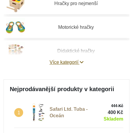
Hračky pro nejmenší
Motorické hračky
Didaktické hračky
Více kategorií
Vzdělávací hračky
Nejprodávanější produkty v kategorii
Stavebnice
444 Kč
Safari Ltd. Tuba -
400 Kč
1
Oceán
Skladem
Hry a hlavolamy