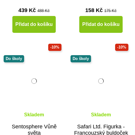
439 Kč
158 Kč
488 Kč
175 Kč
Přidat do košíku
Přidat do košíku
-10%
-10%
Do školy
Do školy
Skladem
Skladem
Sentosphere Vůně
Safari Ltd. Figurka -
světa
Francouzský buldoček