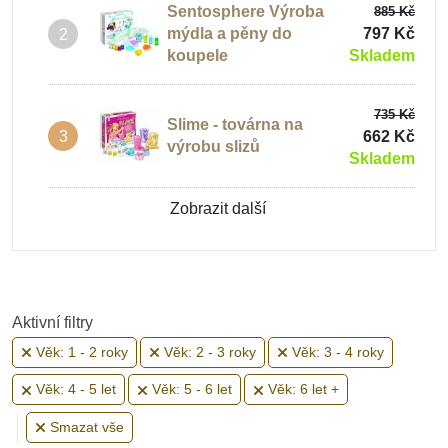
Sentosphere Výroba
885 Kč
mýdla a pěny do
797 Kč
2
Praktický život
koupele
Skladem
735 Kč
Hračky typu Montessori
Slime - továrna na
662 Kč
3
výrobu slizů
Skladem
Kreativní tvoření
Zobrazit další
Hračky pro miminka
Aktivní filtry
Věk: 1 - 2 roky
Věk: 2 - 3 roky
Věk: 3 - 4 roky
Hračky od 6 měsíců
Věk: 4 - 5 let
Věk: 5 - 6 let
Věk: 6 let +
Smazat vše
Hračky pro děti 1 rok