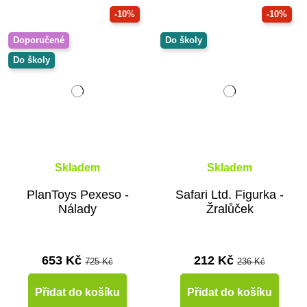
-10%
-10%
Doporučené
Do školy
Do školy
Skladem
Skladem
PlanToys Pexeso -
Safari Ltd. Figurka -
Nálady
Žralůček
653 Kč
212 Kč
725 Kč
236 Kč
Přidat do košíku
Přidat do košíku