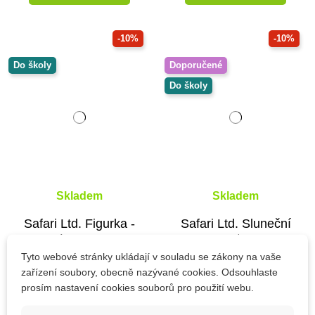
-10%
-10%
Do školy
Doporučené
Do školy
Skladem
Skladem
Safari Ltd. Figurka -
Safari Ltd. Sluneční
Langur
soustava
Tyto webové stránky ukládají v souladu se zákony na vaše
zařízení soubory, obecně nazývané cookies. Odsouhlaste
prosím nastavení cookies souborů pro použití webu.
200 Kč
324 Kč
222 Kč
360 Kč