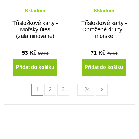
Skladem
Skladem
Třísložkové karty -
Třísložkové karty -
Mořský útes
Ohrožené druhy -
(zalaminované)
mořské
(zalaminované)
53 Kč
71 Kč
59 Kč
79 Kč
Přidat do košíku
Přidat do košíku
1
2
3
…
124