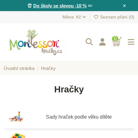
×
⏰
Do školy se slevou -10 %
✏️
Měna: Kč
Seznam přání (
0
)
0
Úvodní stránka
Hračky
Hračky
Sady hraček podle věku dítěte