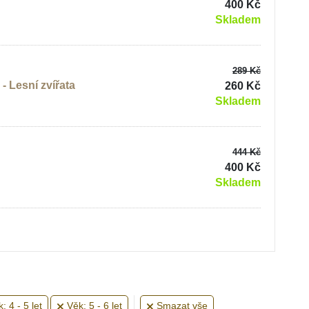
400 Kč
Skladem
289 Kč
 Lesní zvířata
260 Kč
Skladem
444 Kč
400 Kč
Skladem
: 4 - 5 let
Věk: 5 - 6 let
Smazat vše