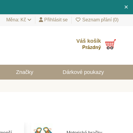
×
Měna: Kč
Přihlásit se
Seznam přání (
0
)
Váš košík
Prázdný
Značky
Dárkové poukazy
jmenší
Motorické hračky