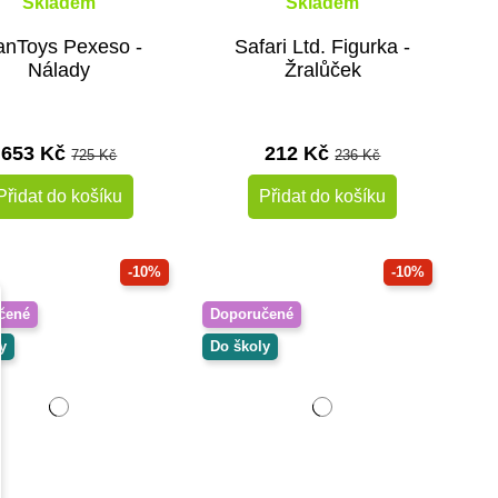
Skladem
Skladem
anToys Pexeso -
Safari Ltd. Figurka -
Nálady
Žralůček
653 Kč
212 Kč
725 Kč
236 Kč
Přidat do košíku
Přidat do košíku
-10%
-10%
čené
Doporučené
y
Do školy