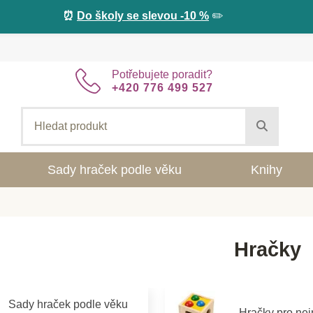
⏰
Do školy se slevou -10 %
✏️
Potřebujete poradit?
+420 776 499 527
Sady hraček podle věku
Knihy
Hračky
Sady hraček podle věku
Hračky pro ne