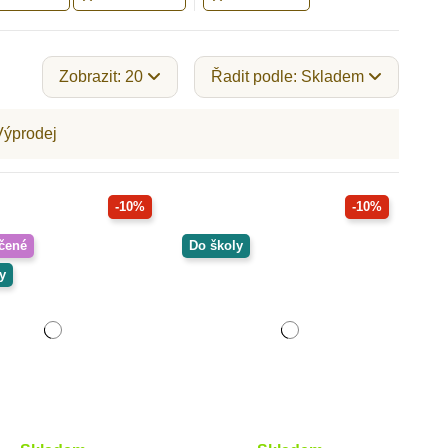
Zobrazit: 20
Řadit podle: Skladem
Výprodej
-10%
-10%
čené
Do školy
y