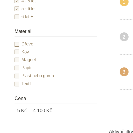
4 - 5 let
1
Heimess
5 - 6 let
HOLZTIGER
6 let +
Infantino
INFOA
Materiál
2
Janod
Dřevo
JIRI MODELS a.s.
Kov
Kidedu
Magnet
Learning Resources
Papír
Lesní svět
3
Plast nebo guma
Little Dutch
Textil
Lucy & Leo
LUDI
Cena
Mandaly pro děti
MontessoriHracky.cz
15 Kč - 14 100 Kč
Moulin Roty
Moyo Montessori
Aktivní filtry