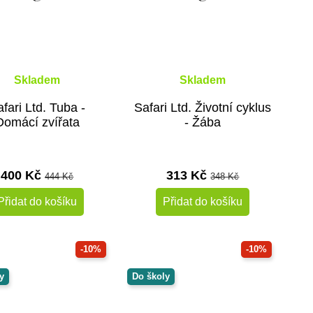
Skladem
Skladem
fari Ltd. Tuba -
Safari Ltd. Životní cyklus
Domácí zvířata
- Žába
400 Kč
313 Kč
444 Kč
348 Kč
Přidat do košíku
Přidat do košíku
-10%
-10%
y
Do školy