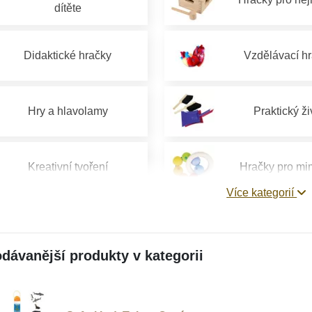
dítěte
Didaktické hračky
Vzdělávací h
Hry a hlavolamy
Praktický ži
Kreativní tvoření
Hračky pro mi
Více kategorií
Hračky pro děti 1 rok
Hračky pro děti 
dávanější produkty v kategorii
Hračky pro děti od 4 let
Hračky pro děti 