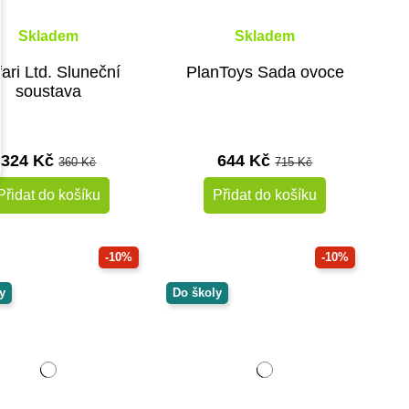
Skladem
Skladem
ari Ltd. Sluneční
PlanToys Sada ovoce
soustava
324 Kč
644 Kč
360 Kč
715 Kč
Přidat do košíku
Přidat do košíku
-10%
-10%
y
Do školy