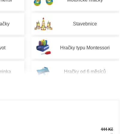
račky
Stavebnice
vot
Hračky typu Montessori
minka
Hračky od 6 měsíců
od 2 let
Hračky pro děti od 3 let
od 5 let
Hračky pro děti od 6 let
444 Kč