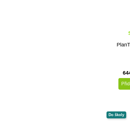
PlanT
64
Přid
Do školy