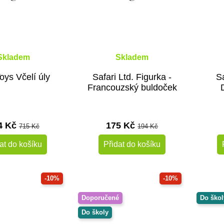
Skladem
Skladem
oys Včelí úly
Safari Ltd. Figurka -
Sa
Francouzský buldoček
4 Kč
175 Kč
715 Kč
194 Kč
at do košíku
Přidat do košíku
-10%
-10%
Doporučené
Do škol
Do školy