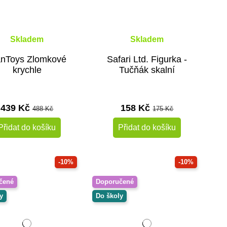
Skladem
Skladem
anToys Zlomkové
Safari Ltd. Figurka -
krychle
Tučňák skalní
439 Kč
158 Kč
488 Kč
175 Kč
Přidat do košíku
Přidat do košíku
-10%
-10%
čené
Doporučené
y
Do školy