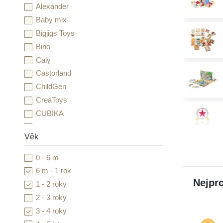
Alexander
Baby mix
Bigjigs Toys
Bino
Caly
Castorland
ChildGen
CreaToys
CUBIKA
Detoa
Věk
Djeco
Duhová kočka
0 - 6 m
Dvě děti
6 m - 1 rok
Educo
Nejpro
1 - 2 roky
Folia
2 - 3 roky
Goki
3 - 4 roky
Grafix