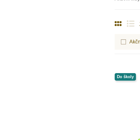
MyMoo
Nakladatelství Slovart
NEW BABY
Nienhuis Montessori
Opinel
Akčn
Oxybul
Petit Boum
PlanToys
Play Box
Poketo
Do školy
Safari Ltd.
Sentosphere
Small Foot
Svojtka & CO
Taf Toys
Toys for Life
Viga