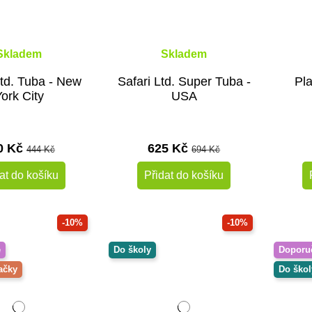
Skladem
Skladem
Ltd. Tuba - New
Safari Ltd. Super Tuba -
Pl
ork City
USA
0 Kč
625 Kč
444 Kč
694 Kč
at do košíku
Přidat do košíku
-10%
-10%
é
Do školy
Doporu
ačky
Do škol