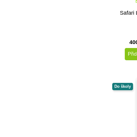
Voltík
vytvarnehracky.cz
Safari 
Černá na bílé
40
Přid
Do školy