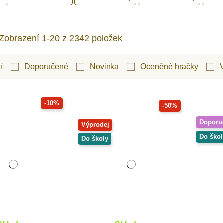
Zobrazení 1-20 z 2342 položek
í
Doporučené
Novinka
Oceněné hračky
-10%
-50%
Doporu
Výprodej
Do škol
Do školy