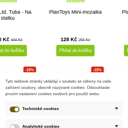
Skladem
Skladem
Ltd. Tuba - Na
PlanToys Mini-mozaika
Pl
statku
0 Kč
128 Kč
444 Kč
255 Kč
at do košíku
Přidat do košíku
-10%
-10%
Do školy
Doporu
Tyto webové stránky ukládají v souladu se zákony na vaše
zařízení soubory, obecně nazývané cookies. Odsouhlaste
Do škol
prosím nastavení cookies souborů pro použití webu.
Technické cookies
Analytické cookies