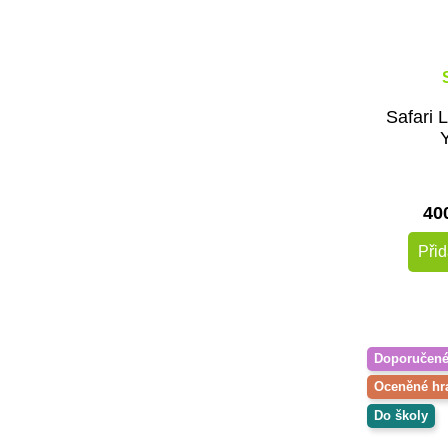
Safari 
Y
40
Přid
Doporučen
Oceněné hr
Do školy