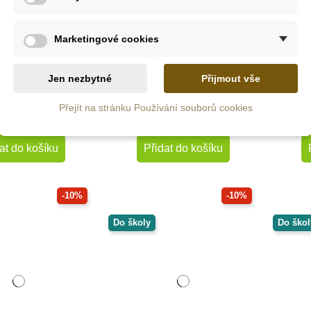
Skladem
Skladem
Marketingové cookies
 Ltd. Figurka -
PlanToys Sada zeleniny
Saf
Langur
Jen nezbytné
Přijmout vše
Přejít na stránku Používání souborů cookies
0 Kč
644 Kč
222 Kč
715 Kč
at do košíku
Přidat do košíku
-10%
-10%
Do školy
Do škol