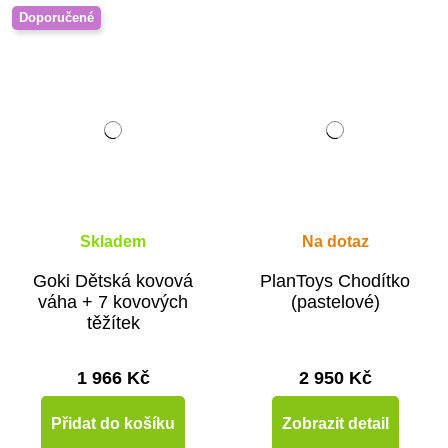
Doporučené
Skladem
Na dotaz
Goki Dětská kovová
PlanToys Chodítko
váha + 7 kovových
(pastelové)
těžítek
1 966 Kč
2 950 Kč
Přidat do košíku
Zobrazit detail