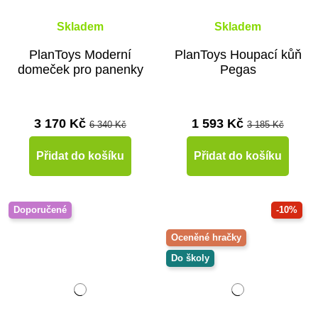
Skladem
Skladem
PlanToys Moderní
PlanToys Houpací kůň
domeček pro panenky
Pegas
3 170 Kč
1 593 Kč
6 340 Kč
3 185 Kč
Přidat do košíku
Přidat do košíku
Doporučené
-10%
Oceněné hračky
Do školy