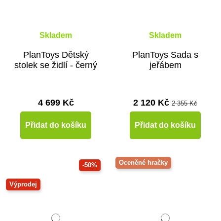
Skladem
Skladem
PlanToys Dětský
PlanToys Sada s
stolek se židlí - černý
jeřábem
4 699 Kč
2 120 Kč
2 355 Kč
Přidat do košíku
Přidat do košíku
Oceněné hračky
-50%
Výprodej