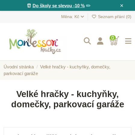
×
⏰
Do školy se slevou -10 %
✏️
Měna: Kč
Seznam přání (
0
)
0
Úvodní stránka
Velké hračky - kuchyňky, domečky,
parkovací garáže
Velké hračky - kuchyňky,
domečky, parkovací garáže