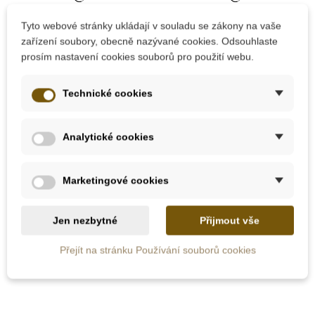
Tyto webové stránky ukládají v souladu se zákony na vaše
zařízení soubory, obecně nazývané cookies. Odsouhlaste
prosím nastavení cookies souborů pro použití webu.
Skladem
Skladem
Technické cookies
PlanToys Hasičské
PlanToys Ekodomek s
auto (speciální edice)
nábytkem
Analytické cookies
1 675 Kč
6 829 Kč
3 350 Kč
Marketingové cookies
Přidat do košíku
Přidat do košíku
Jen nezbytné
Přijmout vše
Přejít na stránku Používání souborů cookies