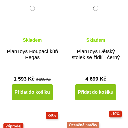
Skladem
Skladem
PlanToys Houpací kůň
PlanToys Dětský
Pegas
stolek se židlí - černý
1 593 Kč
4 699 Kč
3 185 Kč
Přidat do košíku
Přidat do košíku
-10%
-50%
Oceněné hračky
Výprodej