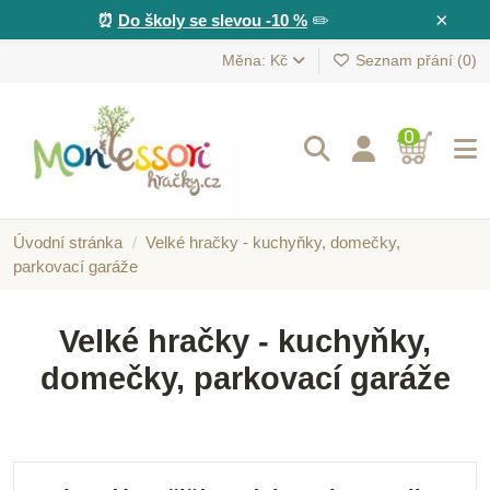
×
⏰
Do školy se slevou -10 %
✏️
Měna: Kč
Seznam přání (
0
)
0
Úvodní stránka
Velké hračky - kuchyňky, domečky,
parkovací garáže
Velké hračky - kuchyňky,
domečky, parkovací garáže