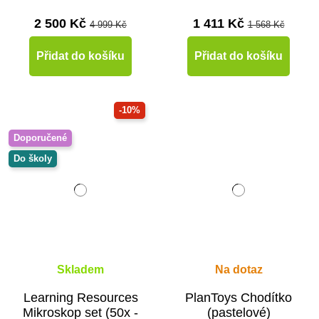
2 500 Kč
1 411 Kč
4 999 Kč
1 568 Kč
Přidat do košíku
Přidat do košíku
-10%
Doporučené
Do školy
Skladem
Na dotaz
Learning Resources
PlanToys Chodítko
Mikroskop set (50x -
(pastelové)