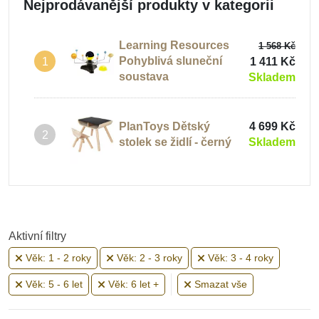
Nejprodávanější produkty v kategorii
Learning Resources
1 568 Kč
Pohyblivá sluneční
1 411 Kč
1
soustava
Skladem
PlanToys Dětský
4 699 Kč
2
stolek se židlí - černý
Skladem
Aktivní filtry
Věk: 1 - 2 roky
Věk: 2 - 3 roky
Věk: 3 - 4 roky
Věk: 5 - 6 let
Věk: 6 let +
Smazat vše