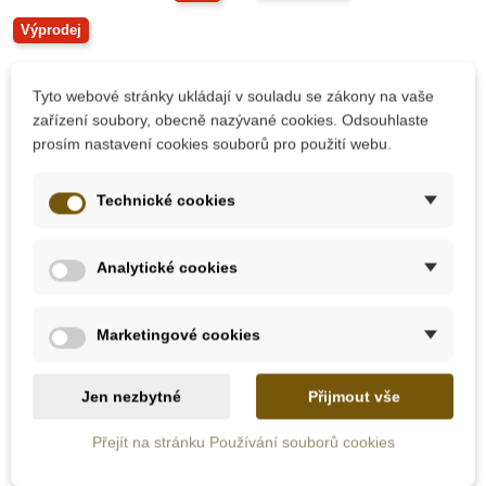
Výprodej
Tyto webové stránky ukládají v souladu se zákony na vaše
zařízení soubory, obecně nazývané cookies. Odsouhlaste
prosím nastavení cookies souborů pro použití webu.
Technické cookies
Skladem
Skladem
PlanToys Hasičské
Goki Dětská kovová
Analytické cookies
auto (speciální edice)
váha + 7 kovových
těžítek
Marketingové cookies
1 675 Kč
1 966 Kč
3 350 Kč
Jen nezbytné
Přijmout vše
Přidat do košíku
Přidat do košíku
Přejít na stránku Používání souborů cookies