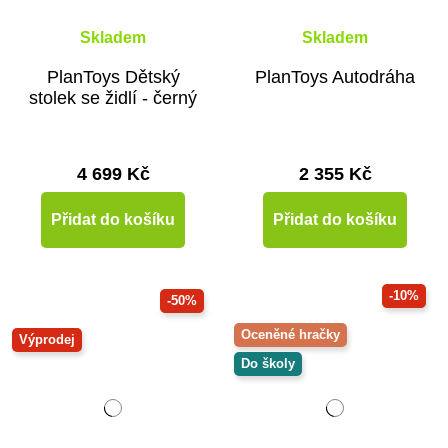
Skladem
Skladem
PlanToys Dětský
PlanToys Autodráha
stolek se židlí - černý
4 699 Kč
2 355 Kč
Přidat do košíku
Přidat do košíku
-10%
-50%
Oceněné hračky
Výprodej
Do školy