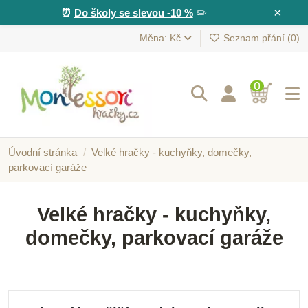
×
⏰
Do školy se slevou -10 %
✏️
Měna: Kč
Seznam přání (
0
)
0
Úvodní stránka
Velké hračky - kuchyňky, domečky,
parkovací garáže
Velké hračky - kuchyňky,
domečky, parkovací garáže