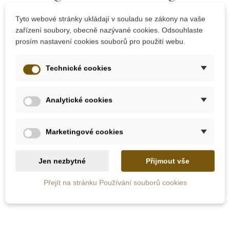
Tyto webové stránky ukládají v souladu se zákony na vaše
zařízení soubory, obecně nazývané cookies. Odsouhlaste
prosím nastavení cookies souborů pro použití webu.
Skladem
Skladem
Technické cookies
PlanToys Hasičské
PlanToys Hrazdička
auto (speciální edice)
pro miminka
"PlanLifestyle"
Analytické cookies
1 675 Kč
1 920 Kč
3 350 Kč
Marketingové cookies
Přidat do košíku
Přidat do košíku
Jen nezbytné
Přijmout vše
Přejít na stránku Používání souborů cookies
Oceněné hračky