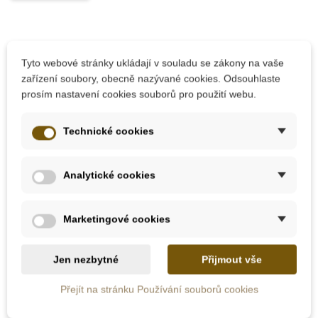
Tyto webové stránky ukládají v souladu se zákony na vaše
zařízení soubory, obecně nazývané cookies. Odsouhlaste
prosím nastavení cookies souborů pro použití webu.
Technické cookies
Skladem
Skladem
PlanToys Ekodomek s
PlanToys Hrazdička
Analytické cookies
nábytkem
pro miminka
"PlanLifestyle"
Marketingové cookies
6 829 Kč
1 920 Kč
Jen nezbytné
Přijmout vše
Přidat do košíku
Přidat do košíku
Přejít na stránku Používání souborů cookies