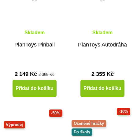
Skladem
Skladem
PlanToys Pinball
PlanToys Autodráha
2 149 Kč
2 355 Kč
2 388 Kč
Přidat do košíku
Přidat do košíku
-10%
-50%
Oceněné hračky
Výprodej
Do školy