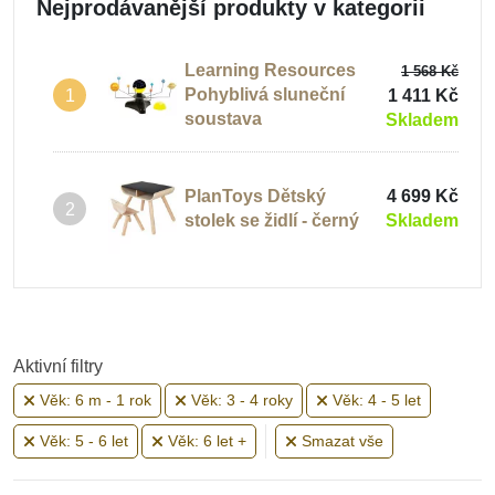
Nejprodávanější produkty v kategorii
Learning Resources
1 568 Kč
Pohyblivá sluneční
1 411 Kč
1
soustava
Skladem
PlanToys Dětský
4 699 Kč
2
stolek se židlí - černý
Skladem
Aktivní filtry
Věk: 6 m - 1 rok
Věk: 3 - 4 roky
Věk: 4 - 5 let
Věk: 5 - 6 let
Věk: 6 let +
Smazat vše