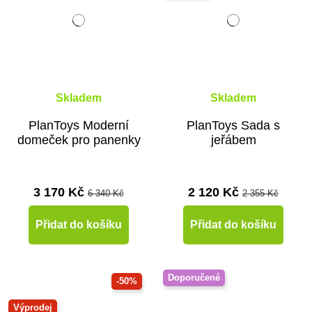
Skladem
Skladem
PlanToys Moderní
PlanToys Sada s
domeček pro panenky
jeřábem
3 170 Kč
2 120 Kč
6 340 Kč
2 355 Kč
Přidat do košíku
Přidat do košíku
Doporučené
-50%
Výprodej