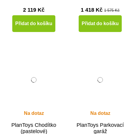
2 119 Kč
1 418 Kč
1 575 Kč
Přidat do košíku
Přidat do košíku
Na dotaz
Na dotaz
PlanToys Chodítko
PlanToys Parkovací
(pastelové)
garáž