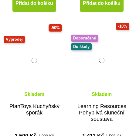
Přidat do košíku
Přidat do košíku
-10%
-50%
Doporučené
Výprodej
Do školy
Skladem
Skladem
PlanToys Kuchyňský
Learning Resources
sporák
Pohyblivá sluneční
soustava
2 500 Kč
1 411 Kč