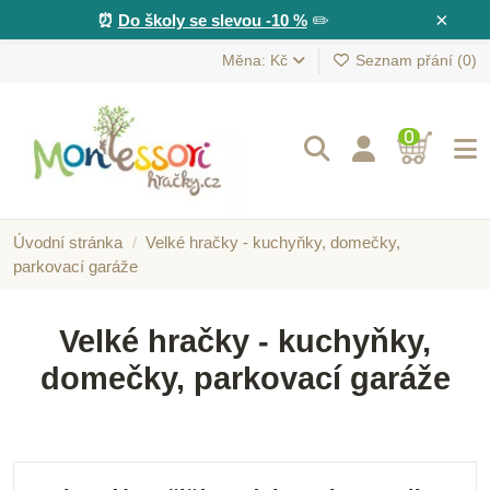
×
⏰
Do školy se slevou -10 %
✏️
Měna: Kč
Seznam přání (
0
)
0
Úvodní stránka
Velké hračky - kuchyňky, domečky,
parkovací garáže
Velké hračky - kuchyňky,
domečky, parkovací garáže