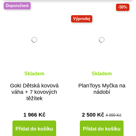
Doporučené
-50%
Výprodej
Skladem
Skladem
Goki Dětská kovová
PlanToys Myčka na
váha + 7 kovových
nádobí
těžítek
1 966 Kč
2 500 Kč
4 999 Kč
Přidat do košíku
Přidat do košíku