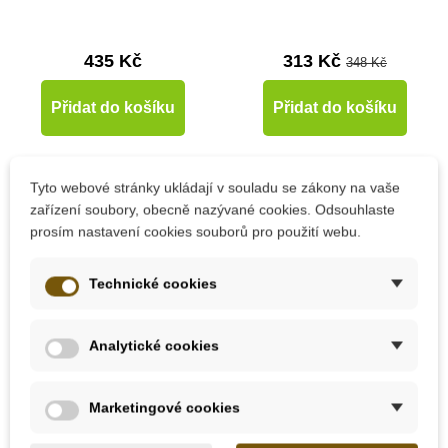
435 Kč
313 Kč
348 Kč
Přidat do košíku
Přidat do košíku
-10%
-10%
Tyto webové stránky ukládají v souladu se zákony na vaše
zařízení soubory, obecně nazývané cookies. Odsouhlaste
Doporučené
Doporučené
prosím nastavení cookies souborů pro použití webu.
Do školy
Do školy
Technické cookies
Analytické cookies
Skladem
Skladem
Marketingové cookies
Learning Resources
PlanToys Balanční loď