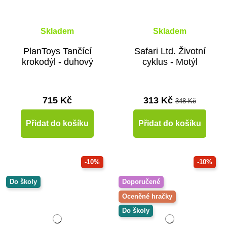
Skladem
Skladem
PlanToys Tančící
Safari Ltd. Životní
krokodýl - duhový
cyklus - Motýl
715 Kč
313 Kč
348 Kč
Přidat do košíku
Přidat do košíku
-10%
-10%
Do školy
Doporučené
Oceněné hračky
Do školy