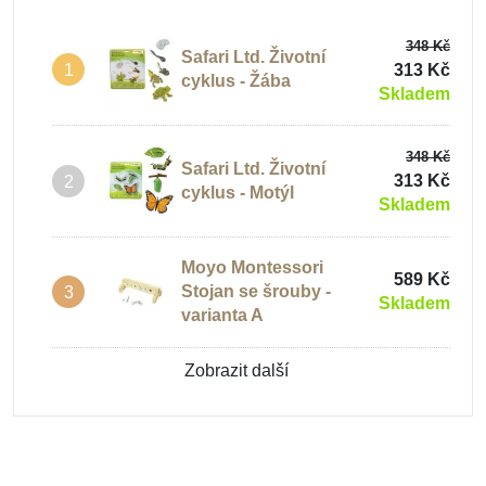
348 Kč
Safari Ltd. Životní
313 Kč
1
cyklus - Žába
Skladem
348 Kč
Safari Ltd. Životní
313 Kč
2
cyklus - Motýl
Skladem
Moyo Montessori
589 Kč
Stojan se šrouby -
3
Skladem
varianta A
Zobrazit další