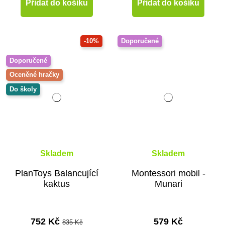
Přidat do košíku
Přidat do košíku
-10%
Doporučené
Doporučené
Oceněné hračky
Do školy
Skladem
Skladem
PlanToys Balancující
Montessori mobil -
kaktus
Munari
752 Kč
579 Kč
835 Kč