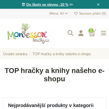
×
⏰
Do školy se slevou -10 %
✏️
Měna: Kč
Seznam přání (
0
)
0
Úvodní stránka
TOP hračky a knihy našeho e-shopu
TOP hračky a knihy našeho e-
shopu
Nejprodávanější produkty v kategorii