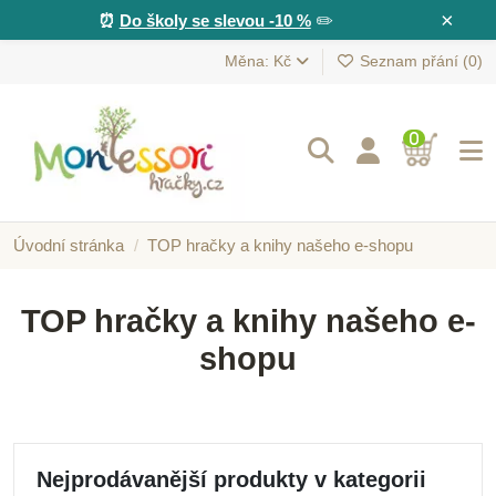
×
⏰
Do školy se slevou -10 %
✏️
Měna: Kč
Seznam přání (
0
)
0
Úvodní stránka
TOP hračky a knihy našeho e-shopu
TOP hračky a knihy našeho e-
shopu
Nejprodávanější produkty v kategorii