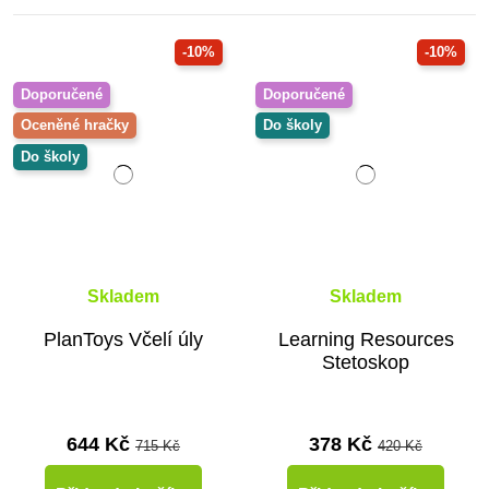
-10%
-10%
Doporučené
Doporučené
Oceněné hračky
Do školy
Do školy
Skladem
Skladem
PlanToys Včelí úly
Learning Resources
Stetoskop
644 Kč
378 Kč
715 Kč
420 Kč