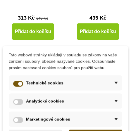
313 Kč
435 Kč
348 Kč
Přidat do košíku
Přidat do košíku
-10%
-10%
Tyto webové stránky ukládají v souladu se zákony na vaše
zařízení soubory, obecně nazývané cookies. Odsouhlaste
Do školy
Doporučené
prosím nastavení cookies souborů pro použití webu.
Do školy
Technické cookies
Analytické cookies
Skladem
Skladem
Marketingové cookies
Safari Ltd. Životní
PlanToys Balanční loď