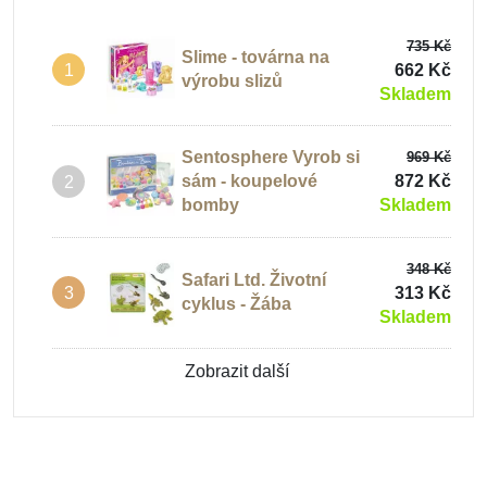
735 Kč
Slime - továrna na
662 Kč
1
výrobu slizů
Skladem
Sentosphere Vyrob si
969 Kč
sám - koupelové
872 Kč
2
bomby
Skladem
348 Kč
Safari Ltd. Životní
313 Kč
3
cyklus - Žába
Skladem
Zobrazit další