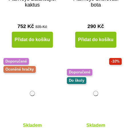
kaktus
bota
752 Kč
290 Kč
835 Kč
Přidat do košíku
Přidat do košíku
Doporučené
-10%
Oceněné hračky
Doporučené
Do školy
Skladem
Skladem