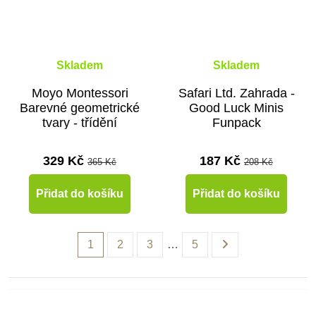
Skladem
Skladem
Moyo Montessori
Safari Ltd. Zahrada -
Barevné geometrické
Good Luck Minis
tvary - třídění
Funpack
329 Kč
187 Kč
365 Kč
208 Kč
Přidat do košíku
Přidat do košíku
1
2
3
…
5