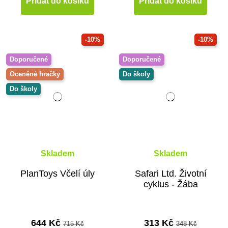
Přidat do košíku
Přidat do košíku
-10%
-10%
Doporučené
Doporučené
Oceněné hračky
Do školy
Do školy
Skladem
Skladem
PlanToys Včelí úly
Safari Ltd. Životní
cyklus - Žába
644 Kč
313 Kč
715 Kč
348 Kč