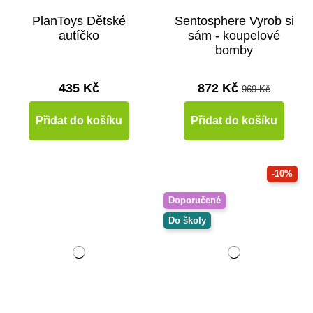
PlanToys Dětské
Sentosphere Vyrob si
autíčko
sám - koupelové
bomby
435 Kč
872 Kč
969 Kč
Přidat do košíku
Přidat do košíku
-10%
Doporučené
Do školy