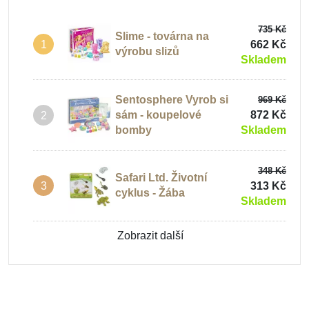
735 Kč
Slime - továrna na
662 Kč
1
výrobu slizů
Skladem
Sentosphere Vyrob si
969 Kč
sám - koupelové
872 Kč
2
bomby
Skladem
348 Kč
Safari Ltd. Životní
313 Kč
3
cyklus - Žába
Skladem
Zobrazit další