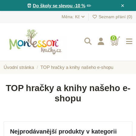
×
⏰
Do školy se slevou -10 %
✏️
Měna: Kč
Seznam přání (
0
)
0
Úvodní stránka
TOP hračky a knihy našeho e-shopu
TOP hračky a knihy našeho e-
shopu
Nejprodávanější produkty v kategorii