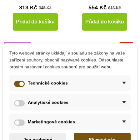
313 Kč
554 Kč
348 Kč
615 Kč
Přidat do košíku
Přidat do košíku
Doporučené
-10%
Tyto webové stránky ukládají v souladu se zákony na vaše
Doporučené
zařízení soubory, obecně nazývané cookies. Odsouhlaste
prosím nastavení cookies souborů pro použití webu.
Do školy
Technické cookies
Analytické cookies
Skladem
Skladem
Marketingové cookies
PlanToys Tančící
PlanToys Balanční loď
krokodýl - duhový
Jen nezbytné
Přijmout vše