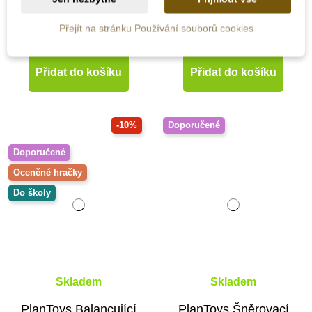
Přejít na stránku Používání souborů cookies
715 Kč
504 Kč
560 Kč
Přidat do košíku
Přidat do košíku
-10%
Doporučené
Doporučené
Oceněné hračky
Do školy
Skladem
Skladem
PlanToys Balancující
PlanToys Šněrovací