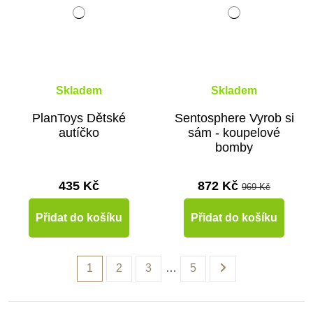
Skladem
Skladem
PlanToys Dětské
Sentosphere Vyrob si
autíčko
sám - koupelové
bomby
435 Kč
872 Kč
969 Kč
Přidat do košíku
Přidat do košíku
1
2
3
…
5