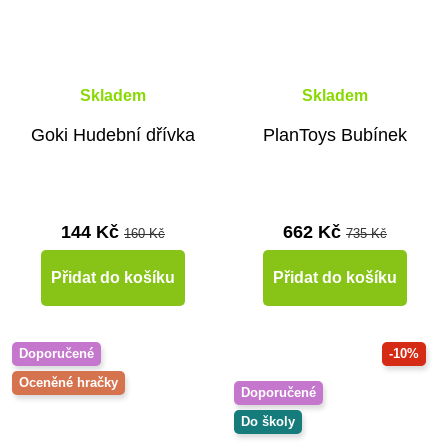
Skladem
Skladem
Goki Hudební dřívka
PlanToys Bubínek
144 Kč
662 Kč
160 Kč
735 Kč
Přidat do košíku
Přidat do košíku
Doporučené
-10%
Oceněné hračky
Doporučené
Do školy