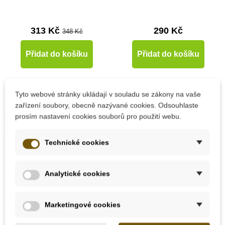
313 Kč
290 Kč
348 Kč
Přidat do košíku
Přidat do košíku
-10%
-10%
Tyto webové stránky ukládají v souladu se zákony na vaše
zařízení soubory, obecně nazývané cookies. Odsouhlaste
Doporučené
Doporučené
prosím nastavení cookies souborů pro použití webu.
Do školy
Do školy
Technické cookies
Analytické cookies
Skladem
Skladem
Marketingové cookies
PlanToys Balanční loď
PlanToys Bobří hráz