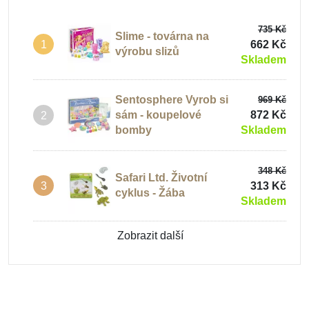
735 Kč
Slime - továrna na
662 Kč
1
výrobu slizů
Skladem
Sentosphere Vyrob si
969 Kč
sám - koupelové
872 Kč
2
bomby
Skladem
348 Kč
Safari Ltd. Životní
313 Kč
3
cyklus - Žába
Skladem
Zobrazit další