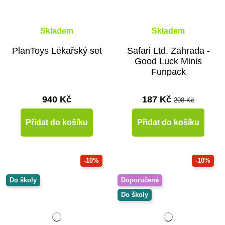
Skladem
Skladem
PlanToys Lékařský set
Safari Ltd. Zahrada -
Good Luck Minis
Funpack
940 Kč
187 Kč
208 Kč
Přidat do košíku
Přidat do košíku
-10%
-10%
Do školy
Doporučené
Do školy