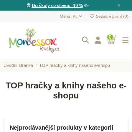
×
⏰
Do školy se slevou -10 %
✏️
Měna: Kč
Seznam přání (
0
)
0
Úvodní stránka
TOP hračky a knihy našeho e-shopu
TOP hračky a knihy našeho e-
shopu
Nejprodávanější produkty v kategorii