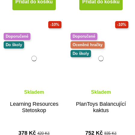
Přidat do košíku
Přidat do košíku
-10%
-10%
Doporučené
Doporučené
Do školy
Oceněné hračky
Do školy
Skladem
Skladem
Learning Resources
PlanToys Balancující
Stetoskop
kaktus
378 Kč
752 Kč
420 Kč
835 Kč