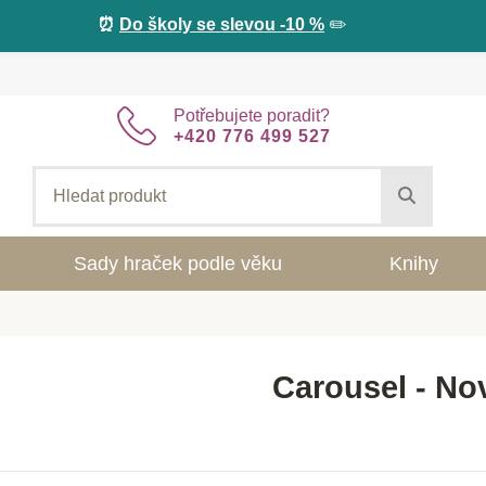
⏰
Do školy se slevou -10 %
✏️
Potřebujete poradit?
+420 776 499 527
Sady hraček podle věku
Knihy
Carousel - No