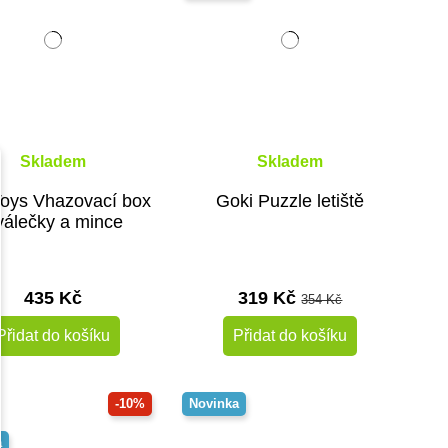
Skladem
Skladem
oys Vhazovací box
Goki Puzzle letiště
 válečky a mince
435 Kč
319 Kč
354 Kč
Přidat do košíku
Přidat do košíku
-10%
Novinka
a