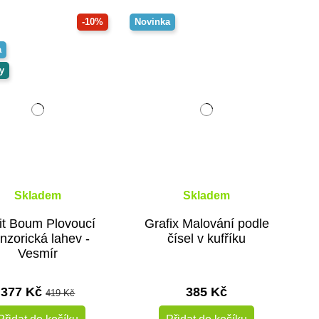
-10%
Novinka
a
y
Skladem
Skladem
it Boum Plovoucí
Grafix Malování podle
nzorická lahev -
čísel v kufříku
Vesmír
377 Kč
385 Kč
419 Kč