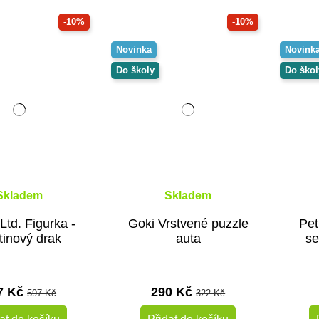
-10%
-10%
Novinka
Novink
Do školy
Do škol
Skladem
Skladem
 Ltd. Figurka -
Goki Vrstvené puzzle
Pet
tinový drak
auta
se
7 Kč
290 Kč
597 Kč
322 Kč