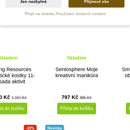
Jen nezbytné
Přijmout vše
Do škol
Přejít na stránku Používání souborů cookies
Skladem
Skladem
ing Resources
Sentosphere Moje
Sma
ické kostky 11-
kreativní manikúra
ob
sada aktivit
50 Kč
797 Kč
1 167 Kč
885 Kč
at do košíku
Přidat do košíku
-10%
Novinka