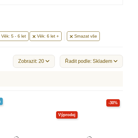
Věk: 5 - 6 let
Věk: 6 let +
Smazat vše
Zobrazit: 20
Řadit podle: Skladem
a
-30%
Výprodej