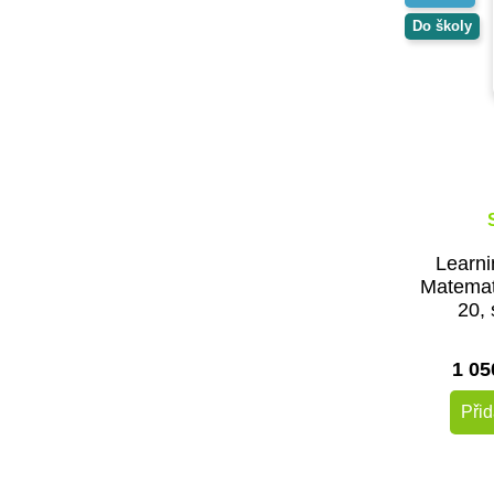
Do školy
Learn
Matemat
20, 
1 0
Přid