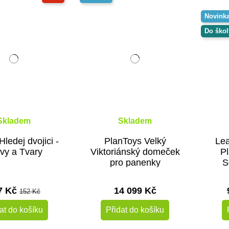
Novink
Do škol
Skladem
Skladem
ledej dvojici -
PlanToys Velký
Lea
vy a Tvary
Viktoriánský domeček
Pl
pro panenky
S
7 Kč
14 099 Kč
152 Kč
at do košíku
Přidat do košíku