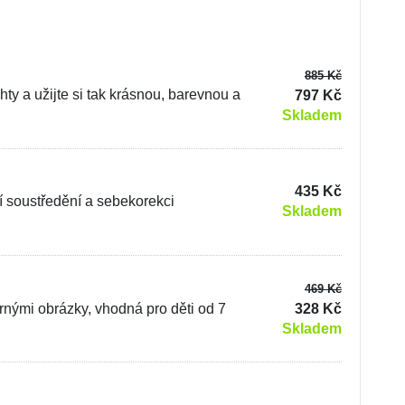
885 Kč
ty a užijte si tak krásnou, barevnou a
797 Kč
Skladem
435 Kč
í soustředění a sebekorekci
Skladem
469 Kč
nými obrázky, vhodná pro děti od 7
328 Kč
Skladem