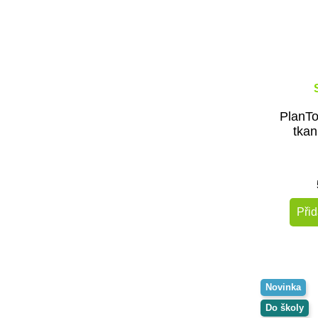
PlanTo
tkan
Přid
Novinka
Do školy