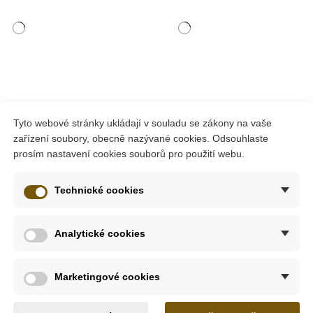
Skladem
Skladem
Tyto webové stránky ukládají v souladu se zákony na vaše
zařízení soubory, obecně nazývané cookies. Odsouhlaste
phere Akvarely
Toys for life - Třídění
PlanT
prosím nastavení cookies souborů pro použití webu.
- Jednorožci
odpadu
-
Technické cookies
1 Kč
855 Kč
290 Kč
Analytické cookies
at do košíku
Přidat do košíku
Marketingové cookies
-10%
-10%
Do školy
Novink