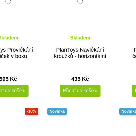
Skladem
Skladem
ys Provlékání
PlanToys Navlékání
iček v boxu
kroužků - horizontální
č
595 Kč
435 Kč
at do košíku
Přidat do košíku
-10%
Novinka
Novink