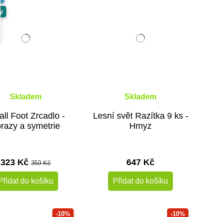
y
Skladem
Skladem
ll Foot Zrcadlo -
Lesní svět Razítka 9 ks -
razy a symetrie
Hmyz
323 Kč
647 Kč
359 Kč
Přidat do košíku
Přidat do košíku
-10%
-10%