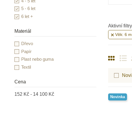
4 - 5 let
5 - 6 let
6 let +
Aktivní filtry
Materiál
Věk: 6 m 
Dřevo
Papír
Plast nebo guma
Textil
Novi
Cena
152 Kč - 14 100 Kč
Novinka