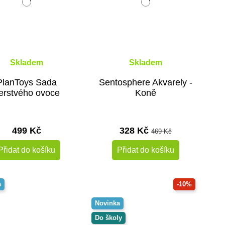
Skladem
Skladem
PlanToys Sada
Sentosphere Akvarely -
erstvého ovoce
Koně
499 Kč
328 Kč
469 Kč
Přidat do košíku
Přidat do košíku
a
-10%
Novinka
Do školy