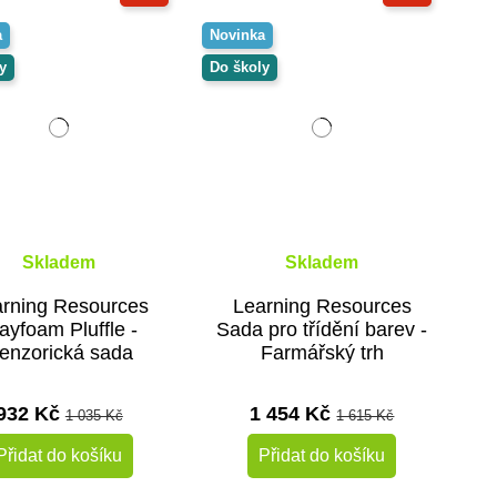
a
Novinka
y
Do školy
Skladem
Skladem
rning Resources
Learning Resources
ayfoam Pluffle -
Sada pro třídění barev -
enzorická sada
Farmářský trh
932 Kč
1 454 Kč
1 035 Kč
1 615 Kč
Přidat do košíku
Přidat do košíku