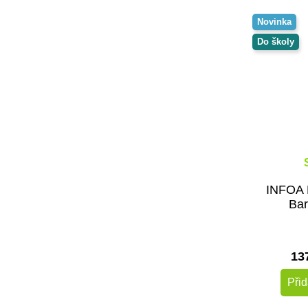
Novinka
Do školy
INFOA H
Bar
13
Přid