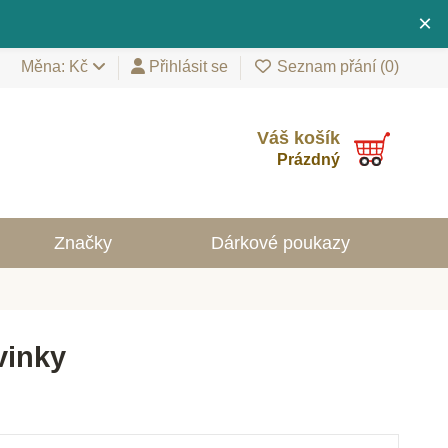
×
Měna: Kč
Přihlásit se
Seznam přání (
0
)
Váš košík
Prázdný
Značky
Dárkové poukazy
vinky