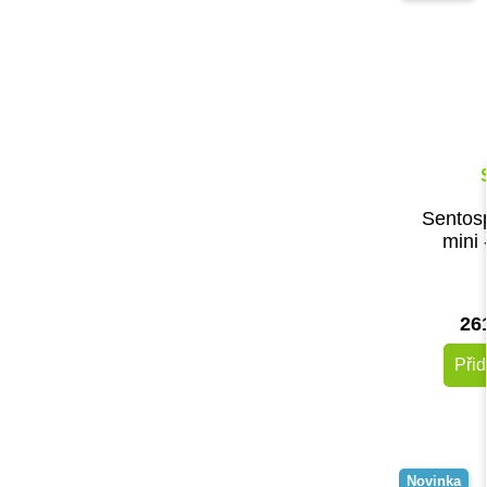
Sentos
mini 
26
Přid
Novinka