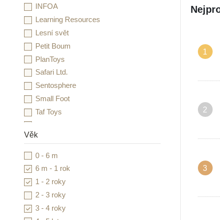
INFOA
Nejpro
Learning Resources
Lesní svět
Petit Boum
1
PlanToys
Safari Ltd.
Sentosphere
Small Foot
2
Taf Toys
Toys for Life
Věk
0 - 6 m
3
6 m - 1 rok
1 - 2 roky
2 - 3 roky
3 - 4 roky