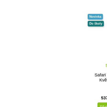
Novinka
Do školy
Safari
Kvě
53