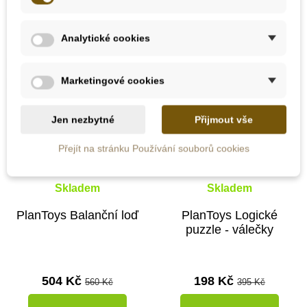
-10%
Analytické cookies
-50%
Doporučené
Výprodej
Marketingové cookies
Do školy
Do školy
Jen nezbytné
Přijmout vše
Přejít na stránku Používání souborů cookies
Skladem
Skladem
PlanToys Balanční loď
PlanToys Logické
puzzle - válečky
504 Kč
198 Kč
560 Kč
395 Kč