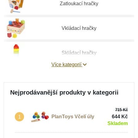
Zatloukací hračky
Vkládací hračky
Skládací hračky
Více kategorií
Provlékací hračky
Nejprodávanější produkty v kategorii
Balanční hračky
715 Kč
PlanToys Včelí úly
644 Kč
1
Skladem
Hračky na jemnou motoriku