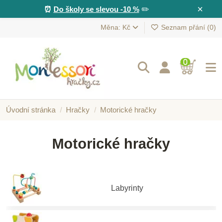
×
⏰
Do školy se slevou -10 %
✏️
Měna: Kč
Seznam přání (
0
)
0
Úvodní stránka
Hračky
Motorické hračky
Motorické hračky
Labyrinty