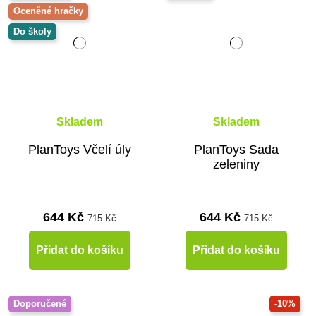
Oceněné hračky
Do školy
Skladem
Skladem
PlanToys Včelí úly
PlanToys Sada
zeleniny
644 Kč
644 Kč
715 Kč
715 Kč
Přidat do košíku
Přidat do košíku
Doporučené
-10%