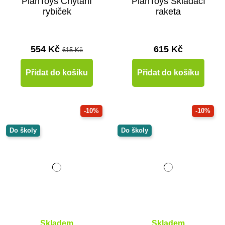
PlanToys Chytání
PlanToys Skládací
rybiček
raketa
554 Kč
615 Kč
615 Kč
Přidat do košíku
Přidat do košíku
-10%
-10%
Do školy
Do školy
Skladem
Skladem