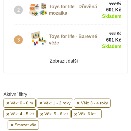
668 Kč
Toys for life - Dřevěná
601 Kč
2
Motorické hračky do 1 roku
mozaika
Skladem
668 Kč
Motorické hračky 2 roky
Toys for life - Barevné
601 Kč
3
věže
Skladem
Motorické hračky od 3 let
Zobrazit další
Dřevěné motorické hračky
Aktivní filtry
Věk: 0 - 6 m
Věk: 1 - 2 roky
Věk: 3 - 4 roky
Věk: 4 - 5 let
Věk: 5 - 6 let
Věk: 6 let +
Smazat vše