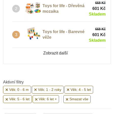
668 Kč
Toys for life - Dřevěná
601 Kč
2
Motorické hračky do 1 roku
mozaika
Skladem
668 Kč
Motorické hračky 2 roky
Toys for life - Barevné
601 Kč
3
věže
Skladem
Motorické hračky od 3 let
Zobrazit další
Dřevěné motorické hračky
Aktivní filtry
Věk: 0 - 6 m
Věk: 1 - 2 roky
Věk: 4 - 5 let
Věk: 5 - 6 let
Věk: 6 let +
Smazat vše