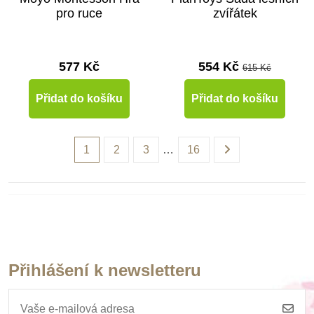
pro ruce
zvířátek
577 Kč
554 Kč
615 Kč
Přidat do košíku
Přidat do košíku
1
2
3
…
16
Přihlášení k newsletteru