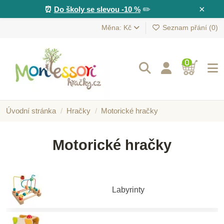
×
⏰
Do školy se slevou -10 %
✏️
Měna: Kč
Seznam přání (
0
)
0
Úvodní stránka
Hračky
Motorické hračky
Motorické hračky
Labyrinty