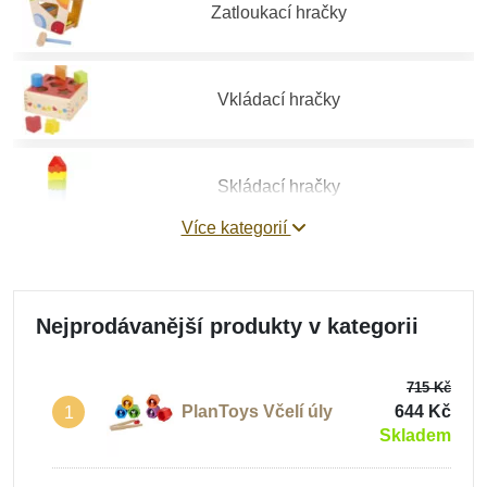
Zatloukací hračky
Vkládací hračky
Skládací hračky
Více kategorií
Provlékací hračky
Nejprodávanější produkty v kategorii
Balanční hračky
715 Kč
PlanToys Včelí úly
644 Kč
1
Skladem
Hračky na jemnou motoriku