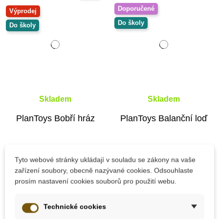
Doporučené
Výprodej
Do školy
Do školy
Skladem
Skladem
PlanToys Bobří hráz
PlanToys Balanční loď
Tyto webové stránky ukládají v souladu se zákony na vaše
718 Kč
504 Kč
1 025 Kč
560 Kč
zařízení soubory, obecně nazývané cookies. Odsouhlaste
prosím nastavení cookies souborů pro použití webu.
Přidat do košíku
Přidat do košíku
Technické cookies