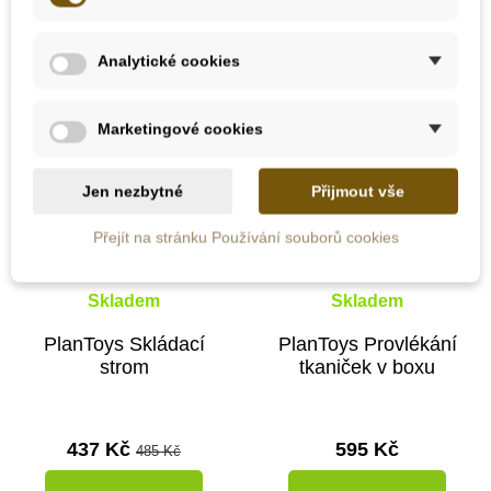
-10%
Novinka
Analytické cookies
Do školy
Marketingové cookies
Jen nezbytné
Přijmout vše
Přejít na stránku Používání souborů cookies
Skladem
Skladem
PlanToys Skládací
PlanToys Provlékání
strom
tkaniček v boxu
437 Kč
595 Kč
485 Kč