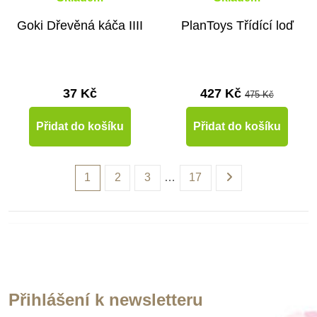
Goki Dřevěná káča IIII
PlanToys Třídící loď
37 Kč
427 Kč
475 Kč
Přidat do košíku
Přidat do košíku
1
2
3
…
17
Přihlášení k newsletteru