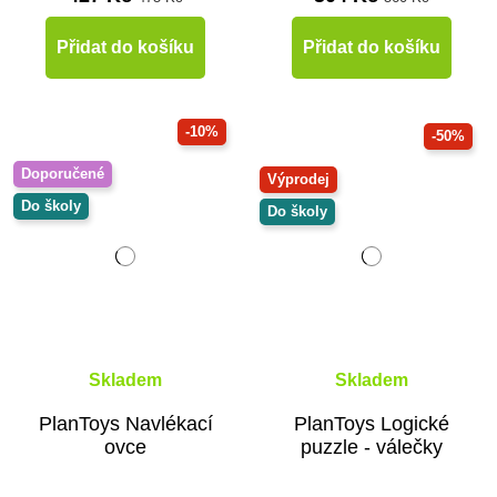
Přidat do košíku
Přidat do košíku
-10%
-50%
Doporučené
Výprodej
Do školy
Do školy
Skladem
Skladem
PlanToys Navlékací
PlanToys Logické
ovce
puzzle - válečky