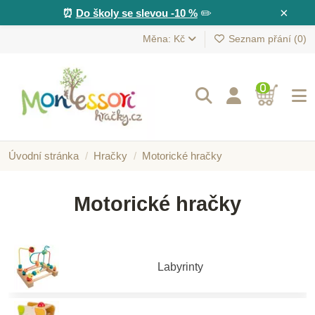
×
⏰
Do školy se slevou -10 %
✏️
Měna: Kč
Seznam přání (
0
)
0
Úvodní stránka
Hračky
Motorické hračky
Motorické hračky
Labyrinty