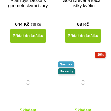
PlanToys Deska s
Goki Dřevěná káča -
geometrickými tvary
lístky květin
644 Kč
68 Kč
715 Kč
Přidat do košíku
Přidat do košíku
-10%
Novinka
Do školy
Skladem
Skladem