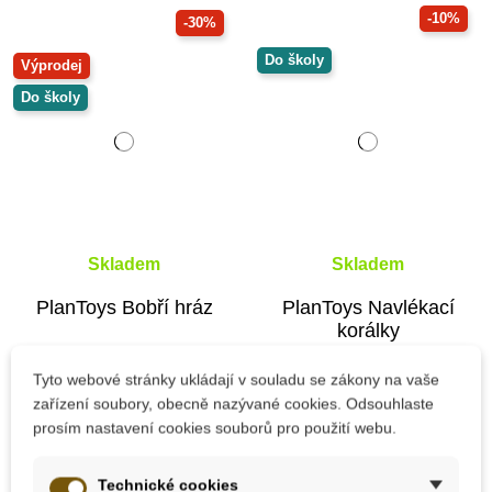
-10%
-30%
Do školy
Výprodej
Do školy
Skladem
Skladem
PlanToys Bobří hráz
PlanToys Navlékací
korálky
Tyto webové stránky ukládají v souladu se zákony na vaše
zařízení soubory, obecně nazývané cookies. Odsouhlaste
718 Kč
644 Kč
1 025 Kč
715 Kč
prosím nastavení cookies souborů pro použití webu.
Přidat do košíku
Přidat do košíku
Technické cookies