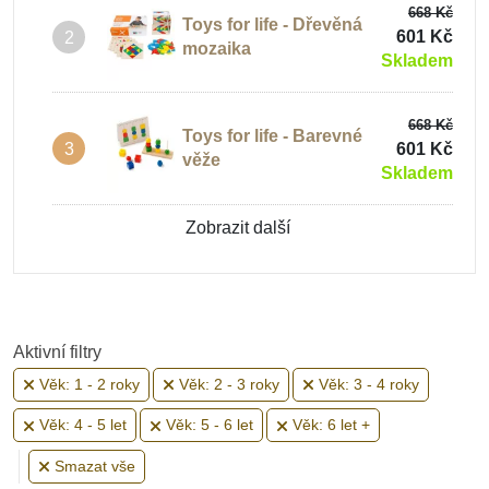
668 Kč
Toys for life - Dřevěná
601 Kč
2
Motorické hračky do 1 roku
mozaika
Skladem
668 Kč
Motorické hračky 2 roky
Toys for life - Barevné
601 Kč
3
věže
Skladem
Motorické hračky od 3 let
Zobrazit další
Dřevěné motorické hračky
Aktivní filtry
Věk: 1 - 2 roky
Věk: 2 - 3 roky
Věk: 3 - 4 roky
Věk: 4 - 5 let
Věk: 5 - 6 let
Věk: 6 let +
Smazat vše