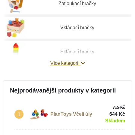
Zatloukací hračky
Vkládací hračky
Skládací hračky
Více kategorií
Provlékací hračky
Nejprodávanější produkty v kategorii
Balanční hračky
715 Kč
PlanToys Včelí úly
644 Kč
1
Skladem
Hračky na jemnou motoriku