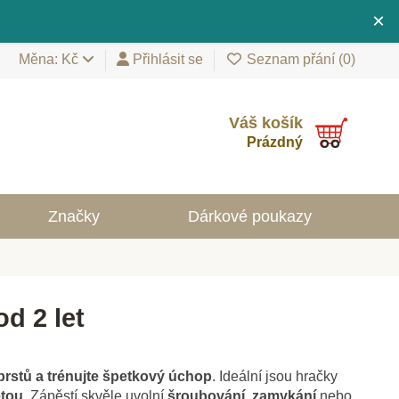
×
Měna: Kč
Přihlásit se
Seznam přání (
0
)
Váš košík
Prázdný
Značky
Dárkové poukazy
od 2 let
prstů a trénujte špetkový úchop
. Ideální jsou hračky
etou
. Zápěstí skvěle uvolní
šroubování
,
zamykání
nebo