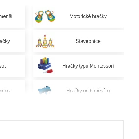
jmenší
Motorické hračky
račky
Stavebnice
vot
Hračky typu Montessori
minka
Hračky od 6 měsíců
od 2 let
Hračky pro děti od 3 let