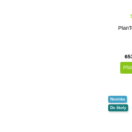
PlanT
65
Přid
Novinka
Do školy