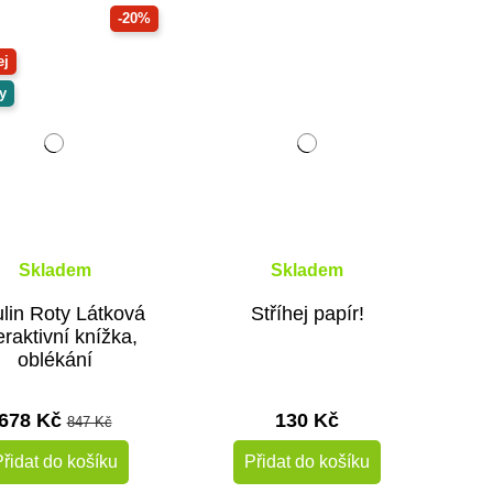
-20%
ej
y
Skladem
Skladem
lin Roty Látková
Stříhej papír!
eraktivní knížka,
oblékání
678 Kč
130 Kč
847 Kč
řidat do košíku
Přidat do košíku