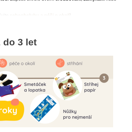
čujte
sebeobsluhu a péči o okolí
!
 do 3 let