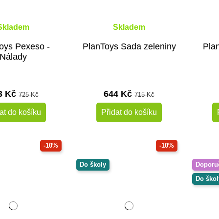
Skladem
Skladem
oys Pexeso -
PlanToys Sada zeleniny
Pla
Nálady
3 Kč
644 Kč
725 Kč
715 Kč
at do košíku
Přidat do košíku
-10%
-10%
Do školy
Doporu
Do škol