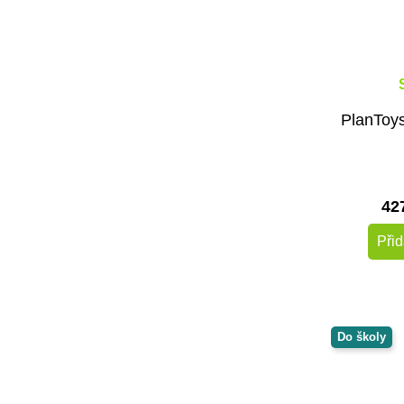
PlanToys
42
Přid
Do školy