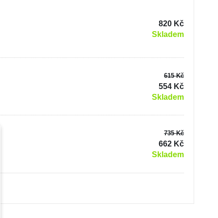
od 5 let
Hračky pro děti od 6 let
820 Kč
Skladem
615 Kč
554 Kč
Skladem
735 Kč
662 Kč
Skladem