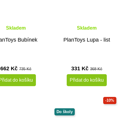
Skladem
Skladem
anToys Bubínek
PlanToys Lupa - list
662 Kč
331 Kč
735 Kč
368 Kč
Přidat do košíku
Přidat do košíku
-10%
Do školy