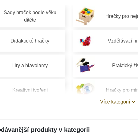
Sady hraček podle věku
Hračky pro ne
dítěte
Didaktické hračky
Vzdělávací h
Hry a hlavolamy
Praktický ži
Kreativní tvoření
Hračky pro mi
Více kategorií
Hračky pro děti 1 rok
Hračky pro děti 
dávanější produkty v kategorii