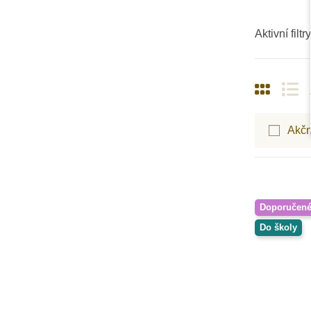
Aktivní filtry
Akčn
Doporučen
Do školy