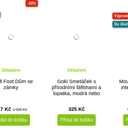
-10%
Výprod
Do škol
Skladem
Skladem
l Foot Dům se
Goki Smetáček s
Mou
zámky
přírodními štětinami a
int
lopatka, modrá nebo
červená
27 Kč
325 Kč
1 030 Kč
idat do košíku
Přidat do košíku
P