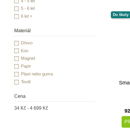
4 - 5 let
MyMoo
5 - 6 let
Nienhuis Montessori
Do školy
6 let +
Oxybul
PlanToys
Materiál
Safari Ltd.
Dřevo
Small Foot
Kov
Svojtka & CO
Magnet
Taf Toys
Papír
Toys for Life
Plast nebo guma
Viga
Textil
Smal
Cena
34 Kč - 4 699 Kč
9
Př