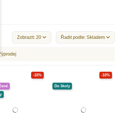
Zobrazit: 20
Řadit podle: Skladem
Výprodej
-10%
-10%
čené
Do školy
y