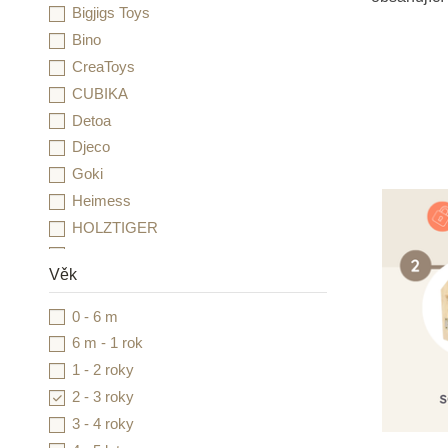
Bigjigs Toys
Bino
CreaToys
CUBIKA
Detoa
Djeco
Goki
Heimess
HOLZTIGER
INFOA
Věk
Janod
JIRI MODELS a.s.
0 - 6 m
Learning Resources
6 m - 1 rok
Little Dutch
1 - 2 roky
MontessoriHracky.cz
2 - 3 roky
Moulin Roty
3 - 4 roky
Moyo Montessori