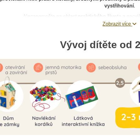
vystřihování
.
Nezapomeňte na oblast
praktického života
a nacvi
Zobrazit více
Vývoj dítěte od 2