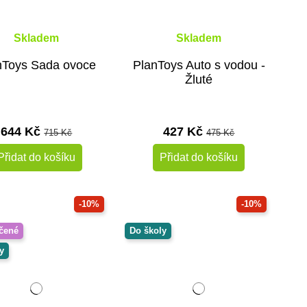
Skladem
Skladem
nToys Sada ovoce
PlanToys Auto s vodou -
Žluté
644 Kč
427 Kč
715 Kč
475 Kč
Přidat do košíku
Přidat do košíku
-10%
-10%
čené
Do školy
y