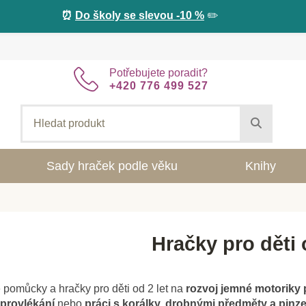
⏰
Do školy se slevou -10 %
✏️
Potřebujete poradit?
+420 776 499 527
Sady hraček podle věku
Knihy
Hračky pro děti 
e pomůcky a hračky pro děti od 2 let na
rozvoj jemné motoriky 
provlékání
nebo
práci s korálky, drobnými předměty a pinz