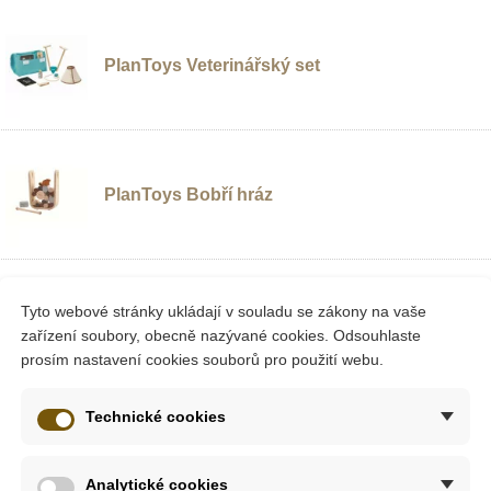
Hračky pro děti od 4 let
Hračky pro děti 
PlanToys Veterinářský set
PlanToys Bobří hráz
Tyto webové stránky ukládají v souladu se zákony na vaše
PlanToys Bubínek
zařízení soubory, obecně nazývané cookies. Odsouhlaste
Dřevěný bubínek pro děti od 18 měsíců.
prosím nastavení cookies souborů pro použití webu.
Zobrazit další
Technické cookies
Analytické cookies