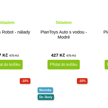
Skladem
Skladem
 Robot - nálady
PlanToys Auto s vodou -
Pl
Modré
7 Kč
427 Kč
475 Kč
475 Kč
at do košíku
Přidat do košíku
-10%
-10%
Novinka
Do školy