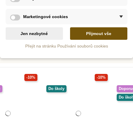
Věk: 2 - 3 roky
Marketingové cookies
Jen nezbytné
Přijmout vše
Zobrazení 1-20 z 433 položek
Přejít na stránku Používání souborů cookies
í
Doporučené
Novinka
Oceněné hračky
-10%
-10%
é
Do školy
Doporu
Do škol