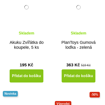
Skladem
Skladem
Akuku Zvířátka do
PlanToys Gumová
koupele, 5 ks
loďka - zelená
195 Kč
363 Kč
519 Kč
Přidat do košíku
Přidat do košíku
Novinka
-50%
Výprodej