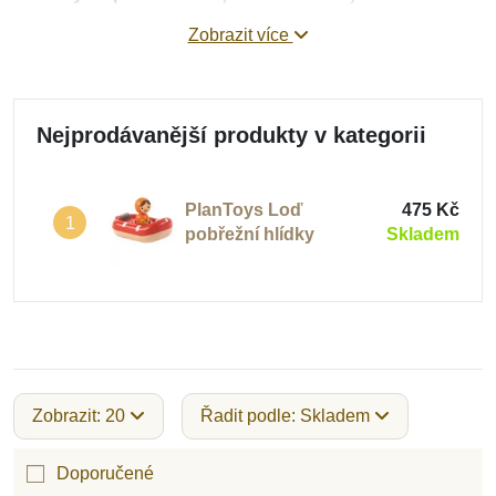
dřevěné hračky do vody od firmy Plan Toys
, která
Zobrazit více
umožnila používat hračky z přírodních materiálů i ve vodě.
Doporučujeme je vyzkoušet!
Nejprodávanější produkty v kategorii
PlanToys Loď
475 Kč
1
pobřežní hlídky
Skladem
Zobrazit: 20
Řadit podle: Skladem
Doporučené