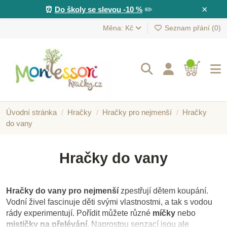
×
⏰
Do školy se slevou -10 %
✏️
Měna: Kč
Seznam přání (
0
)
Úvodní stránka
Hračky
Hračky pro nejmenší
Hračky
do vany
Hračky do vany
Hračky do vany pro nejmenší
zpestřují dětem koupání.
Vodní živel fascinuje děti svými vlastnostmi, a tak s vodou
rády experimentují. Pořídit můžete různé
míčky
nebo
mističky na přelévání
. Naprostou senzací jsou ale