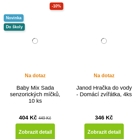
-10%
Novinka
Do školy
Na dotaz
Na dotaz
Baby Mix Sada
Janod Hračka do vody
senzorických míčků,
- Domácí zvířátka, 4ks
10 ks
404 Kč
346 Kč
449 Kč
Zobrazit detail
Zobrazit detail