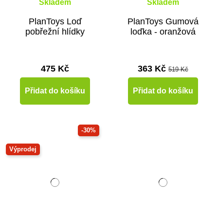
Skladem
Skladem
PlanToys Loď
PlanToys Gumová
pobřežní hlídky
loďka - oranžová
475 Kč
363 Kč
519 Kč
Přidat do košíku
Přidat do košíku
-30%
Výprodej