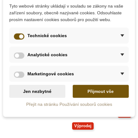
Tyto webové stránky ukládají v souladu se zákony na vaše
zařízení soubory, obecně nazývané cookies. Odsouhlaste
prosím nastavení cookies souborů pro použití webu.
Skladem
Skladem
Technické cookies
Bigjigs Toys Silikonová
Janod Hračka do vody
konvička, zelená
- Basketbalový košík s
Analytické cookies
míčky
Marketingové cookies
309 Kč
305 Kč
339 Kč
Přidat do košíku
Přidat do košíku
Jen nezbytné
Přijmout vše
Přejít na stránku Používání souborů cookies
-30%
Výprodej