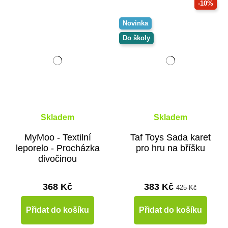
-10%
Novinka
Do školy
Skladem
Skladem
MyMoo - Textilní
Taf Toys Sada karet
leporelo - Procházka
pro hru na bříšku
divočinou
368 Kč
383 Kč
425 Kč
Přidat do košíku
Přidat do košíku