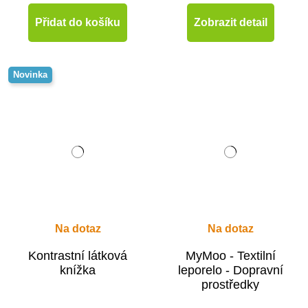
Přidat do košíku
Zobrazit detail
Novinka
Na dotaz
Na dotaz
Kontrastní látková
MyMoo - Textilní
knížka
leporelo - Dopravní
prostředky