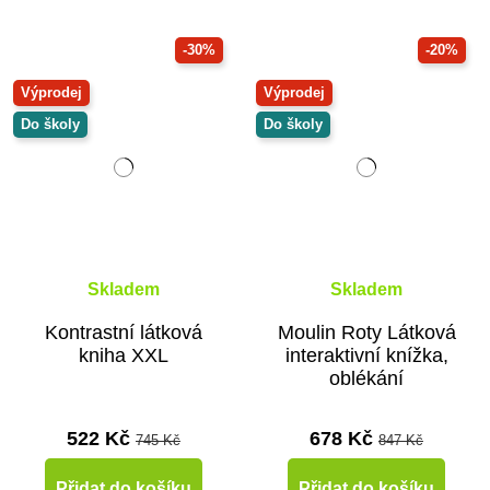
-30%
-20%
Výprodej
Výprodej
Do školy
Do školy
Skladem
Skladem
Kontrastní látková
Moulin Roty Látková
kniha XXL
interaktivní knížka,
oblékání
522 Kč
678 Kč
745 Kč
847 Kč
Přidat do košíku
Přidat do košíku