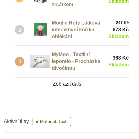
Skladem
zrcátkem
Moulin Roty Látková
847 Kč
interaktivní knížka,
678 Kč
2
oblékání
Skladem
MyMoo - Textilní
368 Kč
leporelo - Procházka
3
Skladem
divočinou
Zobrazit další
Aktivní filtry
Materiál: Textil