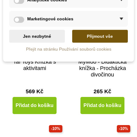
Marketingové cookies
Jen nezbytné
Přijmout vše
Přejít na stránku Používání souborů cookies
Skladem
Skladem
Taf Toys Knížka s
MyMoo - Didaktická
aktivitami
knížka - Procházka
divočinou
569 Kč
265 Kč
Přidat do košíku
Přidat do košíku
-10%
-10%