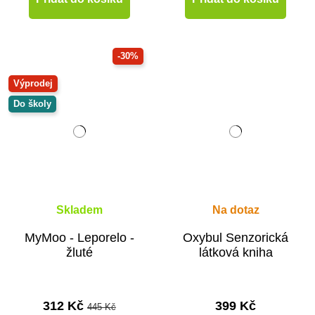
-30%
Výprodej
Do školy
Skladem
Na dotaz
MyMoo - Leporelo -
Oxybul Senzorická
žluté
látková kniha
312 Kč
399 Kč
445 Kč