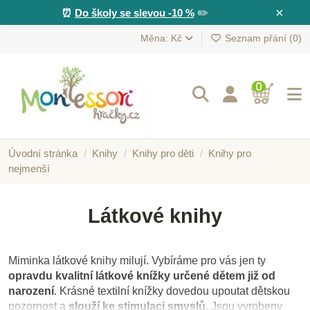
×
⏰
Do školy se slevou -10 %
✏️
Měna: Kč
Seznam přání (
0
)
0
Úvodní stránka
Knihy
Knihy pro děti
Knihy pro
nejmenší
Látkové knihy
Miminka látkové knihy milují. Vybíráme pro vás jen ty
opravdu kvalitní látkové knížky určené dětem již od
narození
. Krásné textilní knížky dovedou upoutat dětskou
pozornost a
slouží ke stimulaci smyslů
. Jsou vyrobeny