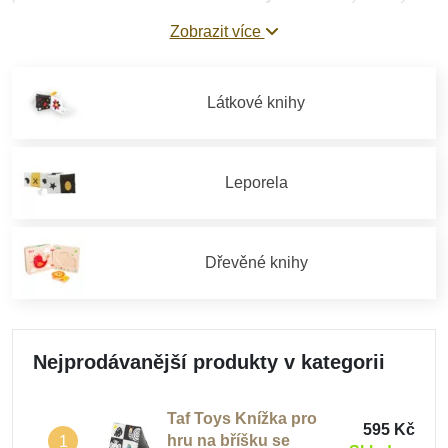
tak, aby děti lákaly prozkoumávat jejich stránky hmatem,
Zobrazit více
zrakem i sluchem. Tyto
látkové knížky jsou měkké a
bezpečné
a často děti povzbuzují k pohybu a koordinaci
rukou. Pro nejmenší děti vybírejte
černobílé kontrastní
Látkové knihy
knížky
, které slouží zároveň jako didaktická pomůcka.
Leporela
Dřevěné knihy
Nejprodávanější produkty v kategorii
Taf Toys Knížka pro
595 Kč
hru na bříšku se
1