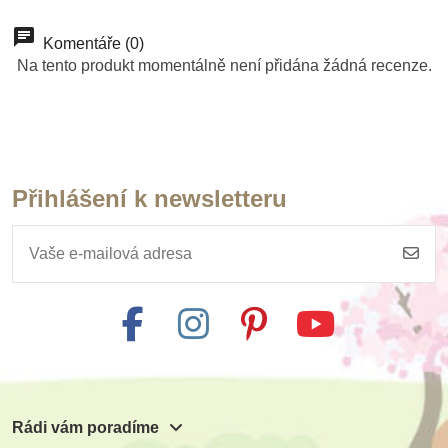
Komentáře (0)
Na tento produkt momentálně není přidána žádná recenze.
Přihlášení k newsletteru
Na dotaz
MyMoo - Didaktická
knížka - Procházka
lesem
265 Kč
Zobrazit detail
Rádi vám poradíme