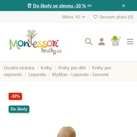
×
⏰
Do školy se slevou -10 %
✏️
Měna: Kč
Seznam přání (
0
)
Úvodní stránka
Knihy
Knihy pro děti
Knihy pro
nejmenší
Leporela
MyMoo - Leporelo - červené
-10%
Do školy