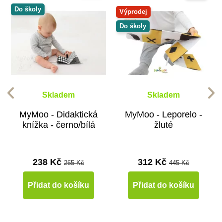
Do školy
Výprodej
Do školy
Skladem
Skladem
MyMoo - Didaktická
MyMoo - Leporelo -
knížka - černo/bílá
žluté
238 Kč
312 Kč
265 Kč
445 Kč
Přidat do košíku
Přidat do košíku