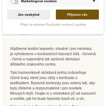
Marketingové cookies
Novinka
Novinka
Novinka
Novinka
-10%
Jen nezbytné
Přijmout vše
Do školy
Popis
Přejít na stránku Používání souborů cookies
Detaily produktu
Nádherné textilní leporelo, vhodné i pro miminka,
je vyhotoveno v kontrastních barvách bílá - červená
Skladem
Skladem
Skladem
Skladem
Skladem
Skladem
Skladem
Skladem
- černá a napomáhá tak správné stimulaci
dětského zrakového centra.
Svojtka & CO Jak to
Taf Toys Otočná
Divoká zvířata
Moje první
Baby Signs Leporelo
Já už vidím, mami!
Procházka lesem
Svojtka & CO Už
knihovnička - Slůvka
žije v Jesličkách
knížka příroda,
Moje další znaky
žádné záchvaty
Tato harmonikově skládaná kniha znázorňuje
černo-bílá
vzteku
různé tvary, které jsou vždy v kontrastu s
podkladem. Barevné kontrasty jsou voleny tak, aby
byly zřetelné a rozpoznatelné i pro nositele
469 Kč
219 Kč
229 Kč
299 Kč
197 Kč
129 Kč
279 Kč
99 Kč
219 Kč
filtrových brýlí. Hrajte si s miminkem již od narození
a uvidíte, jak ho bude leporelo bavit víc a víc.
Přidat do košíku
Přidat do košíku
Přidat do košíku
Přidat do košíku
Přidat do košíku
Přidat do košíku
Přidat do košíku
Přidat do košíku