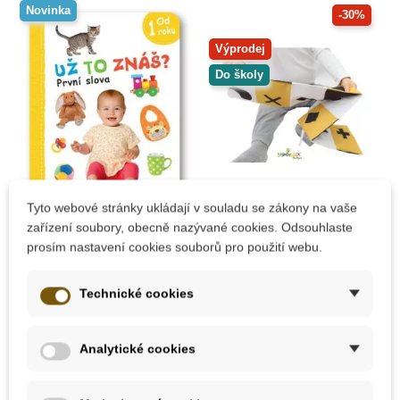
Novinka
-30%
Výprodej
Do školy
Skladem
Skladem
Tyto webové stránky ukládají v souladu se zákony na vaše
zařízení soubory, obecně nazývané cookies. Odsouhlaste
Už to znáš? První
MyMoo - Leporelo -
prosím nastavení cookies souborů pro použití webu.
slova
žluté
Technické cookies
155 Kč
312 Kč
445 Kč
Analytické cookies
Přidat do košíku
Přidat do košíku