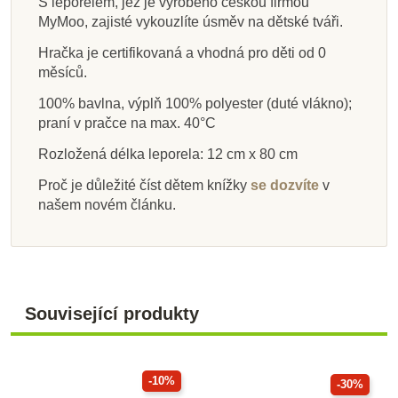
S leporelem, jež je vyrobeno českou firmou
MyMoo, zajisté vykouzlíte úsměv na dětské tváři.
Hračka je certifikovaná a vhodná pro děti od 0
měsíců.
100% bavlna, výplň 100% polyester (duté vlákno);
praní v pračce na max. 40°C
Rozložená délka leporela: 12 cm x 80 cm
Proč je důležité číst dětem knížky
se dozvíte
v
našem novém článku.
Související produkty
-10%
-30%