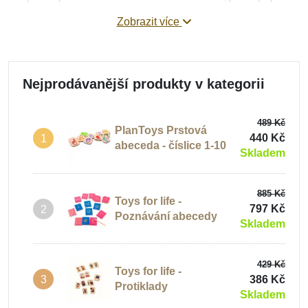
velmi snadno. Děti se naučí
poznávat, ale i psát tiskací a
Zobrazit více
psací písmena
abecedy, první slova, věty. Pro starší děti
doporučujeme
pomůcky k procvičení vyjmenovaných
slov
a
čtenářské sáčky
.
Nejprodávanější produkty v kategorii
489 Kč
PlanToys Prstová
440 Kč
1
abeceda - číslice 1-10
Skladem
885 Kč
Toys for life -
797 Kč
2
Poznávání abecedy
Skladem
429 Kč
Toys for life -
386 Kč
3
Protiklady
Skladem