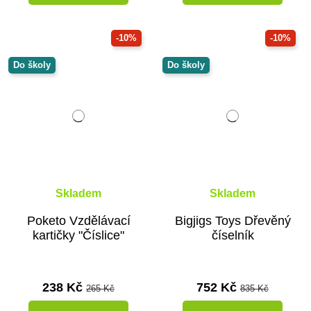
-10%
-10%
Do školy
Do školy
Skladem
Skladem
Poketo Vzdělávací
Bigjigs Toys Dřevěný
kartičky "Číslice"
číselník
238 Kč
752 Kč
265 Kč
835 Kč