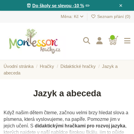
×
⏰
Do školy se slevou -10 %
✏️
Měna: Kč
Seznam přání (
0
)
Úvodní stránka
Hračky
Didaktické hračky
Jazyk a
abeceda
Jazyk a abeceda
Když našim dětem čteme, začnou velmi brzy hledat slova a
písmena, která vyslovujeme, na papíře. Pomozme jim v
jejich učení. S
didaktickými hračkami pro rozvoj jazyka
,
kterých najdete v naší nabídce širokou škálu, jim to půjde