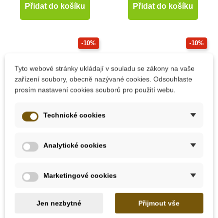
Přidat do košíku
Přidat do košíku
-10%
-10%
Oceněné hračky
Do školy
Tyto webové stránky ukládají v souladu se zákony na vaše
Do školy
zařízení soubory, obecně nazývané cookies. Odsouhlaste
prosím nastavení cookies souborů pro použití webu.
Technické cookies
Analytické cookies
Skladem
Skladem
PlanToys Braillova
Zvířata světa
Marketingové cookies
čísla 1-10
Jen nezbytné
Přijmout vše