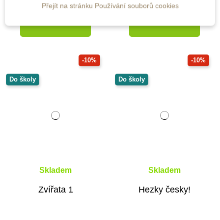
440 Kč
356 Kč
489 Kč
395 Kč
Přejít na stránku Používání souborů cookies
Přidat do košíku
Přidat do košíku
-10%
-10%
Do školy
Do školy
Skladem
Skladem
Zvířata 1
Hezky česky!