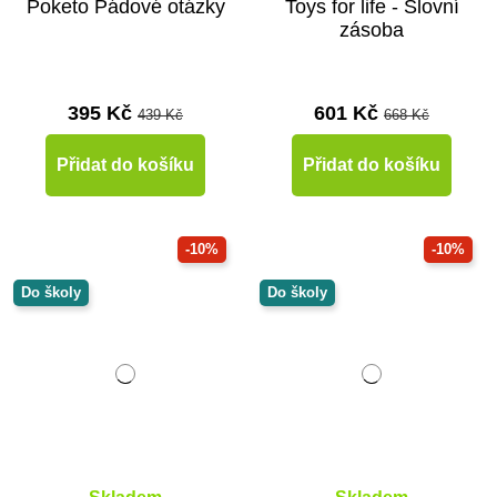
Poketo Pádové otázky
Toys for life - Slovní
zásoba
395 Kč
601 Kč
439 Kč
668 Kč
Přidat do košíku
Přidat do košíku
-10%
-10%
Do školy
Do školy