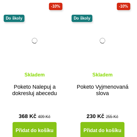
-10%
-10%
Do školy
Do školy
Skladem
Skladem
Poketo Nalepuj a
Poketo Vyjmenovaná
dokresluj abecedu
slova
368 Kč
230 Kč
409 Kč
255 Kč
Přidat do košíku
Přidat do košíku