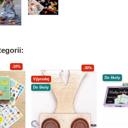
egorii:
-10%
-30%
Do školy
Výprodej
Do školy