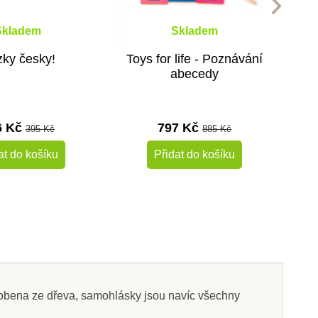
Skladem
Skladem
ky česky!
Toys for life - Poznávání
abecedy
6 Kč
797 Kč
395 Kč
885 Kč
at do košíku
Přidat do košíku
-10%
-10%
Do školy
robena ze dřeva, samohlásky jsou navíc všechny