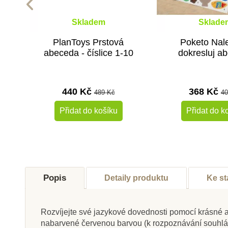
Skladem
Sklade
PlanToys Prstová
Poketo Nal
abeceda - číslice 1-10
dokresluj a
440 Kč
368 Kč
489 Kč
40
Přidat do košíku
Přidat do k
-10%
Novinka
Novinka
Popis
Detaily produktu
Ke st
Do školy
Do školy
Rozvíjejte své jazykové dovednosti pomocí krásné 
nabarvené červenou barvou (k rozpoznávání souhlá