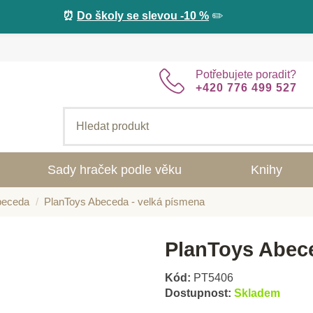
⏰
Do školy se slevou -10 %
✏️
Potřebujete poradit?
+420 776 499 527
Sady hraček podle věku
Knihy
beceda
PlanToys Abeceda - velká písmena
PlanToys Abece
Kód:
PT5406
Dostupnost:
Skladem