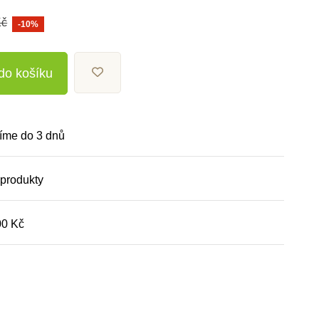
Kč
-10%
 do košíku
íme do 3 dnů
 produkty
00 Kč