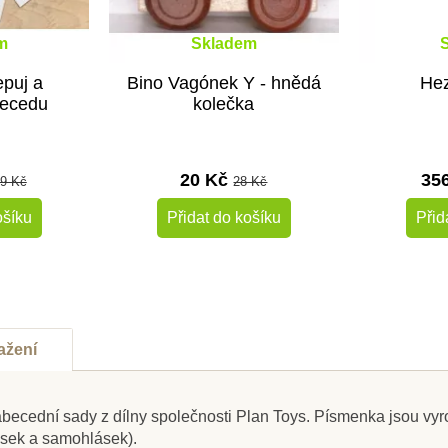
m
Skladem
epuj a
Bino Vagónek Y - hnědá
Hez
becedu
kolečka
20 Kč
35
9 Kč
28 Kč
ošíku
Přidat do košíku
Přid
-10%
-10%
Do školy
Do školy
ažení
abecední sady z dílny společnosti Plan Toys. Písmenka jsou vy
sek a samohlásek).