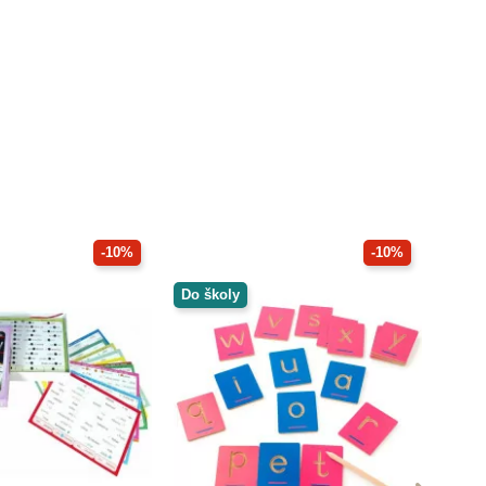
-10%
-10%
Do školy