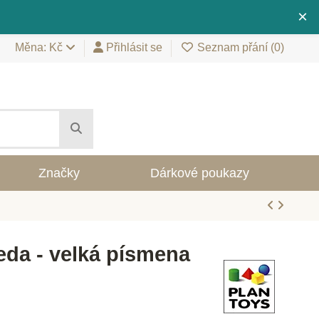
×
Měna: Kč
Přihlásit se
Seznam přání (
0
)
Značky
Dárkové poukazy
da - velká písmena