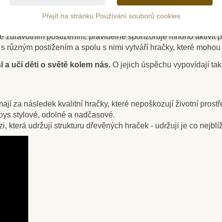
anagement životního prostředí).
Přejít na stránku Používání souborů cookies
(OHSAS 18001), což vypovídá o perfektním vztahu k zaměstnanc
 zdravotním postižením, pravidelně sponzoruje mnoho aktivit pro 
 s různým postižením a spolu s nimi vytváří hračky, které moho
 a učí děti o světě kolem nás.
O jejich úspěchu vypovídají tak
jí za následek kvalitní hračky, které nepoškozují životní prostř
ys stylové, odolné a nadčasové.
 která udržují strukturu dřevěných hraček - udržují je co nejblí