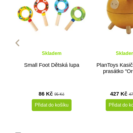
Skladem
Sklade
Small Foot Dětská lupa
PlanToys Kasičk
prasátko "Or
86 Kč
427 Kč
95 Kč
47
Přidat do košíku
Přidat do k