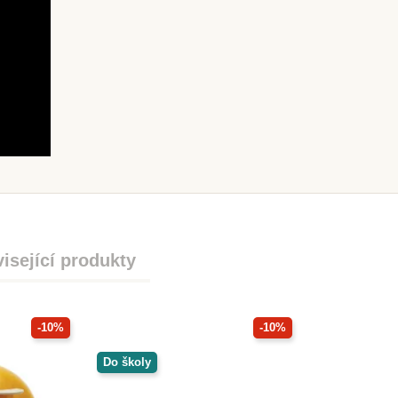
isející produkty
-10%
-10%
Do školy