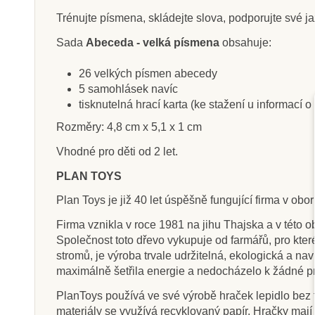
Trénujte písmena, skládejte slova, podporujte své j
Sada
Abeceda - velká písmena
obsahuje:
Skladem
Sklade
26 velkých písmen abecedy
5 samohlásek navíc
INFOA Výukové karty -
INFOA Výukové
tisknutelná hrací karta (ke stažení u informací o
Ovoce a zelenina
Říkadl
Rozměry: 4,8 cm x 5,1 x 1 cm
Vhodné pro děti od 2 let.
296 Kč
296 Kč
329 Kč
32
PLAN TOYS
Přidat do košíku
Přidat do k
Plan Toys je již 40 let úspěšně fungující firma v ob
Firma vznikla v roce 1981 na jihu Thajska a v této o
Společnost toto dřevo vykupuje od farmářů, pro kte
stromů, je výroba trvale udržitelná, ekologická a nav
maximálně šetřila energie a nedocházelo k žádné p
PlanToys používá ve své výrobě hraček lepidlo bez f
materiály se využívá recyklovaný papír. Hračky maj