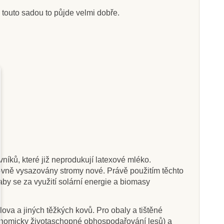
 touto sadou to půjde velmi dobře.
Skladem
Skladem
o Vzdělávací
Poketo Vyjmenovaná
čky "Číslice"
slova
8 Kč
230 Kč
265 Kč
255 Kč
at do košíku
Přidat do košíku
níků, které již neprodukují latexové mléko.
tovně vysazovány stromy nové. Právě použitím těchto
 aby se za využití solární energie a biomasy
ova a jiných těžkých kovů. Pro obaly a tištěné
ekonomicky životaschopné obhospodařování lesů) a