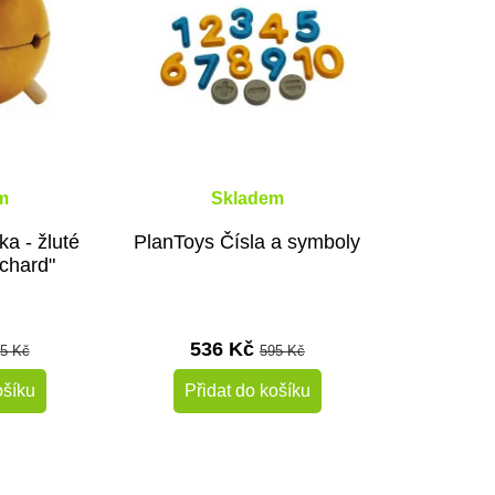
m
Skladem
a - žluté
PlanToys Čísla a symboly
chard"
536 Kč
5 Kč
595 Kč
ošíku
Přidat do košíku