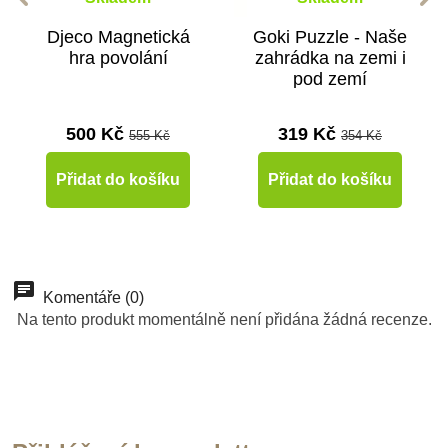
Djeco Magnetická
Goki Puzzle - Naše
hra povolání
zahrádka na zemi i
pod zemí
500 Kč
319 Kč
555 Kč
354 Kč
Přidat do košíku
Přidat do košíku
-10%
-10%
-10%
-10%
-10%
-10%
-30%
Novinka
Do školy
Do školy
Do školy
Do školy
Do školy
Komentáře (0)
Výprodej
Na tento produkt momentálně není přidána žádná recenze.
Do školy
Do školy