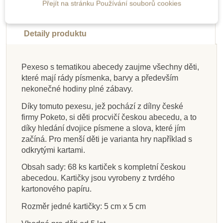
Do školy
Do školy
Do školy
Do školy
Novinka
Do školy
Do školy
Výprodej
Přejít na stránku Používání souborů cookies
Popis
Do školy
Do školy
Detaily produktu
Pexeso s tematikou abecedy zaujme všechny děti,
které mají rády písmenka, barvy a především
Na dotaz
Skladem
Skladem
Skladem
Na dotaz
Skladem
Skladem
Skladem
nekonečné hodiny plné zábavy.
Poketo Písmenožrout
Lesní svět Kvarteto -
Small Foot Balanční
Lesní svět Pexeso
4 veselé hry od Lucie
Bigjigs Toys Puzzle -
NoulyToys Puzzle -
Goki Dovednostní
Díky tomuto pexesu, jež pochází z dílny české
klasické - Na dvorku
Putování přírodou
žába
hra – Oslík
Ernestové
Protiklady
Vesmír
firmy Poketo, si děti procvičí českou abecedu, a to
díky hledání dvojice písmene a slova, které jím
začíná. Pro menší děti je varianta hry například s
odkrytými kartami.
108 Kč
664 Kč
232 Kč
95 Kč
1 813 Kč
323 Kč
275 Kč
338 Kč
105 Kč
120 Kč
738 Kč
258 Kč
359 Kč
305 Kč
375 Kč
2 590 Kč
Obsah sady: 68 ks kartiček s kompletní českou
Přidat do košíku
Přidat do košíku
Přidat do košíku
Zobrazit detail
Přidat do košíku
Přidat do košíku
Přidat do košíku
Zobrazit detail
abecedou. Kartičky jsou vyrobeny z tvrdého
kartonového papíru.
Rozměr jedné kartičky: 5 cm x 5 cm