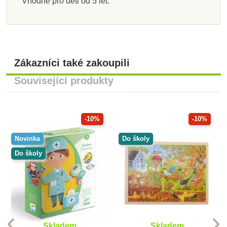
Vhodné pro děti od 5 let.
Zákazníci také zakoupili
Související produkty
-10%
-10%
Novinka
Do školy
Do školy
Skladem
Skladem