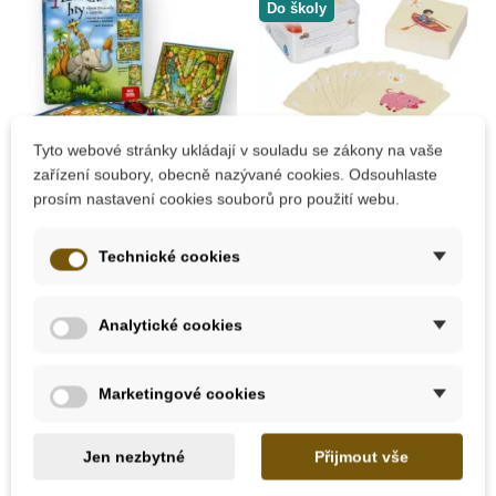
Do školy
Tyto webové stránky ukládají v souladu se zákony na vaše
Skladem
Na dotaz
zařízení soubory, obecně nazývané cookies. Odsouhlaste
prosím nastavení cookies souborů pro použití webu.
4 zvířátkové hry od
Goki Hra - Hádej
Lucie Ernestové
aktivity
Technické cookies
275 Kč
231 Kč
305 Kč
257 Kč
Analytické cookies
Přidat do košíku
Zobrazit detail
Marketingové cookies
-10%
-10%
-10%
-10%
-10%
-10%
-10%
Jen nezbytné
Přijmout vše
-30%