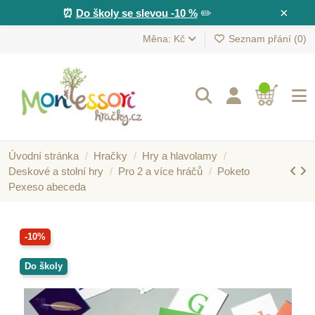
×
⏰
Do školy se slevou -10 %
✏️
Měna: Kč
Seznam přání (
0
)
Úvodní stránka
Hračky
Hry a hlavolamy
Deskové a stolní hry
Pro 2 a více hráčů
Poketo
Pexeso abeceda
-10%
Do školy