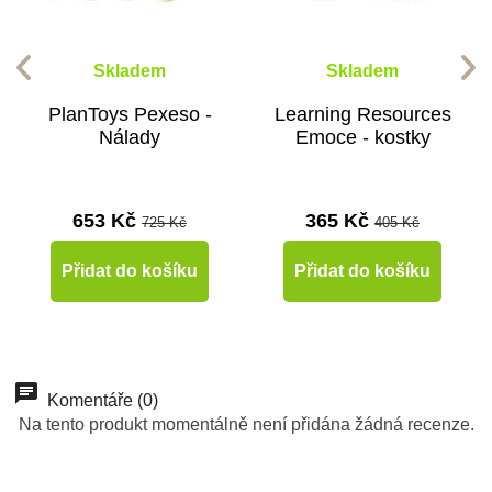
Skladem
Skladem
PlanToys Pexeso -
Learning Resources
Nálady
Emoce - kostky
653 Kč
365 Kč
725 Kč
405 Kč
Přidat do košíku
Přidat do košíku
-10%
-10%
Do školy
Do školy
Komentáře (0)
Na tento produkt momentálně není přidána žádná recenze.