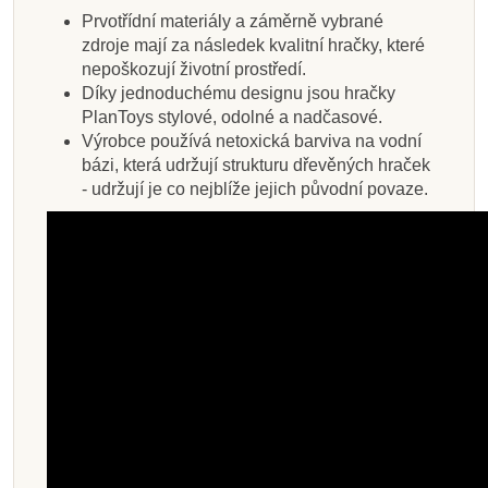
Prvotřídní materiály a záměrně vybrané
zdroje mají za následek kvalitní hračky, které
nepoškozují životní prostředí.
Díky jednoduchému designu jsou hračky
PlanToys stylové, odolné a nadčasové.
Výrobce používá netoxická barviva na vodní
bázi, která udržují strukturu dřevěných hraček
- udržují je co nejblíže jejich původní povaze.