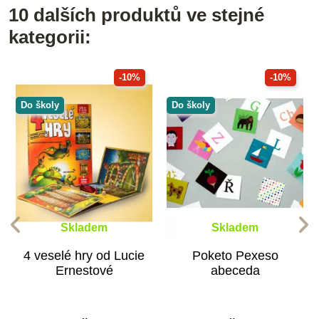
10 dalších produktů ve stejné
kategorii:
-10%
-10%
Do školy
Do školy
Skladem
Skladem
4 veselé hry od Lucie
Poketo Pexeso
Ernestové
abeceda