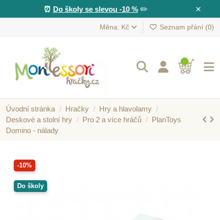
×
⏰
Do školy se slevou -10 %
✏️
Měna: Kč
Seznam přání (
0
)
Úvodní stránka
Hračky
Hry a hlavolamy
Deskové a stolní hry
Pro 2 a více hráčů
PlanToys
Domino - nálady
-10%
Do školy