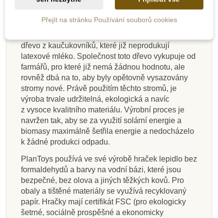
hraček.
Přejít na stránku Používání souborů cookies
Firma vznikla v roce 1981 na jihu Thajska a v této
oblasti funguje dodnes. Ve své produkci využívá
dřevo z kaučukovníků, které již neprodukují
latexové mléko. Společnost toto dřevo vykupuje od
farmářů, pro které již nemá žádnou hodnotu, ale
rovněž dbá na to, aby byly opětovně vysazovány
stromy nové. Právě použitím těchto stromů, je
výroba trvale udržitelná, ekologická a navíc
z vysoce kvalitního materiálu. Výrobní proces je
navržen tak, aby se za využití solární energie a
biomasy maximálně šetřila energie a nedocházelo
k žádné produkci odpadu.
PlanToys používá ve své výrobě hraček lepidlo bez
formaldehydů a barvy na vodní bázi, které jsou
bezpečné, bez olova a jiných těžkých kovů. Pro
obaly a tištěné materiály se využívá recyklovaný
papír. Hračky mají certifikát FSC (pro ekologicky
šetrné, sociálně prospěšné a ekonomicky