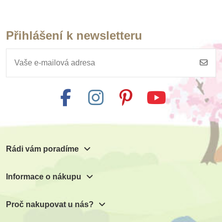
Přihlášení k newsletteru
Skladem
Skladem
Kidedu mé emoce -
Toys for life - Emoce
komunikační karty
441 Kč
385 Kč
490 Kč
428 Kč
Přidat do košíku
Přidat do košíku
Rádi vám poradíme
Informace o nákupu
Proč nakupovat u nás?