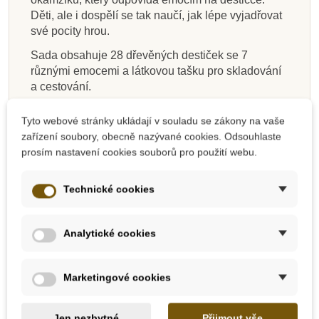
Děti, ale i dospělí se tak naučí, jak lépe vyjadřovat
1 060 Kč
261 Kč
275 Kč
231 Kč
125 Kč
374 Kč
664 Kč
323 Kč
290 Kč
305 Kč
257 Kč
1 178 Kč
139 Kč
415 Kč
738 Kč
359 Kč
své pocity hrou.
Přidat do košíku
Přidat do košíku
Přidat do košíku
Zobrazit detail
Přidat do košíku
Přidat do košíku
Zobrazit detail
Zobrazit detail
Sada obsahuje 28 dřevěných destiček se 7
různými emocemi a látkovou tašku pro skladování
a cestování.
Vyrobeno v Thajsku
udržitelným způsobem
z
Tyto webové stránky ukládají v souladu se zákony na vaše
kaučukovníku, bez chemických látek, pomocí
zařízení soubory, obecně nazývané cookies. Odsouhlaste
lepidel bez formaldehydu, organickými pigmenty a
prosím nastavení cookies souborů pro použití webu.
barvivy na vodní bázi.
Rozměry: 5,25 cm x 3 cm x 0,8 cm
Technické cookies
Vhodné pro děti od 3 let.
Objevte svět pravých
ekologických hraček
Analytické cookies
PlanToys
.
PLAN TOYS
Marketingové cookies
PlanToys je již 40 let úspěšně fungující firma
v oboru výroby vysoce kvalitních ekologických
Jen nezbytné
Přijmout vše