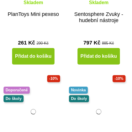
Skladem
Skladem
PlanToys Mini pexeso
Sentosphere Zvuky -
hudební nástroje
261 Kč
797 Kč
290 Kč
885 Kč
Přidat do košíku
Přidat do košíku
-10%
-10%
Doporučené
Novinka
Do školy
Do školy