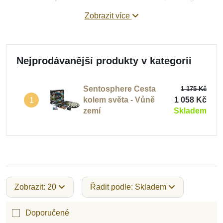
zpracované hry jako jsou pexesa, domina a lota, ale také
Zobrazit více
krásné
deskové hry
nebo
rychlé karetní hry
. Užijete si s
nimi velkou zábavu.
Nejprodávanější produkty v kategorii
Sentosphere Cesta
1 175 Kč
kolem světa - Vůně
1 058 Kč
1
zemí
Skladem
Zobrazit: 20
Řadit podle: Skladem
Doporučené