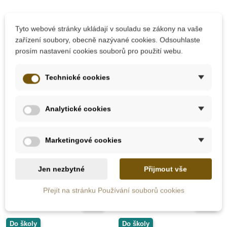
Tyto webové stránky ukládají v souladu se zákony na vaše
zařízení soubory, obecně nazývané cookies. Odsouhlaste
prosím nastavení cookies souborů pro použití webu.
Skladem
Skladem
Technické cookies
Lesní svět Pexeso
Lesní svět Kvarteto -
klasické - Lesní
Putování přírodou
Analytické cookies
zvířátka
Marketingové cookies
664 Kč
108 Kč
738 Kč
120 Kč
Přidat do košíku
Přidat do košíku
Jen nezbytné
Přijmout vše
Přejít na stránku Používání souborů cookies
-10%
-10%
Do školy
Do školy