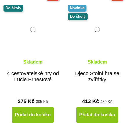
Do školy
Novinka
Do školy
Skladem
Skladem
4 cestovatelské hry od
Djeco Stolní hra se
Lucie Ernestové
zvířátky
275 Kč
413 Kč
305 Kč
459 Kč
Přidat do košíku
Přidat do košíku