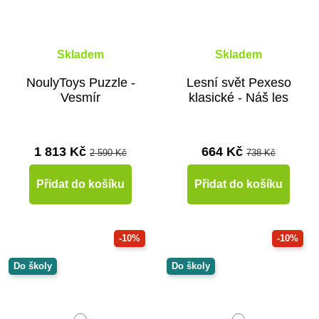
Skladem
Skladem
NoulyToys Puzzle -
Lesní svět Pexeso
Vesmír
klasické - Náš les
1 813 Kč
664 Kč
2 590 Kč
738 Kč
Přidat do košíku
Přidat do košíku
-10%
-10%
Do školy
Do školy