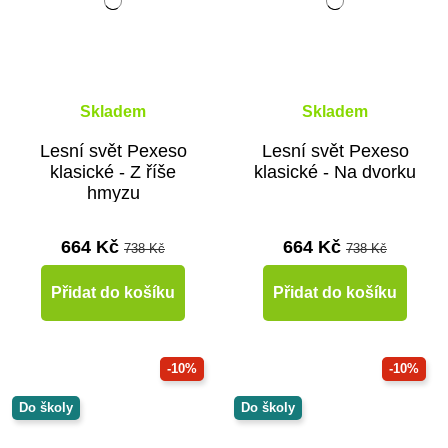
Skladem
Skladem
Lesní svět Pexeso
Lesní svět Pexeso
klasické - Z říše
klasické - Na dvorku
hmyzu
664 Kč
664 Kč
738 Kč
738 Kč
Přidat do košíku
Přidat do košíku
-10%
-10%
Do školy
Do školy