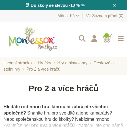
×
⏰
Do školy se slevou -10 %
✏️
Měna: Kč
Seznam přání (
0
)
Úvodní stránka
Hračky
Hry a hlavolamy
Deskové a
stolní hry
Pro 2 a více hráčů
Pro 2 a více hráčů
Hledáte rodinnou hru, kterou si zahrajete všichni
společně?
Sháníte hru pro své dítě a jeho kamarády?
Nebo společenskou hru do školky? Nabízíme mnoho
kvalitních her
pro dva a více hráčů
- tradiční, ale originálně