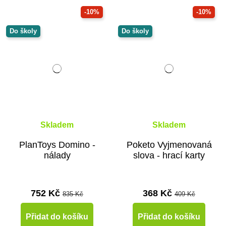
-10%
-10%
Do školy
Do školy
Skladem
Skladem
PlanToys Domino -
Poketo Vyjmenovaná
nálady
slova - hrací karty
752 Kč
368 Kč
835 Kč
409 Kč
Přidat do košíku
Přidat do košíku