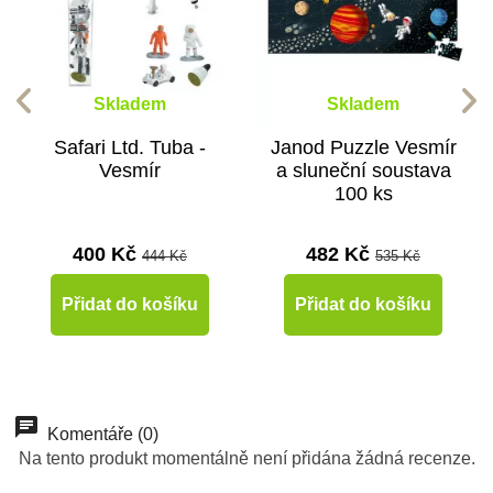
Skladem
Skladem
Safari Ltd. Tuba -
Janod Puzzle Vesmír
Vesmír
a sluneční soustava
100 ks
400 Kč
482 Kč
444 Kč
535 Kč
Přidat do košíku
Přidat do košíku
Komentáře (0)
Na tento produkt momentálně není přidána žádná recenze.