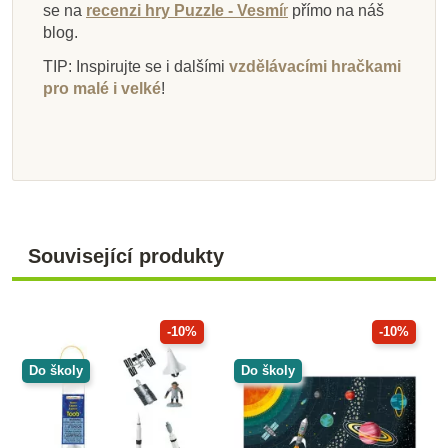
se na
recenzi hry Puzzle - Vesmí
r
přímo na náš
blog.
TIP: Inspirujte se i dalšími
vzdělávacími hračkami
pro malé i velké
!
Související produkty
-10%
-10%
Do školy
Do školy