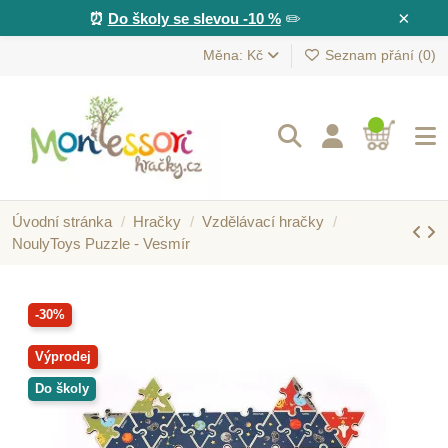
×
⏰
Do školy se slevou -10 %
✏️
Měna: Kč
Seznam přání (
0
)
Úvodní stránka
Hračky
Vzdělávací hračky
NoulyToys Puzzle - Vesmír
-30%
Výprodej
Do školy