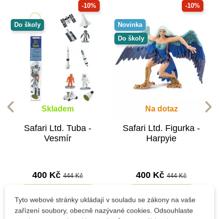
-10%
-10%
Do školy
Novinka
Do školy
Skladem
Na dotaz
Safari Ltd. Tuba -
Safari Ltd. Figurka -
Vesmír
Harpyie
400 Kč
400 Kč
444 Kč
444 Kč
Přidat do košíku
Zobrazit detail
Tyto webové stránky ukládají v souladu se zákony na vaše
zařízení soubory, obecně nazývané cookies. Odsouhlaste