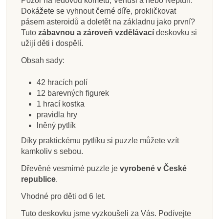
Pozor na ledovou kometu, Venuši a nebo Neptun.
Dokážete se vyhnout černé díře, prokličkovat
pásem asteroidů a doletět na základnu jako první?
Tuto
zábavnou a zároveň vzdělávací
deskovku si
užijí děti i dospělí.
Obsah sady:
42 hracích polí
12 barevných figurek
1 hrací kostka
pravidla hry
lněný pytlík
Díky praktickému pytlíku si puzzle můžete vzít
kamkoliv s sebou.
Dřevěné vesmírné puzzle je
vyrobené v České
republice
.
Vhodné pro děti od 6 let.
Tuto deskovku jsme vyzkoušeli za Vás. Podívejte