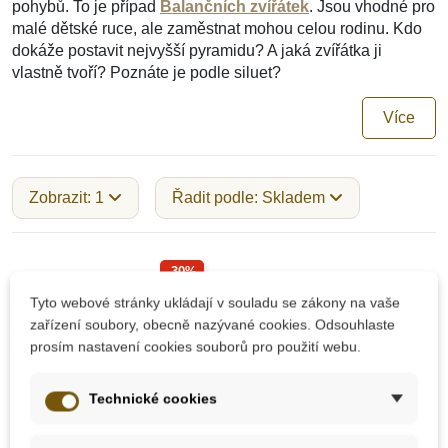
pohybů. To je případ
Balančních zvířátek
. Jsou vhodné pro
malé dětské ruce, ale zaměstnat mohou celou rodinu. Kdo
dokáže postavit nejvyšší pyramidu? A jaká zvířátka ji
vlastně tvoří? Poznáte je podle siluet?
Více
Zobrazit: 1
Řadit podle: Skladem
-30%
Tyto webové stránky ukládají v souladu se zákony na vaše
Výprodej
zařízení soubory, obecně nazývané cookies. Odsouhlaste
Do školy
prosím nastavení cookies souborů pro použití webu.
Technické cookies