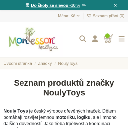
×
⏰
Do školy se slevou -10 %
✏️
Měna: Kč
Seznam přání (
0
)
Úvodní stránka
Značky
NoulyToys
Seznam produktů značky
NoulyToys
Nouly Toys
je český výrobce dřevěných hraček. Dětem
pomáhají rozvíjet jemnou
motoriku
,
logiku
, ale i mnoho
dalších dovedností. Jako třeba trpělivost a koordinaci