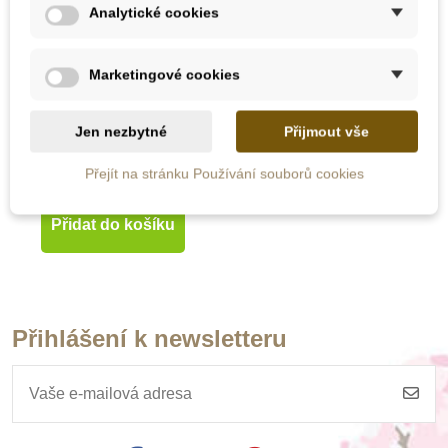
Analytické cookies
Skladem
Marketingové cookies
NoulyToys Puzzle -
Vesmír
Jen nezbytné
Přijmout vše
Přejít na stránku Používání souborů cookies
1 813 Kč
2 590 Kč
Přidat do košíku
Přihlášení k newsletteru