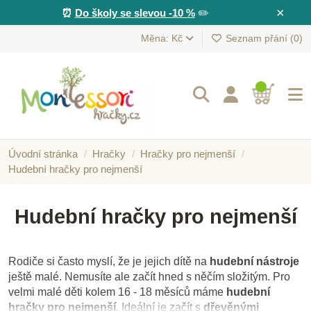
×
⏰
Do školy se slevou -10 %
✏️
Měna: Kč
Seznam přání (
0
)
Úvodní stránka
Hračky
Hračky pro nejmenší
Hudební hračky pro nejmenší
Hudební hračky pro nejmenší
Rodiče si často myslí, že je jejich dítě na
hudební nástroje
ještě malé. Nemusíte ale začít hned s něčím složitým. Pro
velmi malé děti kolem 16 - 18 měsíců máme
hudební
hračky pro nejmenší
. Ideální je začít s
dřevěnými