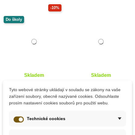
-10%
Do školy
Skladem
Skladem
PlanToys Rytmický
PlanToys Tahací
Tyto webové stránky ukládají v souladu se zákony na vaše
bubínek
medvěd s xylofonem
zařízení soubory, obecně nazývané cookies. Odsouhlaste
prosím nastavení cookies souborů pro použití webu.
972 Kč
1 415 Kč
1 080 Kč
Technické cookies
Přidat do košíku
Přidat do košíku