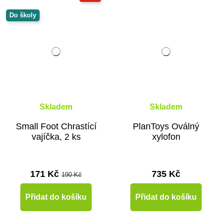
Do školy
Skladem
Skladem
Small Foot Chrastící
PlanToys Oválný
vajíčka, 2 ks
xylofon
171 Kč
735 Kč
190 Kč
Přidat do košíku
Přidat do košíku