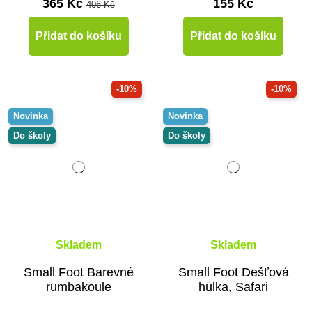
365 Kč
155 Kč
406 Kč
Přidat do košíku
Přidat do košíku
-10%
-10%
Novinka
Novinka
Do školy
Do školy
Skladem
Skladem
Small Foot Barevné
Small Foot Dešťová
rumbakoule
hůlka, Safari