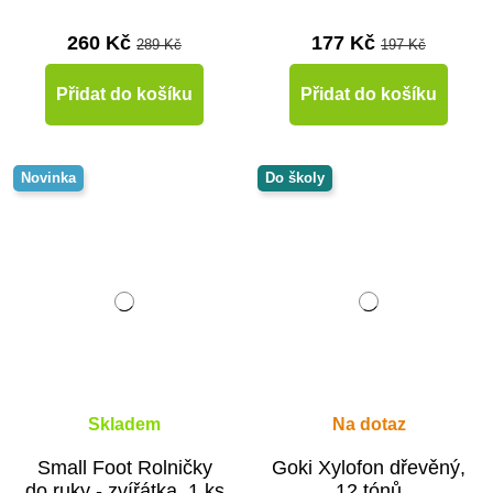
260 Kč
177 Kč
289 Kč
197 Kč
Přidat do košíku
Přidat do košíku
Novinka
Do školy
Skladem
Na dotaz
Small Foot Rolničky
Goki Xylofon dřevěný,
do ruky - zvířátka, 1 ks
12 tónů