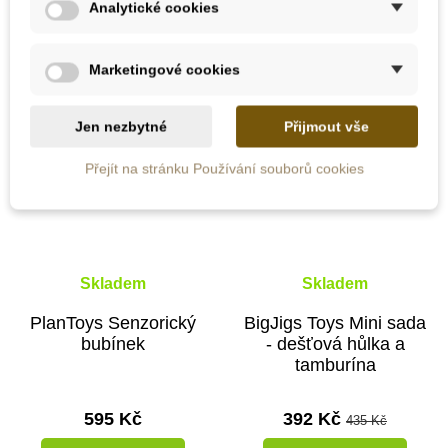
Analytické cookies
Novinka
-10%
Marketingové cookies
Do školy
Novinka
Jen nezbytné
Přijmout vše
Do školy
Přejít na stránku Používání souborů cookies
Skladem
Skladem
PlanToys Senzorický
BigJigs Toys Mini sada
bubínek
- dešťová hůlka a
tamburína
595 Kč
392 Kč
435 Kč