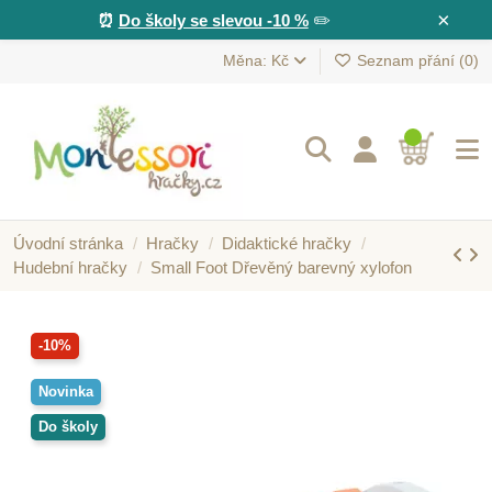
×
⏰
Do školy se slevou -10 %
✏️
Měna: Kč
Seznam přání (
0
)
Úvodní stránka
Hračky
Didaktické hračky
Hudební hračky
Small Foot Dřevěný barevný xylofon
-10%
Novinka
Do školy