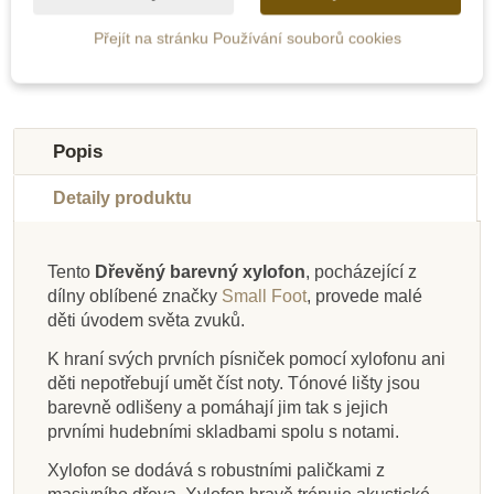
Přejít na stránku Používání souborů cookies
-10%
-10%
-10%
-10%
-10%
-10%
-10%
-10%
Do školy
Do školy
Novinka
Do školy
Novinka
Do školy
Novinka
Novinka
Popis
Do školy
Do školy
Do školy
Do školy
Detaily produktu
Tento
Dřevěný barevný xylofon
, pocházející z
dílny oblíbené značky
Small Foot
, provede malé
Skladem
Skladem
Skladem
Skladem
Na dotaz
Na dotaz
Skladem
Skladem
děti úvodem světa zvuků.
Small Foot Chrastící
Small Foot Hudební
PlanToys Rytmický
Goki Zvonky
Small Foot Zvonkový
Goki Tamburína mini
PlanToys Dešťová
Goki Rolničky na
K hraní svých prvních písniček pomocí xylofonu ani
barevná dřívka
vajíčka, 2 ks
bubínek
hudební kolotoč
hůlka
ruku
děti nepotřebují umět číst noty.
Tónové lišty jsou
barevně odlišeny a pomáhají jim tak s jejich
prvními hudebními skladbami spolu s notami.
1 284 Kč
972 Kč
171 Kč
95 Kč
212 Kč
440 Kč
144 Kč
644 Kč
1 080 Kč
105 Kč
190 Kč
1 427 Kč
235 Kč
489 Kč
160 Kč
716 Kč
Xylofon se dodává s robustními paličkami z