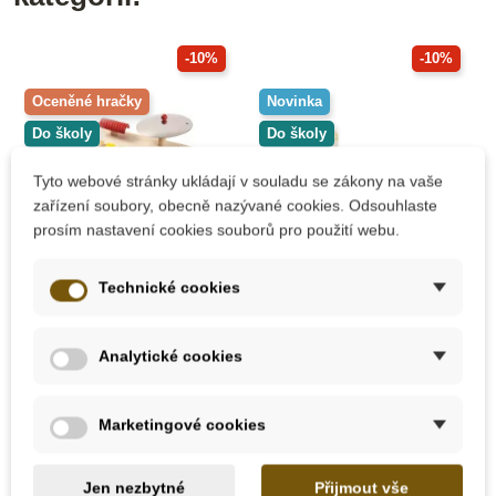
-10%
-10%
Oceněné hračky
Novinka
Do školy
Do školy
Tyto webové stránky ukládají v souladu se zákony na vaše
zařízení soubory, obecně nazývané cookies. Odsouhlaste
prosím nastavení cookies souborů pro použití webu.
Technické cookies
Na dotaz
Skladem
PlanToys Hudební
BigJigs Toys Mini
Analytické cookies
sada
sada - dešťová hůlka
a tamburína
Marketingové cookies
1 148 Kč
392 Kč
1 275 Kč
435 Kč
Jen nezbytné
Přijmout vše
Zobrazit detail
Přidat do košíku