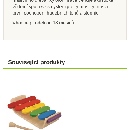
masivního dřeva. Xylofon hravě trénuje akustické
Přidat do košíku
Přidat do košíku
Přidat do košíku
Přidat do košíku
Přidat do košíku
Přidat do košíku
Zobrazit detail
Zobrazit detail
vědomí spolu se smyslem pro rytmus, rytmus a
první pochopení hudebních tónů a stupnic.
Vhodné pr oděti od 18 měsíců.
Související produkty