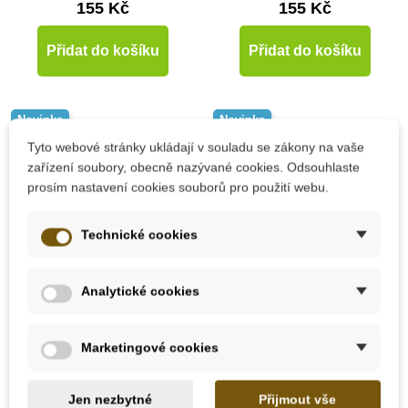
155 Kč
155 Kč
Přidat do košíku
Přidat do košíku
Novinka
Novinka
Tyto webové stránky ukládají v souladu se zákony na vaše
zařízení soubory, obecně nazývané cookies. Odsouhlaste
prosím nastavení cookies souborů pro použití webu.
Technické cookies
Analytické cookies
Skladem
Skladem
Marketingové cookies
Taf Toys Knížka pro
Taf Toys Knížka pro
nejmenší, Severní pól
hru na bříšku, Savana
Jen nezbytné
Přijmout vše