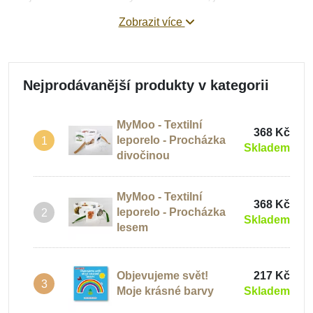
leporela textová
- s krátkými příběhy nebo říkankami.
Zobrazit více
Leporela pomáhají dětem poznávat svět kolem nás,
zdokonalují jejich slovní zásobu a mnohá mají také
edukativní charakter.
Hravou formou učí děti poznávat
tvary, barvy, nebo čísla.
Nejprodávanější produkty v kategorii
MyMoo - Textilní
368 Kč
leporelo - Procházka
1
Skladem
divočinou
MyMoo - Textilní
368 Kč
leporelo - Procházka
2
Skladem
lesem
Objevujeme svět!
217 Kč
3
Moje krásné barvy
Skladem