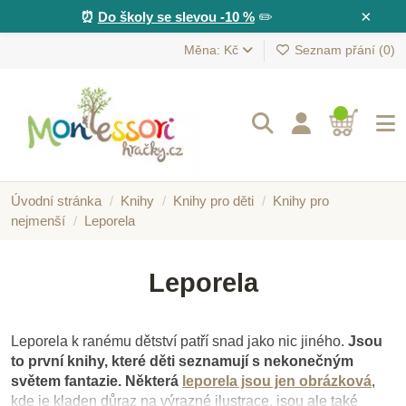
×
⏰
Do školy se slevou -10 %
✏️
Měna: Kč
Seznam přání (
0
)
Úvodní stránka
Knihy
Knihy pro děti
Knihy pro
nejmenší
Leporela
Leporela
Leporela k ranému dětství patří snad jako nic jiného.
Jsou
to první knihy, které děti seznamují s nekonečným
světem fantazie.
Některá
leporela jsou jen obrázková
,
kde je kladen důraz na výrazné ilustrace, jsou ale také