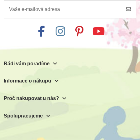
INFOA Moje první
INFOA Moje první
kniha - Zvířata
kniha - Farma
165 Kč
165 Kč
Přidat do košíku
Přidat do košíku
Rádi vám poradíme
Informace o nákupu
Proč nakupovat u nás?
Spolupracujeme