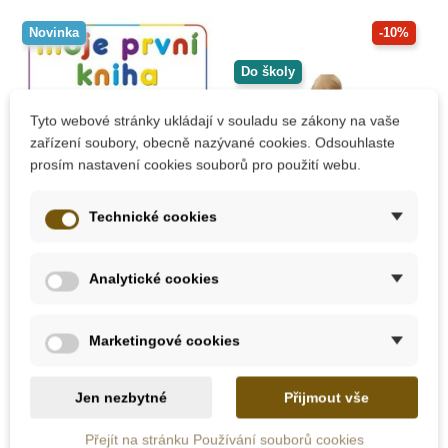
Novinka
-10%
Do školy
Tyto webové stránky ukládají v souladu se zákony na vaše
zařízení soubory, obecně nazývané cookies. Odsouhlaste
prosím nastavení cookies souborů pro použití webu.
Technické cookies
Skladem
Skladem
Analytické cookies
INFOA Moje první
MyMoo - Leporelo -
kniha - Barvy
červené
Marketingové cookies
165 Kč
331 Kč
368 Kč
Jen nezbytné
Přijmout vše
Přidat do košíku
Přidat do košíku
Přejít na stránku Používání souborů cookies