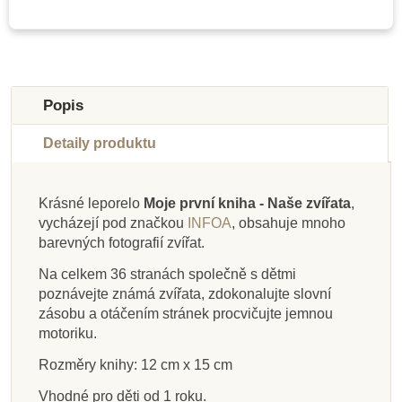
Novinka
Novinka
Novinka
Novinka
Novinka
Novinka
Popis
Detaily produktu
Krásné leporelo
Moje první kniha - Naše zvířata
,
vycházejí pod značkou
INFOA
, obsahuje mnoho
Na dotaz
Skladem
Skladem
Skladem
Skladem
Skladem
Skladem
Skladem
barevných fotografií zvířat.
Taf Toys Knížka pro
Už to znáš? Tvoje
INFOA Moje první
MyMoo - Textilní
Baby Signs Leporelo
Taf Toys Knížka pro
Už to znáš? První
MyMoo - Textilní
Na celkem 36 stranách společně s dětmi
leporelo - kontrastní
nejmenší, Savana
kniha - Slova
tělo
leporelo - Procházka
nejmenší zahrada
Znakujeme v Zoo
slova
poznávejte známá zvířata, zdokonalujte slovní
lesem
zásobu a otáčením stránek procvičujte jemnou
motoriku.
165 Kč
368 Kč
155 Kč
425 Kč
155 Kč
155 Kč
368 Kč
429 Kč
Rozměry knihy: 12 cm x 15 cm
Vhodné pro děti od 1 roku.
Přidat do košíku
Přidat do košíku
Přidat do košíku
Zobrazit detail
Přidat do košíku
Přidat do košíku
Přidat do košíku
Přidat do košíku