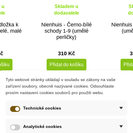
 u
Skladem u
S
le
dodavatele
do
dložka k
Nienhuis - Černo-bílé
Nienhuis 
elé, malé
schody 1-9 (umělé
(umě
perličky)
Kč
310 Kč
3
ošíku
Přidat do košíku
Přid
Tyto webové stránky ukládají v souladu se zákony na vaše
zařízení soubory, obecně nazývané cookies. Odsouhlaste
prosím nastavení cookies souborů pro použití webu.
Technické cookies
Analytické cookies
5 - 6 let