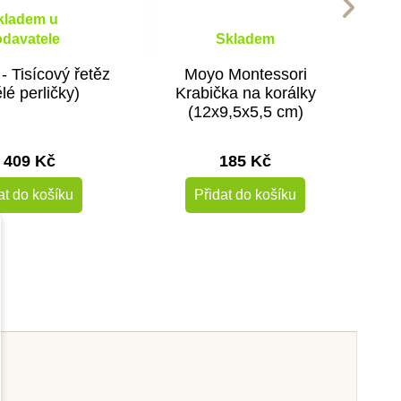
kladem u
davatele
Skladem
- Tisícový řetěz
Moyo Montessori
lé perličky)
Krabička na korálky
(12x9,5x5,5 cm)
 409 Kč
185 Kč
at do košíku
Přidat do košíku