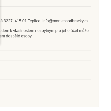
kladem u
Skladem u
ská 3227, 415 01 Teplice, info@montessorihracky.cz
davatele
dodavatele
hledem k vlastnostem nezbytným pro jeho účel může
s - Kartičky ke
Nienhuis - Tisícový řetěz
em dospělé osoby.
sčítání
(skleněné perličky)
455 Kč
6 220 Kč
at do košíku
Přidat do košíku