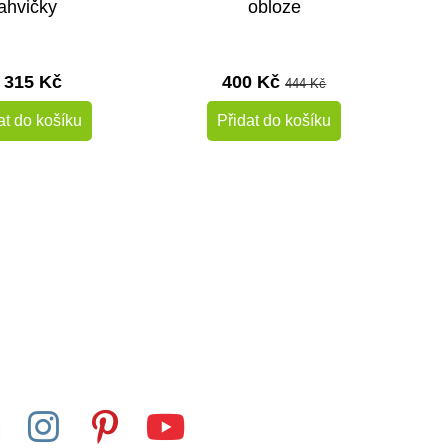
lahvičky
obloze
 315 Kč
400 Kč
444 Kč
at do košíku
Přidat do košíku
Skladem
Skladem