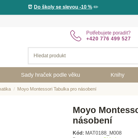
⏰
Do školy se slevou -10 %
✏️
Potřebujete poradit?
+420 776 499 527
Sady hraček podle věku
Knihy
atika
Moyo Montessori Tabulka pro násobení
Moyo Montesso
násobení
Kód:
MAT0188_M008