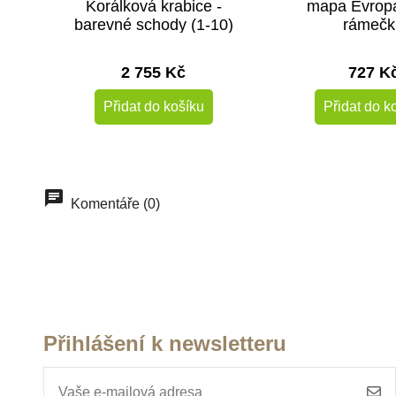
Korálková krabice -
mapa Evropa
barevné schody (1-10)
rámečk
2 755 Kč
727 K
Přidat do košíku
Přidat do k
Doporučené
Komentáře (0)
Přihlášení k newsletteru
Skladem
Sklade