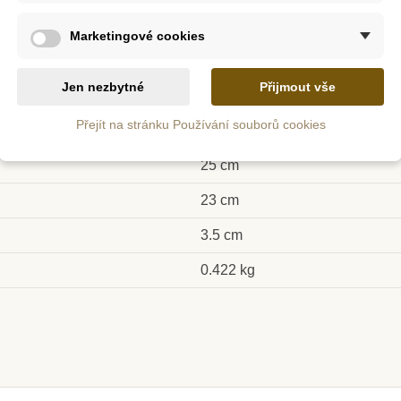
6 let +
Marketingové cookies
Dřevo
 u
Skladem u
S
Montessori hračky, s.r.o., Praž
Jen nezbytné
Přijmout vše
le
dodavatele
do
Toto je vzdělávací produkt, vz
Barevné
Nienhuis - Podstavec na
Nienhui
Přejít na stránku Používání souborů cookies
být používán pouze pod dohled
(umělé
zlomky
y)
25 cm
23 cm
Kč
2 155 Kč
3.5 cm
ošíku
Přidat do košíku
Přid
0.422 kg