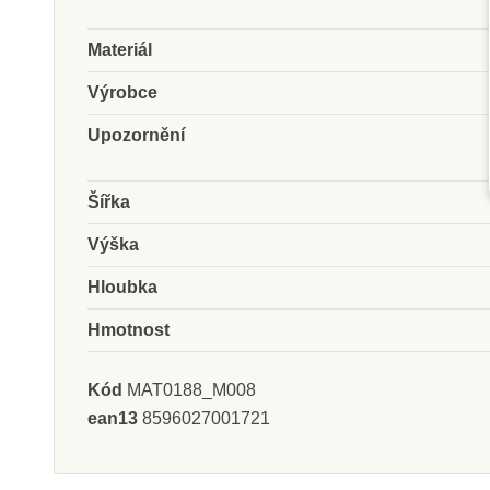
Materiál
Skladem u
Skladem
Výrobce
dodavatele
dodavate
Upozornění
Nienhuis - Černo-bílé
Nienhuis - 
schody 1-9 (skleněné
schody 1-9 
perličky)
perličk
Šířka
Výška
387 Kč
2 016 
Hloubka
Přidat do košíku
Přidat do k
Hmotnost
Kód
MAT0188_M008
ean13
8596027001721