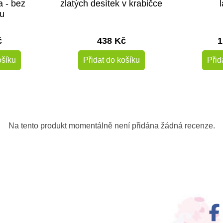
 - bez
zlatých desítek v krabičce
u
č
438 Kč
1
ošíku
Přidat do košíku
Přid
-10%
Do školy
Na tento produkt momentálně není přidána žádná recenze.
m
Skladem