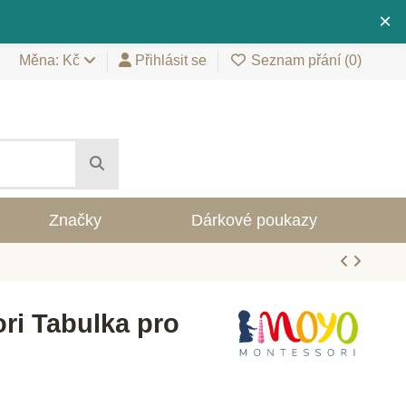
×
Měna: Kč
Přihlásit se
Seznam přání (
0
)
Značky
Dárkové poukazy
ri Tabulka pro