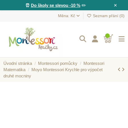
×
⏰
Do školy se slevou -10 %
✏️
Měna: Kč
Seznam přání (
0
)
Úvodní stránka
Montessori pomůcky
Montessori
Matematika
Moyo Montessori Krychle pro výpočet
druhé mocniny