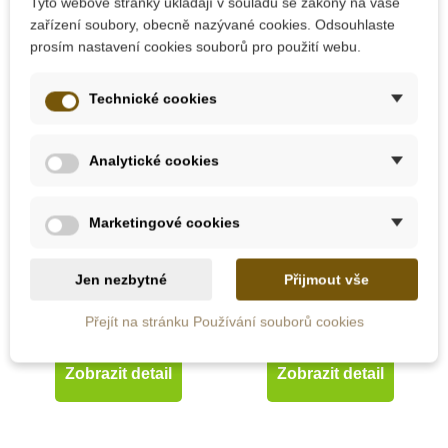
Tyto webové stránky ukládají v souladu se zákony na vaše
Do školy
zařízení soubory, obecně nazývané cookies. Odsouhlaste
prosím nastavení cookies souborů pro použití webu.
Technické cookies
Analytické cookies
Na dotaz
Na dotaz
Marketingové cookies
Moyo Montessori
Moyo Montessori
Znaky pro počítání v
Geometrická tabulka
krabičce
Jen nezbytné
Přijmout vše
Přejít na stránku Používání souborů cookies
599 Kč
689 Kč
665 Kč
Zobrazit detail
Zobrazit detail