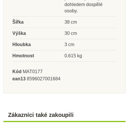
dohledem dospělé
osoby.
Šířka
38 cm
Výška
30 cm
Hloubka
3 cm
Hmotnost
0.615 kg
Kód
MAT0177
ean13
8596027001684
Zákazníci také zakoupili