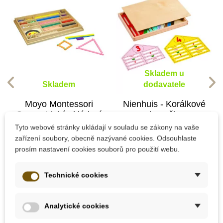
Skladem u
Skladem
dodavatele
Moyo Montessori
Nienhuis - Korálkové
Geometrický skládací
domečky
materiál
Tyto webové stránky ukládají v souladu se zákony na vaše
zařízení soubory, obecně nazývané cookies. Odsouhlaste
prosím nastavení cookies souborů pro použití webu.
2 570 Kč
2 529 Kč
Přidat do košíku
Přidat do košíku
Technické cookies
Analytické cookies