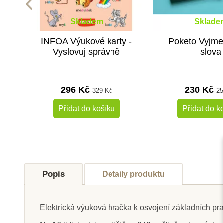
Skladem
Sklade
INFOA Výukové karty -
Poketo Vyjm
Vyslovuj správně
slova
296 Kč
230 Kč
329 Kč
25
Přidat do košíku
Přidat do k
-10%
Oceněné hračky
Do školy
Popis
Detaily produktu
Do školy
Elektrická výuková hračka k osvojení základních pra