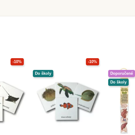
-10%
-10%
Do školy
Doporučené
Do školy