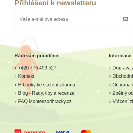
Přihlášení k newsletteru
Skladem
Sklade
Moyo Montessori
Třísložkové kart
Korálková krabice -
Austrálie (zala
barevné schody (1-10)
Rádi vám poradíme
Informace
2 755 Kč
44 Kč
49
+420 776 499 527
Doprava a
Přidat do košíku
Přidat do k
Kontakt
Obchodní
E-booky ke stažení zdarma
Ochrana 
Blog - Rady, tipy a recenze
Zpětný odb
FAQ Montessorihracky.cz
Vrácení z