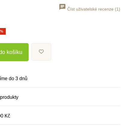
Číst uživatelské recenze (1)
0%
 do košíku
íme do 3 dnů
 produkty
00 Kč