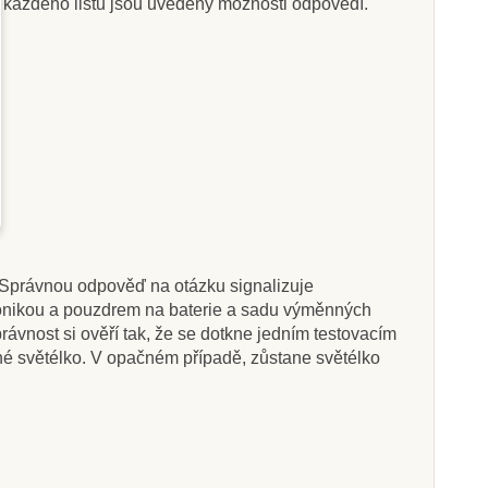
sti každého listu jsou uvedeny možnosti odpovědí.
Skladem
Skladem
r life - Slovní
Poketo Vzdělávací
zásoba
kartičky "Číslice"
1 Kč
238 Kč
668 Kč
265 Kč
u. Správnou odpověď na otázku signalizuje
at do košíku
Přidat do košíku
tronikou a pouzdrem na baterie a sadu výměnných
rávnost si ověří tak, že se dotkne jedním testovacím
né světélko. V opačném případě, zůstane světélko