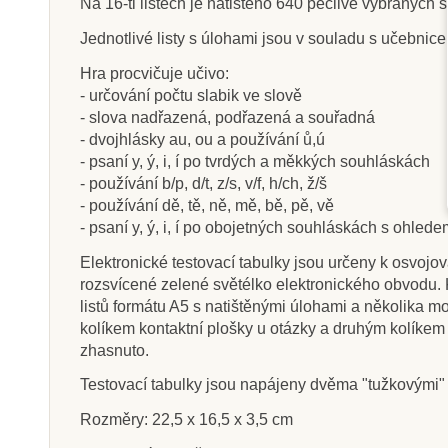
Na 16-ti listech je natištěno 640 pečlivě vybraných 
Jednotlivé listy s úlohami jsou v souladu s učebnicem
Hra procvičuje učivo:
- určování počtu slabik ve slově
Skladem
Sklade
- slova nadřazená, podřazená a souřadná
PlanToys Braillova čísla
JIRI MODELS M
- dvojhlásky au, ou a používání ů,ú
1-10
úkoly - Písmen
- psaní y, ý, i, í po tvrdých a měkkých souhláskách
- používání b/p, d/t, z/s, v/f, h/ch, ž/š
- používání dě, tě, ně, mě, bě, pě, vě
- psaní y, ý, i, í po obojetných souhláskách s ohle
440 Kč
134 Kč
489 Kč
14
Elektronické testovací tabulky jsou určeny k osvojo
Přidat do košíku
Přidat do k
rozsvícené zelené světélko elektronického obvodu. 
listů formátu A5 s natištěnými úlohami a několika mo
kolíkem kontaktní plošky u otázky a druhým kolíkem
zhasnuto.
Testovací tabulky jsou napájeny dvěma "tužkovými" 
Rozměry: 22,5 x 16,5 x 3,5 cm