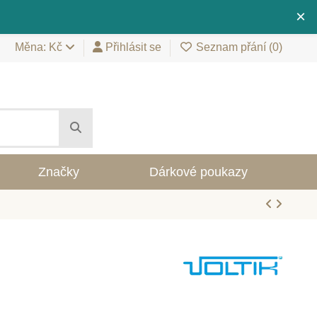
×
Měna: Kč
Přihlásit se
Seznam přání (
0
)
Značky
Dárkové poukazy