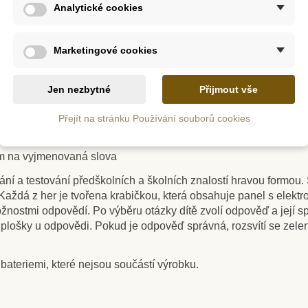
slov, do kterých děti doplňují chybějící písmenka. Ve spodní čá
Analytické cookies
i pro 1. až 3. třídu základní školy.
Marketingové cookies
m
Skladem
Jen nezbytné
Přijmout vše
oje první
Bigjigs Toys Dřevěný
Toys fo
ka A - Z
číselník
Přejít na stránku Používání souborů cookies
dem na vyjmenovaná slova
752 Kč
60
9 Kč
835 Kč
vání a testování předškolních a školních znalostí hravou formo
ošíku
Přidat do košíku
Přid
Každá z her je tvořena krabičkou, která obsahuje panel s elek
žnostmi odpovědí. Po výběru otázky dítě zvolí odpověď a její sp
 plošky u odpovědi. Pokud je odpověď správná, rozsvítí se zele
bateriemi, které nejsou součástí výrobku.