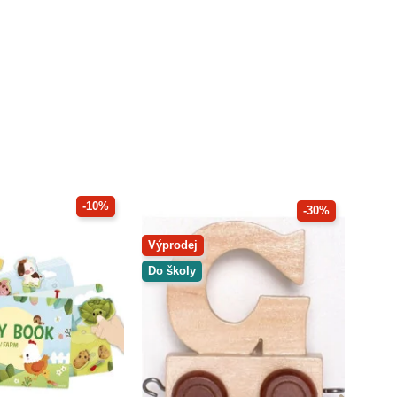
-10%
-30%
Výprodej
Do školy