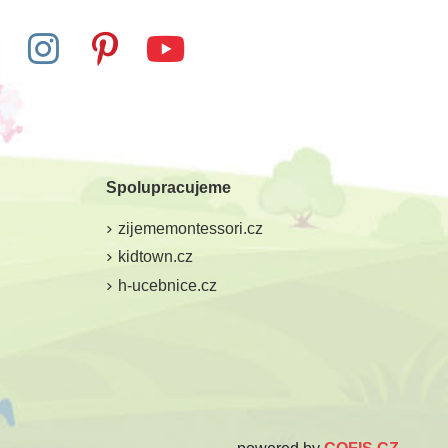
Skladem
Skladem
 - Určování času
Poketo Domino abeceda
Spolupracujeme
 580 Kč
168 Kč
187 Kč
zijememontessori.cz
at do košíku
Přidat do košíku
kidtown.cz
h-ucebnice.cz