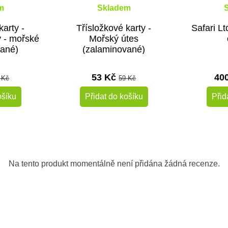
m
Skladem
karty -
Třísložkové karty -
Safari Lt
 - mořské
Mořský útes
vané)
(zalaminované)
53 Kč
40
 Kč
59 Kč
ošíku
Přidat do košíku
Přid
-10%
-10%
Do školy
Na tento produkt momentálně není přidána žádná recenze.