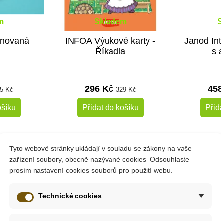
m
Skladem
enovaná
INFOA Výukové karty -
Janod Int
Říkadla
s 
296 Kč
45
5 Kč
329 Kč
ošíku
Přidat do košíku
Přid
-10%
-10%
Tyto webové stránky ukládají v souladu se zákony na vaše
zařízení soubory, obecně nazývané cookies. Odsouhlaste
Do školy
Do školy
prosím nastavení cookies souborů pro použití webu.
Technické cookies
videl českého pravopisu vyučovaných v 1. až 3. třídě základní 