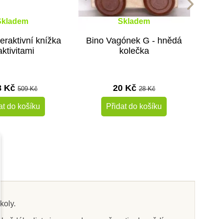
Skladem
Skladem
eraktivní knížka
Bino Vagónek G - hnědá
aktivitami
kolečka
8 Kč
20 Kč
509 Kč
28 Kč
at do košíku
Přidat do košíku
-10%
-10%
Do školy
školy.