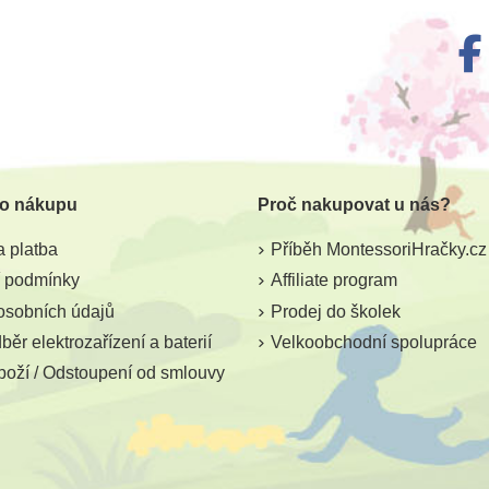
m
Skladem
y - Zvířata
Třísložkové karty - Hadi a
Nienhuis
minované)
ještěři (zalaminované)
 o nákupu
Proč nakupovat u nás?
53 Kč
4
 Kč
59 Kč
 platba
Příběh MontessoriHračky.cz
ošíku
Přidat do košíku
Přid
 podmínky
Affiliate program
osobních údajů
Prodej do školek
ěr elektrozařízení a baterií
Velkoobchodní spolupráce
boží / Odstoupení od smlouvy