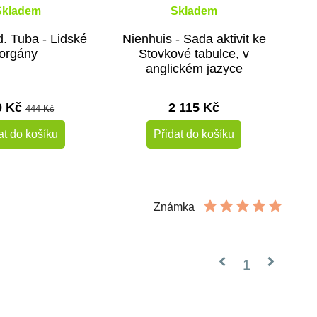
Skladem
Skladem
d. Tuba - Lidské
Nienhuis - Sada aktivit ke
orgány
Stovkové tabulce, v
anglickém jazyce
0 Kč
2 115 Kč
444 Kč
at do košíku
Přidat do košíku
-10%
Známka
Do školy
chevron_left
chevron_right
1