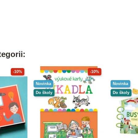
egorii:
-10%
-10%
Novinka
Novinka
Do školy
Do školy