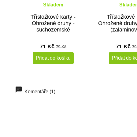
Skladem
Sklade
Třísložkové karty -
Třísložkové 
Ohrožené druhy -
Ohrožené druhy
suchozemské
(zalamino
(zalaminované)
71 Kč
71 Kč
79 Kč
79
Přidat do košíku
Přidat do k
Do školy
Komentáře (1)