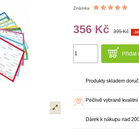
Známka
356 Kč
395 Kč
-1
Přidat
Produkty skladem doruč
Pečlivě vybrané kvalitní
Dárek k nákupu nad 20