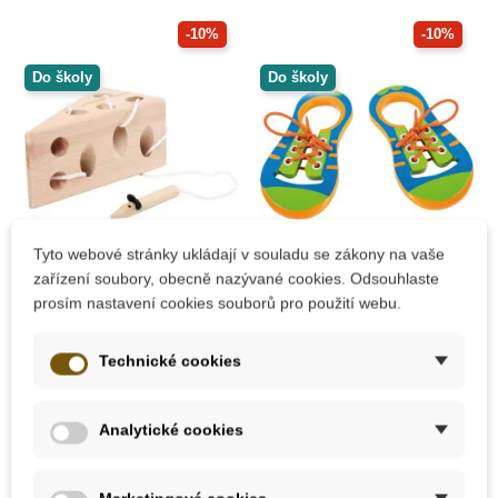
-10%
-10%
Do školy
Do školy
Tyto webové stránky ukládají v souladu se zákony na vaše
Skladem
Na dotaz
zařízení soubory, obecně nazývané cookies. Odsouhlaste
prosím nastavení cookies souborů pro použití webu.
Small Foot
Small Foot Šněrovací
Provlékadlo "Sýr a
boty
myš"
Technické cookies
140 Kč
364 Kč
155 Kč
404 Kč
Analytické cookies
Přidat do košíku
Zobrazit detail