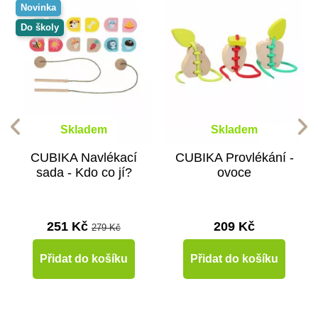
Novinka
Do školy
Skladem
Skladem
CUBIKA Navlékací
CUBIKA Provlékání -
sada - Kdo co jí?
ovoce
251 Kč
209 Kč
279 Kč
Přidat do košíku
Přidat do košíku
Novinka