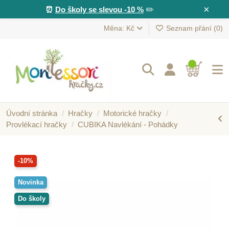
×
⏰
Do školy se slevou -10 %
✏️
Měna: Kč
Seznam přání (
0
)
Úvodní stránka
Hračky
Motorické hračky
Provlékací hračky
CUBIKA Navlékání - Pohádky
-10%
Novinka
Do školy