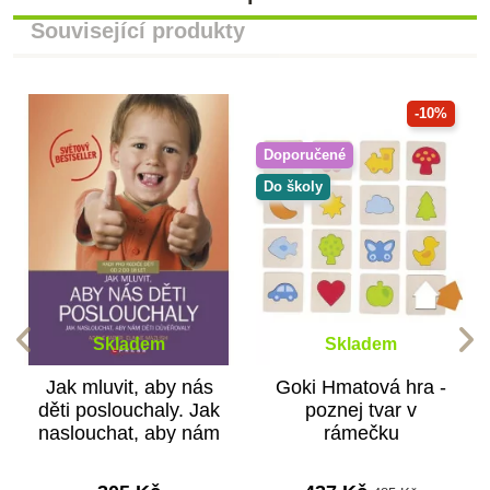
Související produkty
-10%
Doporučené
Do školy
Skladem
Skladem
Jak mluvit, aby nás
Goki Hmatová hra -
děti poslouchaly. Jak
poznej tvar v
naslouchat, aby nám
rámečku
děti důvěřovaly -
Adele...