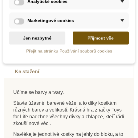
Analytické cookies
Přidat do košíku
Přidat do košíku
Marketingové cookies
-10%
-10%
-10%
-10%
-10%
-50%
Jen nezbytné
Přijmout vše
Do školy
Do školy
Doporučené
Doporučené
Doporučené
Výprodej
Popis
Do školy
Do školy
Do školy
Do školy
Přejít na stránku Používání souborů cookies
Detaily produktu
Ke stažení
Na dotaz
Na dotaz
Skladem
Skladem
Skladem
Skladem
Skladem
Skladem
Učíme se barvy a tvary.
PlanToys Helikoptéra
Small Foot Balanční
PlanToys Logické
PlanToys Třídění
PlanToys Navlékací
PlanToys Balanční
Goki Dovednostní
Goki Dřevěná
Stavte úžasné, barevné věže, a to díky kostkám
tvarů - pokročilé tvary
puzzle - válečky
žába
hra – Balanční věž
skládací věž
ovce
loď
různých barev a velikostí. Krásná hra značky Toys
for Life nadchne všechny dívky a chlapce, kteří rádi
zkouší nové věci.
198 Kč
232 Kč
536 Kč
379 Kč
504 Kč
554 Kč
125 Kč
410 Kč
395 Kč
258 Kč
595 Kč
560 Kč
615 Kč
139 Kč
Navlékejte jednotlivé kostky na jehly do bloku, a to