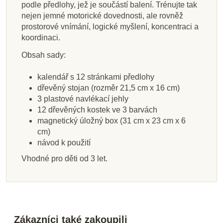
podle předlohy, jež je součástí balení. Trénujte tak
Přidat do košíku
Přidat do košíku
Zobrazit detail
Zobrazit detail
Přidat do košíku
Přidat do košíku
Přidat do košíku
Přidat do košíku
nejen jemné motorické dovednosti, ale rovněž
prostorové vnímání, logické myšlení, koncentraci a
koordinaci.
Obsah sady:
kalendář s 12 stránkami předlohy
dřevěný stojan (rozměr 21,5 cm x 16 cm)
3 plastové navlékací jehly
12 dřevěných kostek ve 3 barvách
magnetický úložný box (31 cm x 23 cm x 6
cm)
návod k použití
Vhodné pro děti od 3 let.
Zákazníci také zakoupili