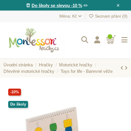
×
⏰
Do školy se slevou -10 %
✏️
Měna: Kč
Seznam přání (
0
)
Úvodní stránka
Hračky
Motorické hračky
Dřevěné motorické hračky
Toys for life - Barevné věže
-10%
Do školy