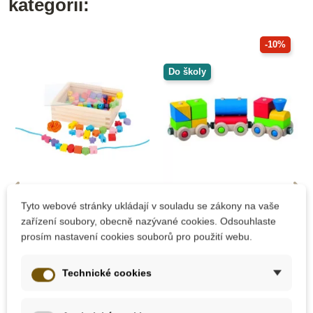
kategorii:
-10%
Do školy
Skladem
Skladem
Tyto webové stránky ukládají v souladu se zákony na vaše
Small Foot Dřevěné
Detoa Veselý vláček
zařízení soubory, obecně nazývané cookies. Odsouhlaste
navlékací korálky,
prosím nastavení cookies souborů pro použití webu.
tvary
Technické cookies
295 Kč
296 Kč
329 Kč