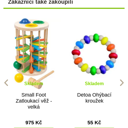
Zákazníci také zakoupili
Skladem
Skladem
Small Foot
Detoa Ohýbací
Zatloukací věž -
kroužek
velká
975 Kč
55 Kč