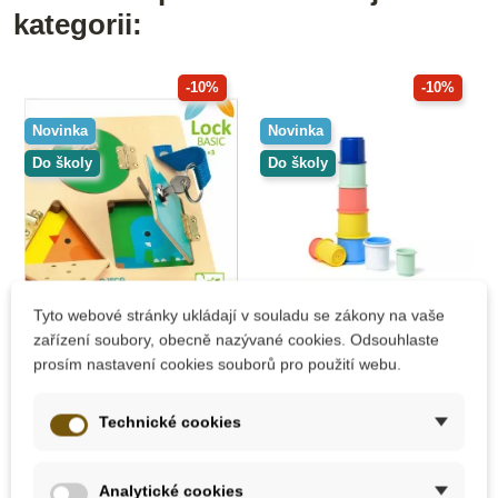
kategorii:
-10%
-10%
Novinka
Novinka
Do školy
Do školy
Tyto webové stránky ukládají v souladu se zákony na vaše
Skladem
Skladem
zařízení soubory, obecně nazývané cookies. Odsouhlaste
prosím nastavení cookies souborů pro použití webu.
Djeco Dřevěná
Oxybul Stohovací
zamykací dvířka
kelímky 10 ks
Technické cookies
491 Kč
197 Kč
545 Kč
219 Kč
Analytické cookies