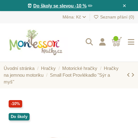
×
⏰
Do školy se slevou -10 %
✏️
Měna: Kč
Seznam přání (
0
)
Úvodní stránka
Hračky
Motorické hračky
Hračky
na jemnou motoriku
Small Foot Provlékadlo "Sýr a
myš"
-10%
Do školy