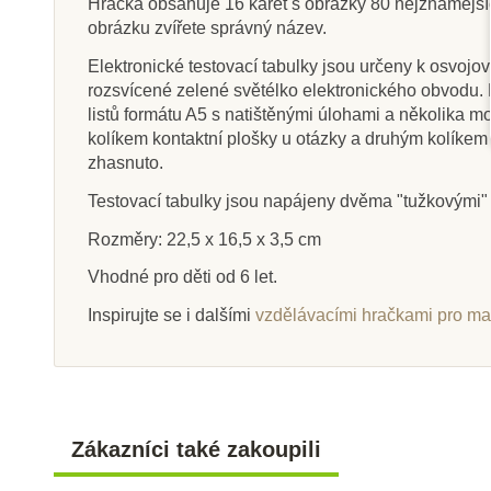
Hračka obsahuje 16 karet s obrázky 80 nejznámějších
obrázku zvířete správný název.
Elektronické testovací tabulky jsou určeny k osvojo
rozsvícené zelené světélko elektronického obvodu. 
Na dotaz
Sklade
listů formátu A5 s natištěnými úlohami a několika mo
kolíkem kontaktní plošky u otázky a druhým kolíkem
Safari Ltd. Muréna zelená
Safari Ltd. Klis
zhasnuto.
plnokrev
Testovací tabulky jsou napájeny dvěma "tužkovými" 
Rozměry: 22,5 x 16,5 x 3,5 cm
238 Kč
187 Kč
264 Kč
20
Vhodné pro děti od 6 let.
Zobrazit detail
Přidat do k
Inspirujte se i dalšími
vzdělávacími hračkami pro mal
Zákazníci také zakoupili