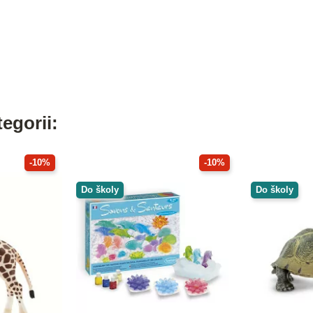
egorii:
-10%
-10%
Do školy
Do školy