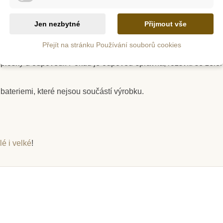
 zvířat z naší přírody. Ve spodní části každého listu jsou názv
Jen nezbytné
Přijmout vše
vání a testování předškolních a školních znalostí hravou formo
Každá z her je tvořena krabičkou, která obsahuje panel s elek
Přejít na stránku Používání souborů cookies
m
Skladem
žnostmi odpovědí. Po výběru otázky dítě zvolí odpověď a její sp
 plošky u odpovědi. Pokud je odpověď správná, rozsvítí se zele
na Arabský
Safari Ltd. Kojot
Safari 
ník
Žra
bateriemi, které nejsou součástí výrobku.
149 Kč
20
8 Kč
166 Kč
ošíku
Přidat do košíku
Zob
é i velké
!