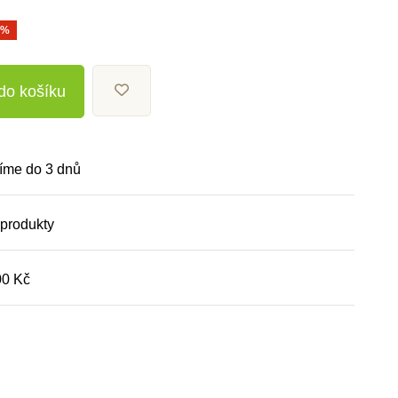
0%
 do košíku
íme do 3 dnů
 produkty
00 Kč