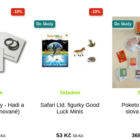
-10%
-10%
Do školy
Do školy
m
Skladem
y - Hadi a
Safari Ltd. figurky Good
Poketo
inované)
Luck Minis
slova 
53 Kč
36
 Kč
59 Kč