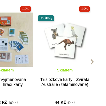
-10%
-10%
Do školy
Skladem
Skladem
 Vyjmenovaná
Třísložkové karty - Zvířata
- hrací karty
Austrálie (zalaminované)
8 Kč
44 Kč
409 Kč
49 Kč