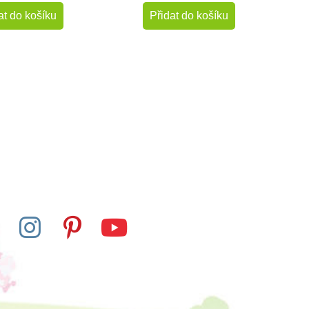
at do košíku
Přidat do košíku
-10%
Do školy
Skladem
Skladem
 - Určování času
Poketo Domino abeceda