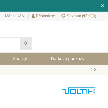
×
Měna: Kč
Přihlásit se
Seznam přání (
0
)
Značky
Dárkové poukazy