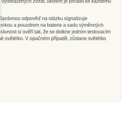
y vyobrazených zvířat, úkolem je přiřadit ke každému
u. Správnou odpověď na otázku signalizuje
tronikou a pouzdrem na baterie a sadu výměnných
Na dotaz
Na dotaz
rávnost si ověří tak, že se dotkne jedním testovacím
né světélko. V opačném případě, zůstane světélko
Ltd. Figurka -
Safari Ltd. Bizon
lok písečný
3 Kč
287 Kč
225 Kč
319 Kč
razit detail
Zobrazit detail