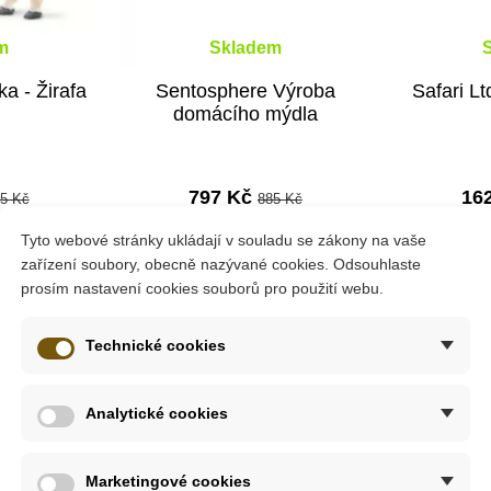
m
Skladem
ka - Žirafa
Sentosphere Výroba
Safari Lt
domácího mýdla
797 Kč
16
5 Kč
885 Kč
ošíku
Přidat do košíku
Přid
Tyto webové stránky ukládají v souladu se zákony na vaše
zařízení soubory, obecně nazývané cookies. Odsouhlaste
prosím nastavení cookies souborů pro použití webu.
-10%
-10%
Technické cookies
Do školy
Do školy
Analytické cookies
Marketingové cookies