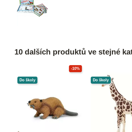
10 dalších produktů ve stejné kat
-10%
Do školy
Do školy