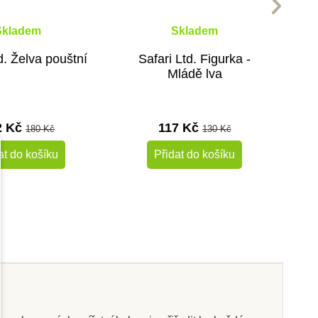
Skladem
Skladem
d. Želva pouštní
Safari Ltd. Figurka -
Mládě lva
2 Kč
117 Kč
180 Kč
130 Kč
at do košíku
Přidat do košíku
-10%
-10%
Do školy