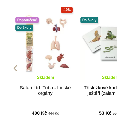
-10%
Doporučené
Do školy
Do školy
Skladem
Sklade
Safari Ltd. Tuba - Lidské
Třísložkové kart
orgány
ještěři (zalam
400 Kč
53 Kč
444 Kč
59