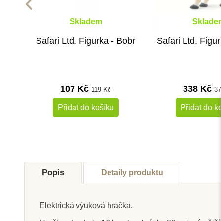
Skladem
Sklade
Safari Ltd. Figurka - Bobr
Safari Ltd. Figur
107 Kč
338 Kč
119 Kč
37
Přidat do košíku
Přidat do k
-10%
Do školy
Do školy
Popis
Detaily produktu
Elektrická výuková hračka.