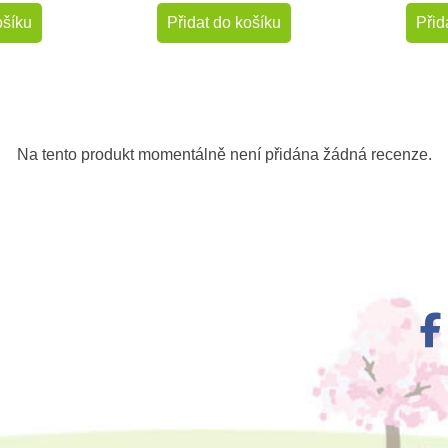
ošíku
Přidat do košíku
Přid
-10%
-50%
Výprodej
Na tento produkt momentálně není přidána žádná recenze.
Do školy
m
Skladem
karty -
PlanToys Mini-mozaika
Nienhuis
ruhy -
ské