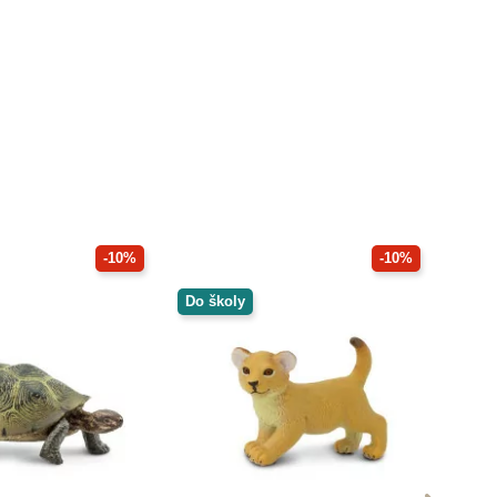
-10%
-10%
Do školy