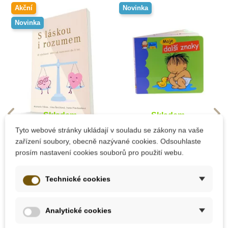
Akční
Novinka
Novinka
Skladem
Skladem
Tyto webové stránky ukládají v souladu se zákony na vaše
GoKids S láskou i
Baby Signs Leporelo
zařízení soubory, obecně nazývané cookies. Odsouhlaste
rozumem - Michaela
Moje další znaky
prosím nastavení cookies souborů pro použití webu.
Tilton, Jitka
Ševčíková, Ivana
Procházková
Technické cookies
299 Kč
129 Kč
Přidat do košíku
Přidat do košíku
Analytické cookies