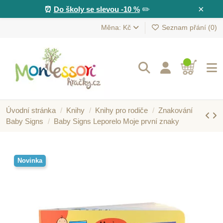
×
⏰
Do školy se slevou -10 %
✏️
Měna: Kč
Seznam přání (
0
)
Úvodní stránka
Knihy
Knihy pro rodiče
Znakování
Baby Signs
Baby Signs Leporelo Moje první znaky
Novinka