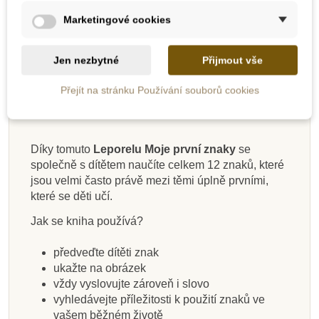
Marketingové cookies
Novinka
Novinka
Novinka
Novinka
Novinka
Novinka
Novinka
Jen nezbytné
Přijmout vše
Popis
Přejít na stránku Používání souborů cookies
Detaily produktu
Díky tomuto
Leporelu
Moje první
znaky
se
společně s dítětem naučíte celkem 12 znaků, které
Skladem
Skladem
Skladem
Skladem
Skladem
Skladem
Skladem
Skladem
jsou velmi často právě mezi těmi úplně prvními,
které se děti učí.
Baby Signs Leporelo
Goki Vlaková
Baby Signs -
Baby Signs
Baby Signs Leporelo
Laminovaný přehled
Baby Signs DVD
GoKids Výukové
Znakujeme zvířátka
Znakujeme Venku
Kompletní sada
píšťalka
karty ke znakování a
znaků Baby Signs
Znakujeme v Zoo
Moje první znaky
Jak se kniha používá?
znakování
angličtině - Set 2
předveďte dítěti znak
ukažte na obrázek
160 Kč
155 Kč
699 Kč
79 Kč
155 Kč
199 Kč
149 Kč
155 Kč
vždy vyslovujte zároveň i slovo
vyhledávejte příležitosti k použití znaků ve
Přidat do košíku
Přidat do košíku
Přidat do košíku
Přidat do košíku
Přidat do košíku
Přidat do košíku
Přidat do košíku
Přidat do košíku
vašem běžném životě