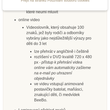
Přejít na stránku Používání souborů cookies
Přidat do košíku
Přidat do košíku
Přidat do košíku
Přidat do košíku
Přidat do košíku
Přidat do košíku
Přidat do košíku
Přidat do košíku
úvod do tématiky znakování s dětmi
návod, jak se dorozumět s batoletem,
které neumí mluvit
online video
Videoslovník, který obsahuje 100
znaků, jež byly rodiči a odborníky
vybrány jako nejdůležitější výrazy pro
děti do 3 let
lze přehrát v angličtině i češtině
rozlišení v DVD kvalitě 720 x 480
px -
přístup k přehrání videa
online vám automaticky zašleme
na e-mail po uhrazení
objednávky
ve videu vstupují animované
postavičky batolat, maňásci,
znakující děti, či medvídek
BeeBo.