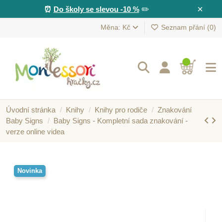
×
⏰
Do školy se slevou -10 %
✏️
Měna: Kč
Seznam přání (
0
)
Úvodní stránka
Knihy
Knihy pro rodiče
Znakování
Baby Signs
Baby Signs - Kompletní sada znakování -
verze online videa
Novinka