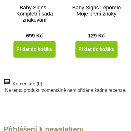
Baby Signs -
Baby Signs Leporelo
Kompletní sada
Moje první znaky
znakování
699 Kč
129 Kč
Přidat do košíku
Přidat do košíku
Novinka
Novinka
Novinka
Novinka
Komentáře (0)
Na tento produkt momentálně není přidána žádná recenze.
Přihlášení k newsletteru