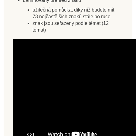
Laminovaný přehled znaků
užitečná pomůcka, díky níž budete mít
73 nejčastějších znaků stále po ruce
znak jsou seřazeny podle témat (12
témat)