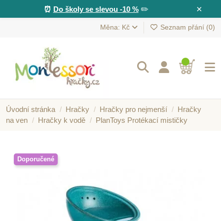
×
⏰
Do školy se slevou -10 %
✏️
Měna: Kč
Seznam přání (
0
)
Úvodní stránka
Hračky
Hračky pro nejmenší
Hračky
na ven
Hračky k vodě
PlanToys Protékací mističky
Doporučené