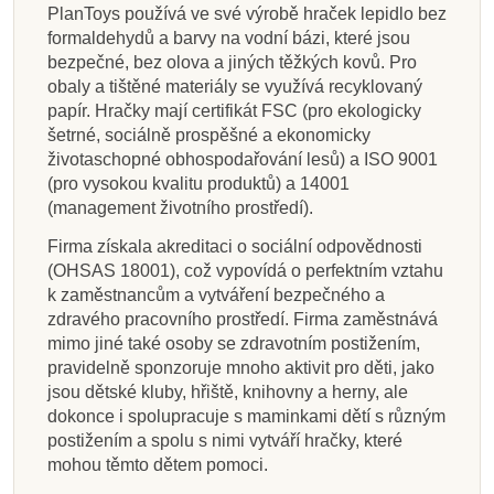
PlanToys používá ve své výrobě hraček lepidlo bez
formaldehydů a barvy na vodní bázi, které jsou
bezpečné, bez olova a jiných těžkých kovů. Pro
obaly a tištěné materiály se využívá recyklovaný
papír. Hračky mají certifikát FSC (pro ekologicky
šetrné, sociálně prospěšné a ekonomicky
životaschopné obhospodařování lesů) a ISO 9001
(pro vysokou kvalitu produktů) a 14001
(management životního prostředí).
Firma získala akreditaci o sociální odpovědnosti
(OHSAS 18001), což vypovídá o perfektním vztahu
k zaměstnancům a vytváření bezpečného a
zdravého pracovního prostředí. Firma zaměstnává
mimo jiné také osoby se zdravotním postižením,
pravidelně sponzoruje mnoho aktivit pro děti, jako
jsou dětské kluby, hřiště, knihovny a herny, ale
dokonce i spolupracuje s maminkami dětí s různým
postižením a spolu s nimi vytváří hračky, které
mohou těmto dětem pomoci.