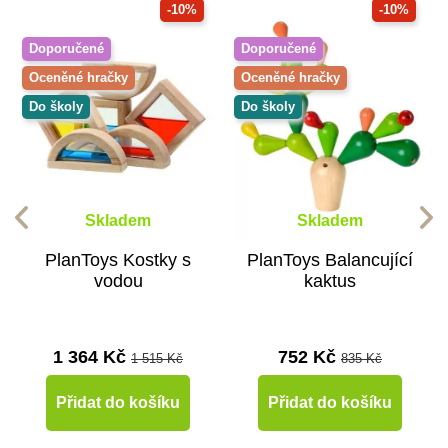
-10%
-10%
Doporučené
Doporučené
Oceněné hračky
Oceněné hračky
Do školy
Do školy
Skladem
Skladem
PlanToys Kostky s
PlanToys Balancující
vodou
kaktus
1 364 Kč
752 Kč
1 515 Kč
835 Kč
Přidat do košíku
Přidat do košíku