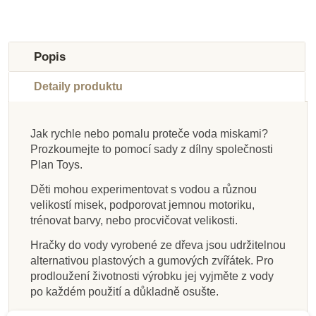
Doporučené
-10%
-30%
-30%
-30%
Do školy
Výprodej
Výprodej
Výprodej
Popis
Detaily produktu
Jak rychle nebo pomalu proteče voda miskami?
Prozkoumejte to pomocí sady z dílny společnosti
Na dotaz
Skladem
Skladem
Skladem
Skladem
Skladem
Skladem
Skladem
Plan Toys.
PlanToys Gumová
PlanToys Gumová
Janod Hračka do
Oxybul Plážový
PlanToys Plachetnice
Learning Resources
Djeco Nafukovací
PlanToys Loď
Děti mohou experimentovat s vodou a různou
batůžek s hračkami
loďka - oranžová
vody - Domácí
loďka - modrá
Smyslové lopatky
pobřežní hlídky
s tučňákem
míč ptáčci
velikostí misek, podporovat jemnou motoriku,
zvířátka, 4ks
trénovat barvy, nebo procvičovat velikosti.
Hračky do vody vyrobené ze dřeva jsou udržitelnou
363 Kč
363 Kč
346 Kč
369 Kč
293 Kč
221 Kč
475 Kč
369 Kč
519 Kč
519 Kč
325 Kč
315 Kč
alternativou plastových a gumových zvířátek. Pro
prodloužení životnosti výrobku jej vyjměte z vody
Přidat do košíku
Přidat do košíku
Přidat do košíku
Zobrazit detail
Přidat do košíku
Přidat do košíku
Přidat do košíku
Přidat do košíku
po každém použití a důkladně osušte.