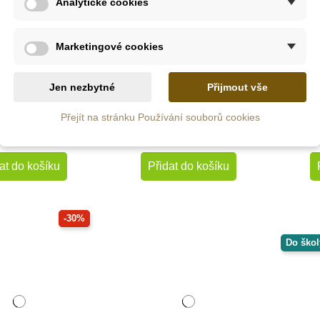
Analytické cookies
Skladem
Skladem
Marketingové cookies
ssori mobil -
JIRI MODELS
Goki
Munari
Samolepkové album -
Jen nezbytné
Přijmout vše
Roční období
Přejít na stránku Používání souborů cookies
579 Kč
199 Kč
at do košíku
Přidat do košíku
-30%
Do škol