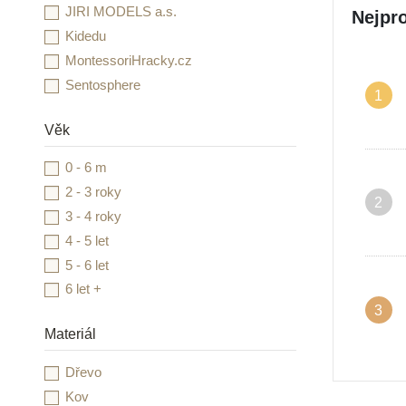
JIRI MODELS a.s.
Nejpro
Kidedu
MontessoriHracky.cz
Sentosphere
1
Věk
0 - 6 m
2 - 3 roky
2
3 - 4 roky
4 - 5 let
5 - 6 let
6 let +
3
Materiál
Dřevo
Kov