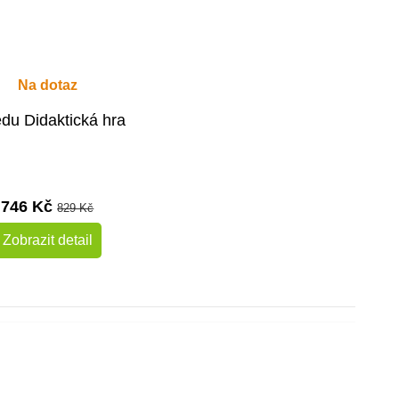
Na dotaz
du Didaktická hra
746 Kč
829 Kč
Zobrazit detail