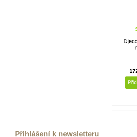
Djec
17
Přid
Přihlášení k newsletteru