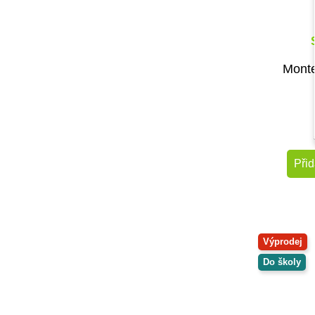
Monte
Přid
Výprodej
Do školy