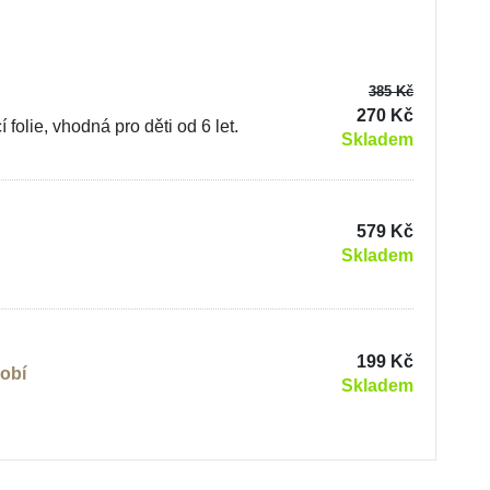
385 Kč
270 Kč
olie, vhodná pro děti od 6 let.
Skladem
579 Kč
Skladem
199 Kč
obí
Skladem