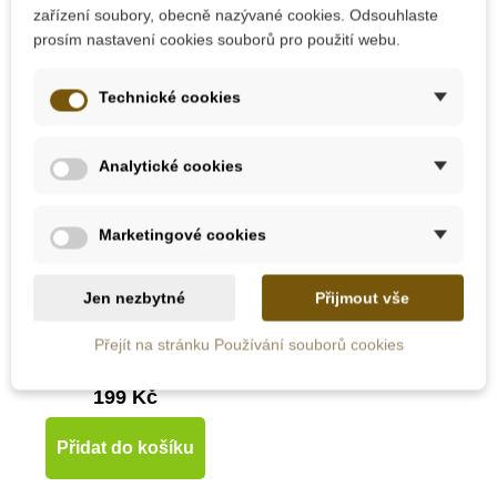
zařízení soubory, obecně nazývané cookies. Odsouhlaste
prosím nastavení cookies souborů pro použití webu.
Technické cookies
Analytické cookies
Marketingové cookies
Skladem
JIRI MODELS
Jen nezbytné
Přijmout vše
Samolepkové album -
Roční období
Přejít na stránku Používání souborů cookies
199 Kč
Přidat do košíku