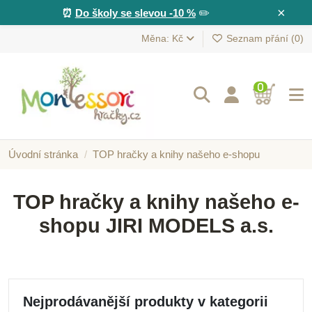
×
⏰
Do školy se slevou -10 %
✏️
Měna: Kč
Seznam přání (
0
)
0
Úvodní stránka
TOP hračky a knihy našeho e-shopu
TOP hračky a knihy našeho e-
shopu JIRI MODELS a.s.
Nejprodávanější produkty v kategorii