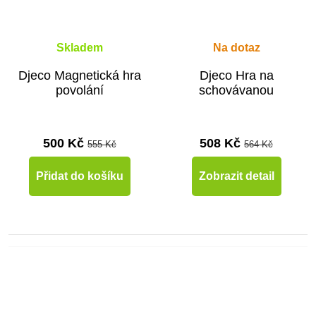
Skladem
Na dotaz
Djeco Magnetická hra
Djeco Hra na
povolání
schovávanou
500 Kč
508 Kč
555 Kč
564 Kč
Přidat do košíku
Zobrazit detail