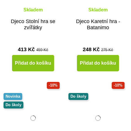
Skladem
Skladem
Djeco Stolní hra se
Djeco Karetní hra -
zvířátky
Batanimo
413 Kč
248 Kč
459 Kč
275 Kč
Přidat do košíku
Přidat do košíku
-10%
-10%
Novinka
Do školy
Do školy