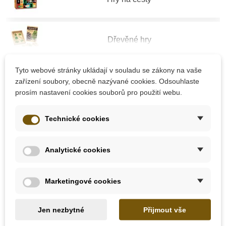
Dřevěné hry
Více kategorií
Tyto webové stránky ukládají v souladu se zákony na vaše
Sportovní hry
zařízení soubory, obecně nazývané cookies. Odsouhlaste
prosím nastavení cookies souborů pro použití webu.
Nejprodávanější produkty v kategorii
Technické cookies
555 Kč
Djeco Magnetická hra
500 Kč
1
povolání
Analytické cookies
Skladem
Marketingové cookies
Jen nezbytné
Přijmout vše
Aktivní filtry
Značka: Djeco