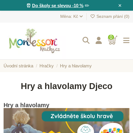
×
⏰
Do školy se slevou -10 %
✏️
Měna: Kč
Seznam přání (
0
)
0
Úvodní stránka
Hračky
Hry a hlavolamy
Hry a hlavolamy Djeco
Hry a hlavolamy